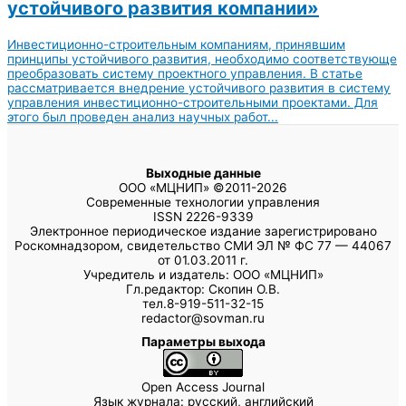
устойчивого развития компании»
Инвестиционно-строительным компаниям, принявшим
принципы устойчивого развития, необходимо соответствующе
преобразовать систему проектного управления. В статье
рассматривается внедрение устойчивого развития в систему
управления инвестиционно-строительными проектами. Для
этого был проведен анализ научных работ...
Выходные данные
ООО «МЦНИП» ©2011-2026
Современные технологии управления
ISSN 2226-9339
Электронное периодическое издание зарегистрировано
Роскомнадзором, свидетельство СМИ ЭЛ № ФС 77 — 44067
от 01.03.2011 г.
Учредитель и издатель: ООО «МЦНИП»
Гл.редактор: Скопин О.В.
тел.8-919-511-32-15
redactor@sovman.ru
Параметры выхода
Open Access Journal
Язык журнала: русский, английский