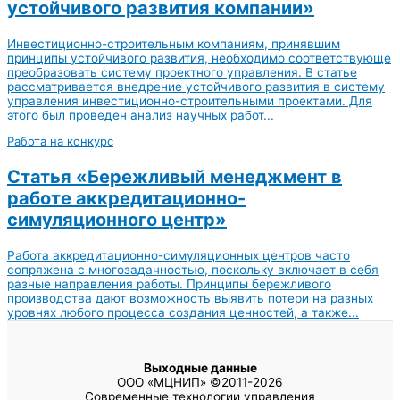
устойчивого развития компании»
Инвестиционно-строительным компаниям, принявшим
принципы устойчивого развития, необходимо соответствующе
преобразовать систему проектного управления. В статье
рассматривается внедрение устойчивого развития в систему
управления инвестиционно-строительными проектами. Для
этого был проведен анализ научных работ...
Работа на конкурс
Статья «Бережливый менеджмент в
работе аккредитационно-
симуляционного центр»
Работа аккредитационно-симуляционных центров часто
сопряжена с многозадачностью, поскольку включает в себя
разные направления работы. Принципы бережливого
производства дают возможность выявить потери на разных
уровнях любого процесса создания ценностей, а также...
Выходные данные
ООО «МЦНИП» ©2011-2026
Современные технологии управления