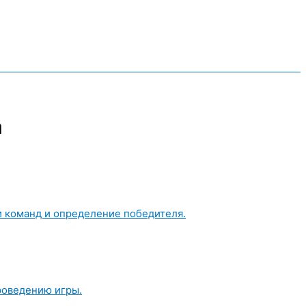
а
и команд и определение победителя.
роведению игры.