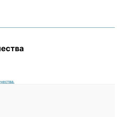
чества
ачества.