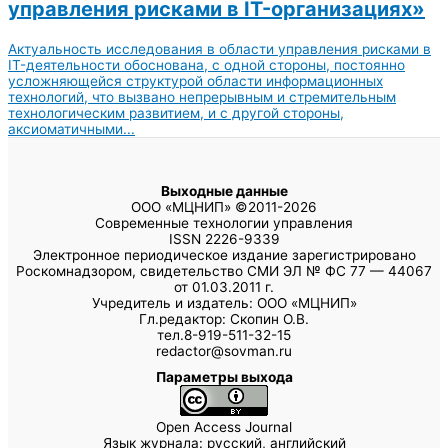
управления рисками в IT-организациях»
Актуальность исследования в области управления рисками в
IT-деятельности обоснована, с одной стороны, постоянно
усложняющейся структурой области информационных
технологий, что вызвано непрерывным и стремительным
технологическим развитием, и с другой стороны,
аксиоматичными...
Выходные данные
ООО «МЦНИП» ©2011-2026
Современные технологии управления
ISSN 2226-9339
Электронное периодическое издание зарегистрировано
Роскомнадзором, свидетельство СМИ ЭЛ № ФС 77 — 44067
от 01.03.2011 г.
Учредитель и издатель: ООО «МЦНИП»
Гл.редактор: Скопин О.В.
тел.8-919-511-32-15
redactor@sovman.ru
Параметры выхода
Open Access Journal
Язык журнала: русский, английский