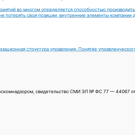
приятий во многом определяется способностью производит
не потерять свои позиции, внутренние элементы компании д
изационная структура управления. Понятие управленческог
скомнадзором, свидетельство СМИ ЭЛ № ФС 77 — 44067 от 0