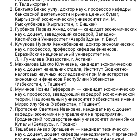
г. Талдыкорган)
Бахтыяр Бакас уулу, доктор наук, профессор кафедры
банковской деятельности и рынка ценных бумаг,
Кыргызский экономический университет им. М.
Рыскулбекова (Кыргызстан, г. Бишкек)
Гурбанов Парвиз Ахмед оглы — кандидат экономических
наук, доцент, заведующий кафедрой, Западно-
Каспийский Университет (Азербайджан, г. Баку)
Кучукова Нуриля Кенжебековна, доктор экономических
наук, профессор, профессор кафедры финансов,
Евразийский национальный университет им.
Л.Н.Гумилева (Казахстан, г. Астана)
Махкамова Шахло Юлчиевна, кандидат экономических
наук, доцент начальник отдела, Институт Бюджетно-
налоговых научных исследований при Министерстве
экономики и финансов Республики Узбекистан
(Узбекистан, г. Ташкент)
Муминов Нозим Гаффарович — кандидат экономических
наук, профессор, заведующий кафедрой экономической
теории, Национальный университет Узбекистана имени
Мирзо Улугбека (Узбекистан, г.Ташкент)
Протасеня Светлана Ивановна, кандидат наук, доцент
кафедры экономики и управления на предприятии,
Гродненский государственный университет имени Янки
Купалы (Беларусь, г. Гродно)
Тешабаев Анвар Эргашевич — кандидат технических
наук, доцент, доцент кафедры менеджмента, Ферганский
политехнический институт (Узбекистан, г.Андижан)