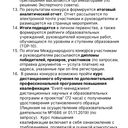
приглашения высылаются организаторами (по
решению Экспертного совета).
По результатам конкурса формируется
итоговый
аналитический отчет
. Отчет рассылается по
электронной почте участникам и руководителям и
размещается на странице мероприятия.
Итоги подводятся
в личном первенстве, а также
формируются рейтинги образовательных
учреждений, руководителей конкурсных работ,
обучающихся по уровням и ступеням образования
(ТОР-10).
По итогам Международного
конкурса
участникам
и руководителям рассылаются
дипломы
победителей, призеров, участников
(по запросам,
отправка документов — услуга платная) на
адреса, указанные при on-line регистрации.
курс
В рамках конкурса возможно пройти
дистанционного обучения по дополнительной
профессиональной программе повышения
квалификации
“Event-менеджмент
дистанционных научных и образовательных
программ и проектов” (72 часа) с получением
удостоверения установленного образца
(Лицензия на осуществление образовательной
деятельности №1686 от 01.11.2019) (по
запросу). Курс повышения
квалификации включает в себя ознакомление с
требованиями, проверкой и оценкой конкурсных