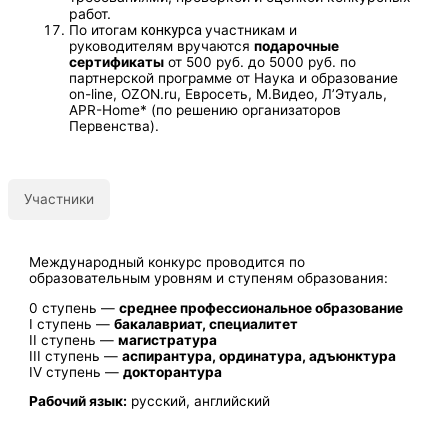
работ.
По итогам
конкурса
участникам и
руководителям вручаются
подарочные
сертификаты
от 500 руб. до 5000 руб. по
партнерской программе от Наука и образование
on-line, OZON.ru, Евросеть, М.Видео, Л’Этуаль,
APR-Home* (по решению организаторов
Первенства).
Участники
Международный конкурс проводится по
образовательным уровням и ступеням образования:
0 ступень —
среднее профессиональное образование
I ступень —
бакалавриат, специалитет
II ступень —
магистратура
III ступень —
аспирантура, ординатура, адъюнктура
IV ступень —
докторантура
Рабочий язык:
русский, английский