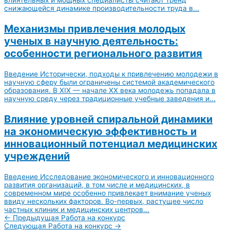
влиятельных и мощных специалисты считают тренд
снижающейся динамике производительности труда в...
Механизмы привлечения молодых
ученых в научную деятельность:
особенности регионального развития
Введение Исторически, подходы к привлечению молодежи в
научную сферу были ограничены системой академического
образования. В XIX — начале XX века молодежь попадала в
научную среду через традиционные учебные заведения и...
Влияние уровней спиральной динамики
на экономическую эффективность и
инновационный потенциал медицинских
учреждений
Введение Исследование экономического и инновационного
развития организаций, в том числе и медицинских, в
современном мире особенно привлекает внимание ученых
ввиду нескольких факторов. Во-первых, растущее число
частных клиник и медицинских центров...
←
Предыдущая Работа на конкурс
Следующая Работа на конкурс
→