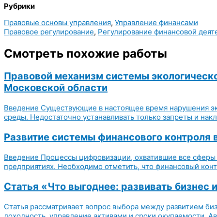
Рубрики
Правовые основы управления
,
Управление финансами
Правовое регулирование
,
Регулирование финансовой деят
Смотреть похожие работы
Правовой механизм системы экологическо
Московской области
Введение Существующие в настоящее время нарушения эк
среды. Недостаточно устанавливать только запреты и накл
Развитие системы финансового контроля 
Введение Процессы цифровизации, охватившие все сферы 
предприятиях. Необходимо отметить, что финансовый кон
Статья «Что выгоднее: развивать бизнес 
Статья рассматривает вопрос выбора между развитием биз
доходность, управление активами и сроки окупаемости. А