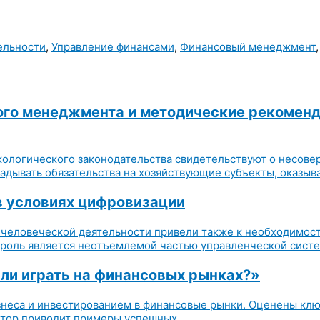
ельности
,
Управление финансами
,
Финансовый менеджмент
го менеджмента и методические рекоменда
ологического законодательства свидетельствуют о несов
адывать обязательства на хозяйствующие субъекты, оказыва
в условиях цифровизации
человеческой деятельности привели также к необходимост
троль является неотъемлемой частью управленческой систе
или играть на финансовых рынках?»
неса и инвестированием в финансовые рынки. Оценены ключ
втор приводит примеры успешных...