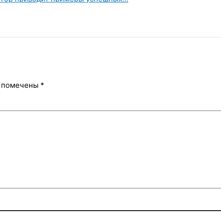
я помечены
*