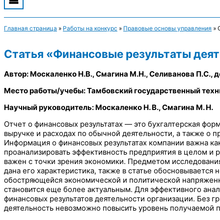
Главная страница
»
Работы на конкурс
»
Правовые основы управления
»
Статья «Финансовые результаты деяте
Автор: Москаленко Н.В., Смагина М.Н., Селиванова П.С., 
Место работы/учебы: Тамбовский государственный техн
Научный руководитель: Москаленко Н. В., Смагина М. Н.
Отчет о финансовых результатах — это бухгалтерская фор
выручке и расходах по обычной деятельности, а также о п
Информация о финансовых результатах компании важна как
проанализировать эффективность предприятия в целом и р
важен с точки зрения экономики. Предметом исследования 
дана его характеристика, также в статье обосновывается 
обостряющейся экономической и политической напряженн
становится еще более актуальным. Для эффективного анал
финансовых результатов деятельности организации. Без г
деятельность невозможно повысить уровень получаемой п