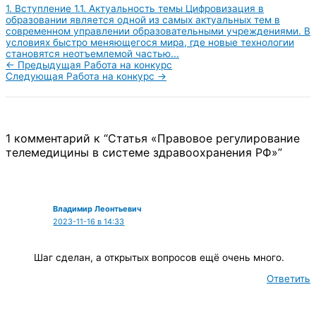
1. Вступление 1.1. Актуальность темы Цифровизация в
образовании является одной из самых актуальных тем в
современном управлении образовательными учреждениями. В
условиях быстро меняющегося мира, где новые технологии
становятся неотъемлемой частью...
←
Предыдущая Работа на конкурс
Следующая Работа на конкурс
→
1 комментарий к “Статья «Правовое регулирование
телемедицины в системе здравоохранения РФ»”
Владимир Леонтьевич
2023-11-16 в 14:33
Шаг сделан, а открытых вопросов ещё очень много.
Ответить