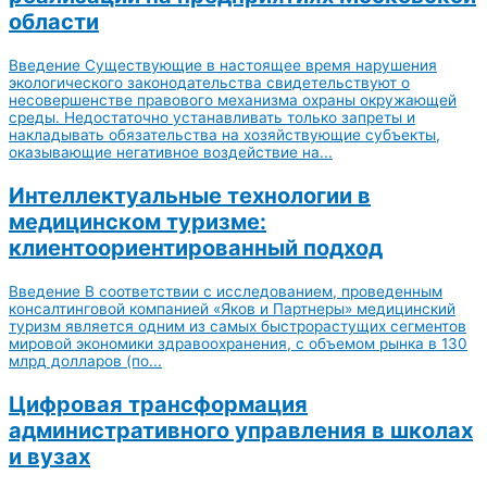
области
Введение Существующие в настоящее время нарушения
экологического законодательства свидетельствуют о
несовершенстве правового механизма охраны окружающей
среды. Недостаточно устанавливать только запреты и
накладывать обязательства на хозяйствующие субъекты,
оказывающие негативное воздействие на...
Интеллектуальные технологии в
медицинском туризме:
клиентоориентированный подход
Введение В соответствии с исследованием, проведенным
консалтинговой компанией «Яков и Партнеры» медицинский
туризм является одним из самых быстрорастущих сегментов
мировой экономики здравоохранения, с объемом рынка в 130
млрд долларов (по...
Цифровая трансформация
административного управления в школах
и вузах