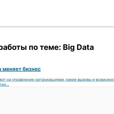
аботы по теме: Big Data
a меняет бизнес
лияют на управление организациями, какие вызовы и возможн
их...