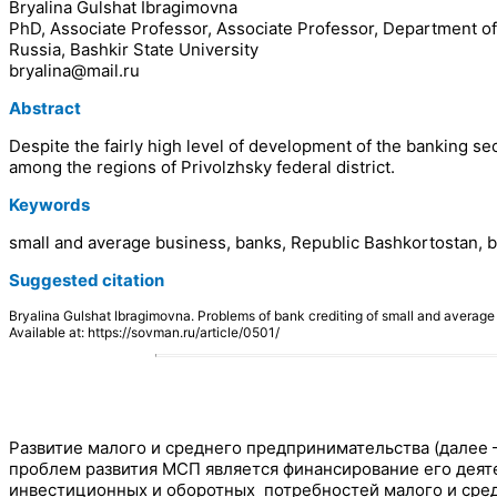
Bryalina Gulshat Ibragimovna
PhD, Associate Professor, Associate Professor, Department o
Russia, Bashkir State University
bryalina@mail.ru
Abstract
Despite the fairly high level of development of the banking se
among the regions of Privolzhsky federal district.
Keywords
small and average business, banks, Republic Bashkortostan, b
Suggested citation
Bryalina Gulshat Ibragimovna. Problems of bank crediting of small and aver
Available at: https://sovman.ru/article/0501/
Развитие малого и среднего предпринимательства (далее 
проблем развития МСП является финансирование его деят
инвестиционных и оборотных потребностей малого и сред