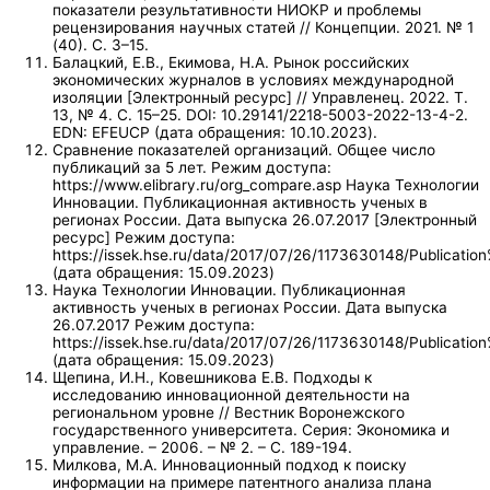
показатели результативности НИОКР и проблемы
рецензирования научных статей // Концепции. 2021. № 1
(40). С. 3–15.
Балацкий, Е.В., Екимова, Н.А. Рынок российских
экономических журналов в условиях международной
изоляции [Электронный ресурс] // Управленец. 2022. Т.
13, № 4. С. 15–25. DOI: 10.29141/2218-5003-2022-13-4-2.
EDN: EFEUCP (дата обращения: 10.10.2023).
Сравнение показателей организаций. Общее число
публикаций за 5 лет. Режим доступа:
https://www.elibrary.ru/org_compare.asp Наука Технологии
Инновации. Публикационная активность ученых в
регионах России. Дата выпуска 26.07.2017 [Электронный
ресурс] Режим доступа:
https://issek.hse.ru/data/2017/07/26/1173630148/Publicatio
(дата обращения: 15.09.2023)
Наука Технологии Инновации. Публикационная
активность ученых в регионах России. Дата выпуска
26.07.2017 Режим доступа:
https://issek.hse.ru/data/2017/07/26/1173630148/Publicatio
(дата обращения: 15.09.2023)
Щепина, И.Н., Ковешникова Е.В. Подходы к
исследованию инновационной деятельности на
региональном уровне // Вестник Воронежского
государственного университета. Серия: Экономика и
управление. – 2006. – № 2. – С. 189-194.
Милкова, М.А. Инновационный подход к поиску
информации на примере патентного анализа плана