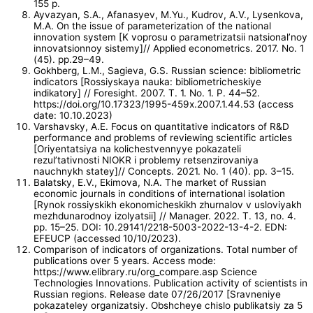
155 p.
Ayvazyan, S.A., Afanasyev, M.Yu., Kudrov, A.V., Lysenkova,
M.A. On the issue of parameterization of the national
innovation system [K voprosu o parametrizatsii natsional’noy
innovatsionnoy sistemy]// Applied econometrics. 2017. No. 1
(45). pp.29–49.
Gokhberg, L.M., Sagieva, G.S. Russian science: bibliometric
indicators [Rossiyskaya nauka: bibliometricheskiye
indikatory] // Foresight. 2007. T. 1. No. 1. P. 44–52.
https://doi.org/10.17323/1995-459x.2007.1.44.53 (access
date: 10.10.2023)
Varshavsky, A.E. Focus on quantitative indicators of R&D
performance and problems of reviewing scientific articles
[Oriyentatsiya na kolichestvennyye pokazateli
rezul’tativnosti NIOKR i problemy retsenzirovaniya
nauchnykh statey]// Concepts. 2021. No. 1 (40). pp. 3–15.
Balatsky, E.V., Ekimova, N.A. The market of Russian
economic journals in conditions of international isolation
[Rynok rossiyskikh ekonomicheskikh zhurnalov v usloviyakh
mezhdunarodnoy izolyatsii] // Manager. 2022. T. 13, no. 4.
pp. 15–25. DOI: 10.29141/2218-5003-2022-13-4-2. EDN:
EFEUCP (accessed 10/10/2023).
Comparison of indicators of organizations. Total number of
publications over 5 years. Access mode:
https://www.elibrary.ru/org_compare.asp Science
Technologies Innovations. Publication activity of scientists in
Russian regions. Release date 07/26/2017 [Sravneniye
pokazateley organizatsiy. Obshcheye chislo publikatsiy za 5