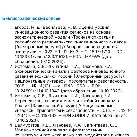
Библиографический список
Егоров, Н. Е., Васильева, Н. В. Оценка уровня
инновационного развития регионов на основе
эконометрической модели «Тройная спираль» и
российского регионального инновационного индекса
[Электронный ресурс] // Вопросы инновационной
экономики. – 2022. – Т. 12, № 3. – С. 1697-1710. – DOI
10.18334/vinec.12.3.115181. – EDN LMAFWA (дата
обращения: 10.10.2023).
Истомина, С.В., Лычагина, Т.А., Пахомова, Е.А.
Эконометрический анализ факторов инновационного
развития экономики России [Электронный ресурс] //
Национальные интересы: приоритеты и безопасность. —
2018. — № 14(10). — c. 1943-1960. -. DOI:
10.24891/ni.14.10.1943 (дата обращения: 10.10.2023).
Истомина, С.В., Лычагина, Т.А., Пахомова, Е.А.
Перспективы развития модели тройной спирали в
России [Электронный ресурс] // Национальные
интересы: приоритеты и безопасность. – 2016. – Т. 12, №
12(345). – С. 119-132. – EDN XDNDLV (дата обращения:
10.10.2023).
Баймуратов, У.Б., Жанбаев, Р.А., Сагинтаева, С.С.
Модель тройной спирали в формировании
концептуального механизма взаимодействия высшего