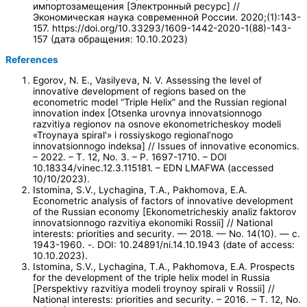
импортозамещения [Электронный ресурс] //
Экономическая наука современной России. 2020;(1):143-
157. https://doi.org/10.33293/1609-1442-2020-1(88)-143-
157 (дата обращения: 10.10.2023)
References
Egorov, N. E., Vasilyeva, N. V. Assessing the level of
innovative development of regions based on the
econometric model “Triple Helix” and the Russian regional
innovation index [Otsenka urovnya innovatsionnogo
razvitiya regionov na osnove ekonometricheskoy modeli
«Troynaya spiral'» i rossiyskogo regional’nogo
innovatsionnogo indeksa] // Issues of innovative economics.
– 2022. – T. 12, No. 3. – P. 1697-1710. – DOI
10.18334/vinec.12.3.115181. – EDN LMAFWA (accessed
10/10/2023).
Istomina, S.V., Lychagina, T.A., Pakhomova, E.A.
Econometric analysis of factors of innovative development
of the Russian economy [Ekonometricheskiy analiz faktorov
innovatsionnogo razvitiya ekonomiki Rossii] // National
interests: priorities and security. — 2018. — No. 14(10). — c.
1943-1960. -. DOI: 10.24891/ni.14.10.1943 (date of access:
10.10.2023).
Istomina, S.V., Lychagina, T.A., Pakhomova, E.A. Prospects
for the development of the triple helix model in Russia
[Perspektivy razvitiya modeli troynoy spirali v Rossii] //
National interests: priorities and security. – 2016. – T. 12, No.