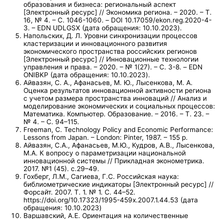
образования и бизнеса: региональный аспект
[Электронный ресурс] // Экономика региона. – 2020. – Т.
16, № 4. – С. 1046-1060. – DOI 10.17059/ekon.reg.2020-4-
3. – EDN UDLGSX (дата обращения: 10.10.2023).
Напольских, Д. Л. Уровни синхронизации процессов
кластеризации и инновационного развития
экономического пространства российских регионов
[Электронный ресурс] // Инновационные технологии
управления и права. – 2020. – № 1(27). – С. 3-8. – EDN
ONIBKP (дата обращения: 10.10.2023).
Айвазян, С. А., Афанасьев, М. Ю., Лысенкова, М. А.
Оценка результатов инновационной активности региона
с учетом размера пространства инноваций // Анализ и
моделирование экономических и социальных процессов:
Математика. Компьютер. Образование. – 2016. – Т. 23. –
№ 4. – С. 94–115.
Freeman, C. Technology Policy and Economic Performance:
Lessons from Japan. – London: Pinter, 1987. – 155 p.
Айвазян, С.А., Афанасьев, М.Ю., Кудров, А.В., Лысенкова,
М.А. К вопросу о параметризации национальной
инновационной системы // Прикладная эконометрика.
2017. №1 (45). с.29–49.
Гохберг, Л.М., Сагиева, Г.С. Российская наука:
библиометрические индикаторы [Электронный ресурс] //
Форсайт. 2007. Т. 1. № 1. С. 44–52.
https://doi.org/10.17323/1995-459x.2007.1.44.53 (дата
обращения: 10.10.2023)
Варшавский, А.Е. Ориентация на количественные