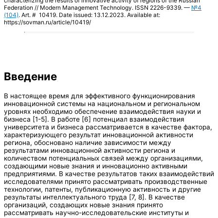
characterizing the results of innovative activity of regions of the Russian
Federation // Modern Management Technology. ISSN 2226-9339. —
№4
(104)
. Art. # 10419. Date issued: 13.12.2023. Available at:
https://sovman.ru/article/10419/
Введение
В настоящее время для эффективного функционирования
инновационной системы на национальном и региональном
уровнях необходимо обеспечение взаимодействия науки и
бизнеса [1-5]. В работе [6] потенциал взаимодействия
университета и бизнеса рассматривается в качестве фактора,
характеризующего результат инновационной активности
региона, обосновано наличие зависимости между
результатами инновационной активности региона и
количеством потенциальных связей между организациями,
создающими новые знания и инновационно активными
предприятиями. В качестве результатов таких взаимодействий
исследователями принято рассматривать производственные
технологии, патенты, публикационную активность и другие
результаты интеллектуального труда [7, 8]. В качестве
организаций, создающих новые знания принято
рассматривать научно-исследовательские институты и