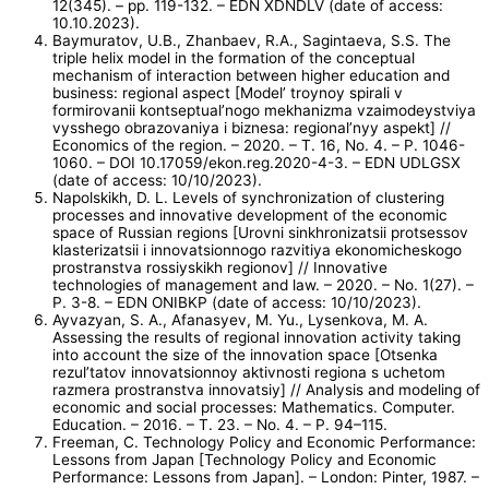
12(345). – pp. 119-132. – EDN XDNDLV (date of access:
10.10.2023).
Baymuratov, U.B., Zhanbaev, R.A., Sagintaeva, S.S. The
triple helix model in the formation of the conceptual
mechanism of interaction between higher education and
business: regional aspect [Model’ troynoy spirali v
formirovanii kontseptual’nogo mekhanizma vzaimodeystviya
vysshego obrazovaniya i biznesa: regional’nyy aspekt] //
Economics of the region. – 2020. – T. 16, No. 4. – P. 1046-
1060. – DOI 10.17059/ekon.reg.2020-4-3. – EDN UDLGSX
(date of access: 10/10/2023).
Napolskikh, D. L. Levels of synchronization of clustering
processes and innovative development of the economic
space of Russian regions [Urovni sinkhronizatsii protsessov
klasterizatsii i innovatsionnogo razvitiya ekonomicheskogo
prostranstva rossiyskikh regionov] // Innovative
technologies of management and law. – 2020. – No. 1(27). –
P. 3-8. – EDN ONIBKP (date of access: 10/10/2023).
Ayvazyan, S. A., Afanasyev, M. Yu., Lysenkova, M. A.
Assessing the results of regional innovation activity taking
into account the size of the innovation space [Otsenka
rezul’tatov innovatsionnoy aktivnosti regiona s uchetom
razmera prostranstva innovatsiy] // Analysis and modeling of
economic and social processes: Mathematics. Computer.
Education. – 2016. – T. 23. – No. 4. – P. 94–115.
Freeman, C. Technology Policy and Economic Performance:
Lessons from Japan [Technology Policy and Economic
Performance: Lessons from Japan]. – London: Pinter, 1987. –