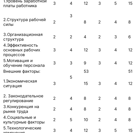
1.Уровень заработной
3
4
12
3
5
15
платы работника
3
2.Структура рабочей
2
8
2
4
8
силы
3.Организационная
2
2
4
2
3
6
структура
4.Эффективность
основных рабочих
3
4
12
3
4
12
процессов
5.Мотивация и
3
3
9
3
4
12
обучение персонала
Внешние факторы:
53
51
5
1.Экономическая
3
15
3
4
12
ситуация
2. Законодательное
2
4
8
2
4
8
регулирование
3.Конкуренция на
2
4
8
2
4
8
рынке труда
4.Социальные и
2
5
10
2
4
8
культурные факторы
5.Технологические
3
4
12
3
5
15
изменения