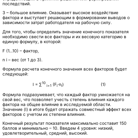
последствий.
3 – большое влияние. Оказывает высокое воздействие
фактора и выступает решающим в формировании выводов о
зависимости затрат работодателя на рабочую силу.
Для того, чтобы определить значение конечного показателя
необходимо свести все факторы и их весовую категорию в
единую формулу, в которой:
F (1…10) – фактор,
n i – вес (от 1 до 3).
Формула расчета конечного значения всех факторов будет
следующей:
10
I = ∑
(F
⋅n
) (1)
i=1
i
i
Формула подразумевает, что каждый фактор умножается на
свой вес, что позволяет учесть степень влияния каждого
фактора на общее влияние в исследуемой области.
Значение (I) в итоге будет отражать совместный эффект всех
факторов с учетом их степени влияния.
Конечный результат показателя максимально составит 150
баллов и минимально – 10. Введем 4 уровня: низкий,
удовлетворительный, средний, высокий.