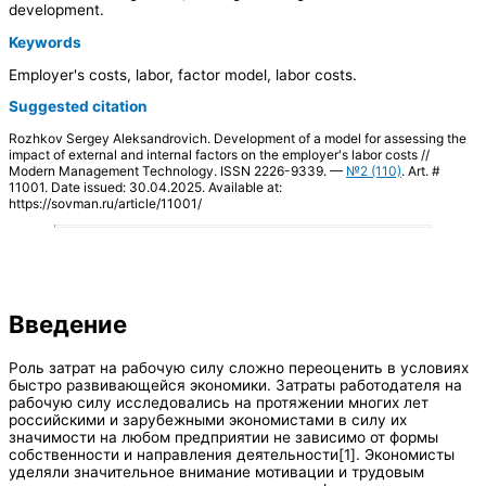
development.
Keywords
Employer's costs, labor, factor model, labor costs.
Suggested citation
Rozhkov Sergey Aleksandrovich. Development of a model for assessing the
impact of external and internal factors on the employer's labor costs //
Modern Management Technology. ISSN 2226-9339. —
№2 (110)
. Art. #
11001. Date issued: 30.04.2025. Available at:
https://sovman.ru/article/11001/
Введение
Роль затрат на рабочую силу сложно переоценить в условиях
быстро развивающейся экономики. Затраты работодателя на
рабочую силу исследовались на протяжении многих лет
российскими и зарубежными экономистами в силу их
значимости на любом предприятии не зависимо от формы
собственности и направления деятельности[1]. Экономисты
уделяли значительное внимание мотивации и трудовым