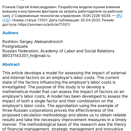
Рожков Сергей Александрович. Разработка модели оценки влияния
внешних и внутренних факторов на затраты работодателя на рабочую
силу // Современные технологии управления. ISSN 2226-9339. —
№2
(110)
. Номер статьи: 11001. Дата публикации: 30.04.2025. Режим
доступа: https://sovman.ru/article/11001/
Authors
Rozhkov Sergey Aleksandrovich
Postgraduate
Russian Federation, Academy of Labor and Social Relations
89031143301_hr@mail.ru
Abstract
This article develops a model for assessing the impact of external
and internal factors on an employer's labor costs. The current
state of the factors influencing the employer's labor costs is
investigated. The purpose of this study is to develop a
mathematical model that can assess the impact of factors on an
employer's labor costs. A model has been developed to assess the
impact of both a single factor and their combination on the
employer's labor costs. The approbation using the example of
three Russian corporations proves the effectiveness of the
proposed calculation methodology and allows us to obtain reliable
results and take the necessary improvement measures in a timely
manner. The methodological basis of the research was the theory
of financial management, strategic management and innovative