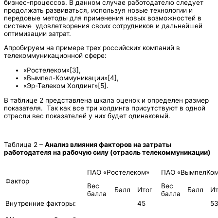
бизнес-процессов. В данном случае работодателю следует
продолжать развиваться, используя новые технологии и
передовые методы для применения новых возможностей в
системе удовлетворения своих сотрудников и дальнейшей
оптимизации затрат.
Апробируем на примере трех российских компаний в
телекоммуникационной сфере:
«Ростелеком»[3],
«Вымпел-Коммуникации»[4],
«Эр-Телеком Холдинг»[5].
В таблице 2 представлена шкала оценок и определен размер
показателя. Так как все три холдинга присутствуют в одной
отрасли вес показателей у них будет одинаковый.
Таблица 2 –
Анализ влияния факторов на затраты
работодателя на рабочую силу (отрасль телекоммуникации)
ПАО «Ростелеком»
ПАО «ВымпелКо
Фактор
Вес
Вес
Балл
Итог
Балл
Ит
балла
балла
Внутренние факторы:
45
5