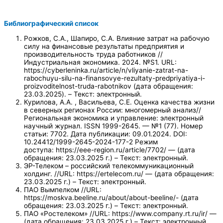
Библиографический список
Рожков, С.А., Шапиро, С.А. Влияние затрат на рабочую
силу на финансовые результаты предприятия и
производительность труда работников //
Индустриальная экономика. 2024. №S1. URL:
https://cyberleninka.ru/article/n/vliyanie-zatrat-na-
rabochuyu-silu-na-finansovye-rezultaty-predpriyatiya-i-
proizvoditelnost-truda-rabotnikov (дата обращения:
23.03.2025). – Текст: электронный.
Курилова, А.А. , Васильева, С.Е. Оценка качества жизни
в северных регионах России: многомерный анализ//
Региональная экономика и управление: электронный
научный журнал. ISSN 1999-2645. — №1 (77). Номер
статьи: 7702. Дата публикации: 09.01.2024. DOI:
10.24412/1999-2645-2024-177-2 Режим
доступа: https://eee-region.ru/article/7702/ — (дата
обращения: 23.03.2025 г.) – Текст: электронный.
ЭР-Телеком – российский телекоммуникационный
холдинг. //URL: https://ertelecom.ru/ — (дата обращения:
23.03.2025 г.) – Текст: электронный.
ПАО Вымпелком //URL:
https://moskva.beeline.ru/about/about-beeline/- (дата
обращения: 23.03.2025 г.) – Текст: электронный.
ПАО «Ростелеком» //URL: https://www.company.rt.ru/ir/ —
(дата обращения: 23.03.2025 г.) – Текст: электронный.