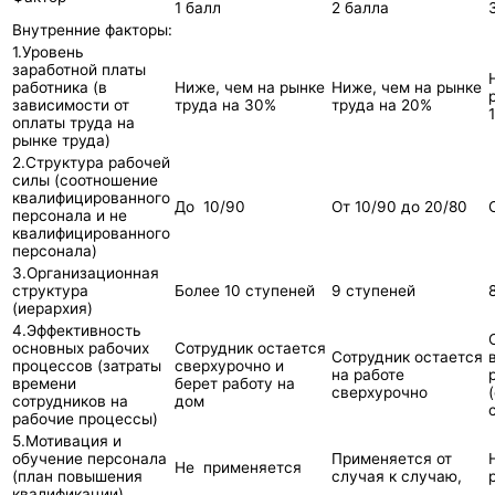
1 балл
2 балла
Внутренние факторы:
1.Уровень
заработной платы
работника (в
Ниже, чем на рынке
Ниже, чем на рынке
зависимости от
труда на 30%
труда на 20%
оплаты труда на
рынке труда)
2.Структура рабочей
силы (соотношение
квалифицированного
До 10/90
От 10/90 до 20/80
персонала и не
квалифицированного
персонала)
3.Организационная
структура
Более 10 ступеней
9 ступеней
(иерархия)
4.Эффективность
основных рабочих
Сотрудник остается
Сотрудник остается
процессов (затраты
сверхурочно и
на работе
времени
берет работу на
сверхурочно
сотрудников на
дом
рабочие процессы)
5.Мотивация и
обучение персонала
Применяется от
Не применяется
(план повышения
случая к случаю,
квалификации)