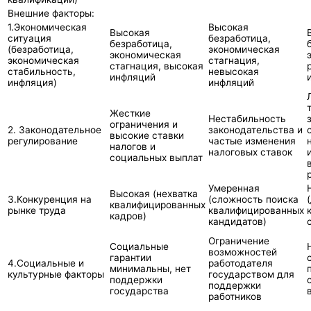
Внешние факторы:
1.Экономическая
Высокая
Высокая
ситуация
безработица,
безработица,
(безработица,
экономическая
экономическая
экономическая
стагнация,
стагнация, высокая
стабильность,
невысокая
инфляций
инфляция)
инфляций
Жесткие
Нестабильность
ограничения и
2. Законодательное
законодательства и
высокие ставки
регулирование
частые изменения
налогов и
налоговых ставок
социальных выплат
Умеренная
Высокая (нехватка
3.Конкуренция на
(сложность поиска
квалифицированных
рынке труда
квалифицированных
кадров)
кандидатов)
Ограничение
Социальные
возможностей
гарантии
4.Социальные и
работодателя
минимальны, нет
культурные факторы
государством для
поддержки
поддержки
государства
работников