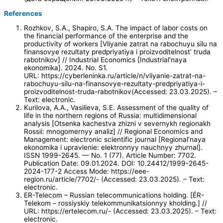
References
Rozhkov, S.A., Shapiro, S.A. The impact of labor costs on
the financial performance of the enterprise and the
productivity of workers [Vliyanie zatrat na rabochuyu silu na
finansovye rezultaty predpriyatiya i proizvoditelnost’ truda
rabotnikov] // Industrial Economics [Industrial’naya
ekonomika]. 2024. No. S1.
URL: https://cyberleninka.ru/article/n/vliyanie-zatrat-na-
rabochuyu-silu-na-finansovye-rezultaty-predpriyatiya-i-
proizvoditelnost-truda-rabotnikov(Accessed: 23.03.2025). –
Text: electronic.
Kurilova, A.A., Vasilieva, S.E. Assessment of the quality of
life in the northern regions of Russia: multidimensional
analysis [Otsenka kachestva zhizni v severnykh regionakh
Rossii: mnogomernyy analiz] // Regional Economics and
Management: electronic scientific journal [Regional’naya
ekonomika i upravlenie: elektronnyy nauchnyy zhurnal].
ISSN 1999-2645. — No. 1 (77). Article Number: 7702.
Publication Date: 09.01.2024. DOI: 10.24412/1999-2645-
2024-177-2 Access Mode: https://eee-
region.ru/article/7702/- (Accessed: 23.03.2025). – Text:
electronic.
ER-Telecom – Russian telecommunications holding. [ÉR-
Telekom – rossiyskiy telekommunikatsionnyy kholding.] //
URL: https://ertelecom.ru/- (Accessed: 23.03.2025). – Text:
electronic.