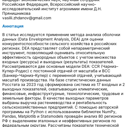
Российская Федерация, Всероссийский научно-
исследовательский институт агрохимии имени Д.Н.
Прянишникова
vasilii.zhdanov@gmail.com
Аннотация
В статье исследуется применение метода анализа оболочки
данных (Data Envelopment Analysis, DEA) для оценки
конкурентоспособности сельского хозяйства в российских
регионах. DEA представляет собой непараметрический
инструмент, позволяющий оценивать относительную
эффективность однородных объектов с учетом множества
входных (ресурсы) и выходных (результаты) показателей.
Рассматриваются две основные модели DEA: CCR (Чарниз–
Купер–Родес) с постоянной отдачей от масштаба и BCC
(Банкер–Чарниз–Купер) с переменной отдачей, учитывающей
масштаб производства. На базе статистических данных
Росстата за 2023 год сформирована система из 17 входных и 2
выходных показателей, охватывающих климатические,
финансовые, инфраструктурные, технологические, трудовые и
земельные факторы. В качестве выходных параметров
выбраны выручка растениеводства и рентабельность
сельскохозяйственных предприятий. С помощью авторской
программы на Python с использованием библиотек NumPy,
Pandas, Matplotlib и Statsmodels проведён анализ 80 регионов
РФ с выделением эталонных и неэффективных регионов по
федеральным округам. Рассчитаны показатели технической