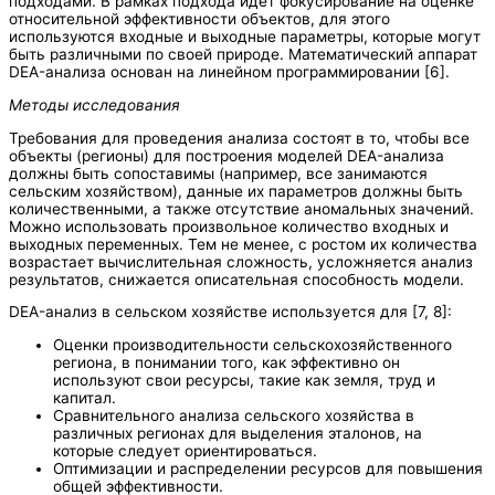
подходами. В рамках подхода идет фокусирование на оценке
относительной эффективности объектов, для этого
используются входные и выходные параметры, которые могут
быть различными по своей природе. Математический аппарат
DEA-анализа основан на линейном программировании [6].
Методы исследования
Требования для проведения анализа состоят в то, чтобы все
объекты (регионы) для построения моделей DEA-анализа
должны быть сопоставимы (например, все занимаются
сельским хозяйством), данные их параметров должны быть
количественными, а также отсутствие аномальных значений.
Можно использовать произвольное количество входных и
выходных переменных. Тем не менее, с ростом их количества
возрастает вычислительная сложность, усложняется анализ
результатов, снижается описательная способность модели.
DEA-анализ в сельском хозяйстве используется для [7, 8]:
Оценки производительности сельскохозяйственного
региона, в понимании того, как эффективно он
используют свои ресурсы, такие как земля, труд и
капитал.
Сравнительного анализа сельского хозяйства в
различных регионах для выделения эталонов, на
которые следует ориентироваться.
Оптимизации и распределении ресурсов для повышения
общей эффективности.