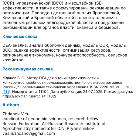
(CCR), управленческой (BCC) и масштабной (SE)
эффективности, а также сформулированы рекомендации по
оптимизации. Приведен детальный анализ Ярославской,
Кемеровской и Брянской областей с сопоставлением с
эталонным регионом Белгородской области и предложены
рекомендации для органов власти, бизнеса и фермеров.
Ключевые слова
DEA-анализ, анализ оболочки данных, модель CCR, модель
BCC, оценка эффективности, оптимизация ресурсов,
региональная экономика, конкурентоспособность, сельское
хозяйство.
Рекомендуемая ссылка
Жданов В.Ю.. Метод DEA для оценки эффективности и
конкурентоспособности сельскохозяйственного сектора регионов
России // Современные технологии управления. ISSN 2226-9339. —
№3
(111)
. Номер статьи: 11102. Дата публикации: 24.07.2025. Режим доступа:
https://sovman.ru/article/11102/
Authors
Zhdanov V.Yu.
candidate of economic sciences, research fellow
Russian Federation, All-Russian Research Institute of
Agrochemistry named after D.N. Pryanishnikov
vasilii.zhdanov@gmail.com