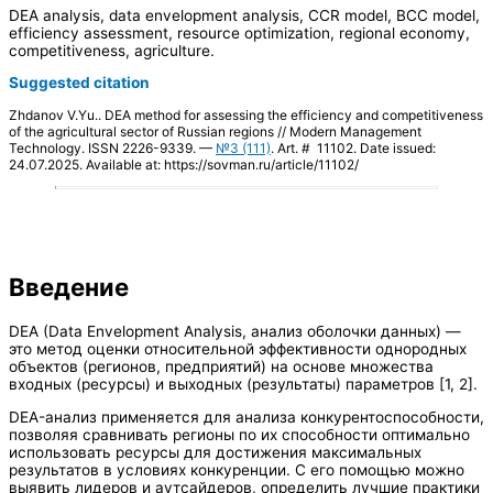
DEA analysis, data envelopment analysis, CCR model, BCC model,
efficiency assessment, resource optimization, regional economy,
competitiveness, agriculture.
Suggested citation
Zhdanov V.Yu.. DEA method for assessing the efficiency and competitiveness
of the agricultural sector of Russian regions // Modern Management
Technology. ISSN 2226-9339. —
№3 (111)
. Art. # 11102. Date issued:
24.07.2025. Available at: https://sovman.ru/article/11102/
Введение
DEA (Data Envelopment Analysis, анализ оболочки данных) —
это метод оценки относительной эффективности однородных
объектов (регионов, предприятий) на основе множества
входных (ресурсы) и выходных (результаты) параметров [1, 2].
DEA-анализ применяется для анализа конкурентоспособности,
позволяя сравнивать регионы по их способности оптимально
использовать ресурсы для достижения максимальных
результатов в условиях конкуренции. С его помощью можно
выявить лидеров и аутсайдеров, определить лучшие практики