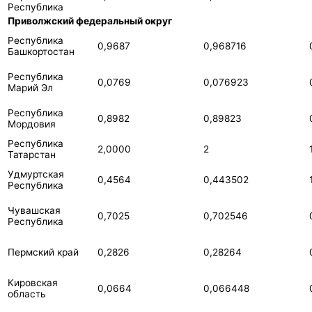
Республика
Приволжский федеральный округ
Республика
0,9687
0,968716
Башкортостан
Республика
0,0769
0,076923
Марий Эл
Республика
0,8982
0,89823
Мордовия
Республика
2,0000
2
Татарстан
Удмуртская
0,4564
0,443502
Республика
Чувашская
0,7025
0,702546
Республика
Пермский край
0,2826
0,28264
Кировская
0,0664
0,066448
область