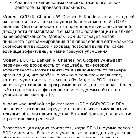
Анализа влияния климатических, технологических
факторов на производительность.
Модель CCR (R. Charnes, W. Cooper, E. Rhodes) является одной
из первых и самых широко употребляемых моделей в DEA-
анализе. Она основывается на предположении о постоянной
доходности от масштаба, т.е. масштаб организации не влияет
на ее эффективность. Модель CCR использует метод
линейного программирования для определения оптимального
соотношения выходов к входам, позволяя выявить, какие
единицы эффективны, а какие требуют улучшения.
Модель BCC (E. Banker, R. Charnes, W. Cooper) учитывает
переменную доходность от масштаба, при которой
эффективность может меняться в зависимости от размера
организации, что особенно важно в сельском хозяйстве,
которое чувствительно к масштабу. Модель BCC также
использует линейное программирование, но позволяет более
гибко оценивать эффективность исследуемых объектов,
учитывая их размеры [9].
Анализ масштабной эффективности (SE = CCR/BCC) в DEA
позволяет регионам определить, насколько оптимальны их
текущие объемы производства. Важный фактор для принятия
стратегических решений
Возрастающая отдача считается, когда SE <1 и сумма весов в
BCC-модели <1. В таком случае региону выгодно укрупнение –
объединение мелких хозяйств в агрогластеры, развитие