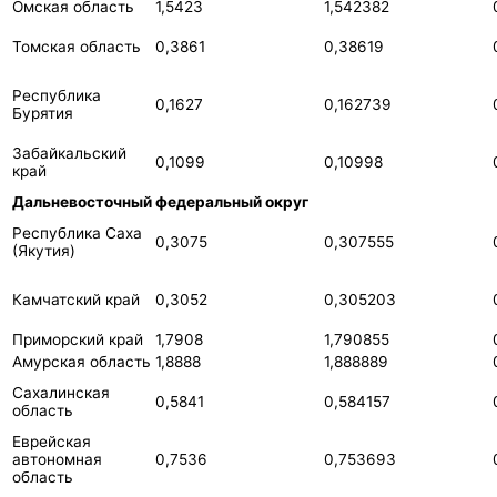
Омская область
1,5423
1,542382
Томская область
0,3861
0,38619
Республика
0,1627
0,162739
Бурятия
Забайкальский
0,1099
0,10998
край
Дальневосточный федеральный округ
Республика Саха
0,3075
0,307555
(Якутия)
Камчатский край
0,3052
0,305203
Приморский край
1,7908
1,790855
Амурская область
1,8888
1,888889
Сахалинская
0,5841
0,584157
область
Еврейская
автономная
0,7536
0,753693
область