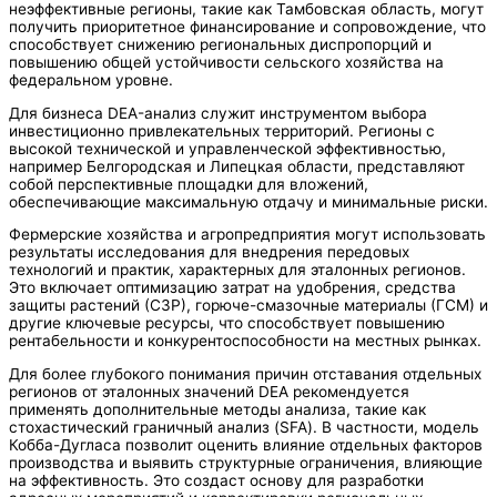
неэффективные регионы, такие как Тамбовская область, могут
получить приоритетное финансирование и сопровождение, что
способствует снижению региональных диспропорций и
повышению общей устойчивости сельского хозяйства на
федеральном уровне.
Для бизнеса DEA-анализ служит инструментом выбора
инвестиционно привлекательных территорий. Регионы с
высокой технической и управленческой эффективностью,
например Белгородская и Липецкая области, представляют
собой перспективные площадки для вложений,
обеспечивающие максимальную отдачу и минимальные риски.
Фермерские хозяйства и агропредприятия могут использовать
результаты исследования для внедрения передовых
технологий и практик, характерных для эталонных регионов.
Это включает оптимизацию затрат на удобрения, средства
защиты растений (СЗР), горюче-смазочные материалы (ГСМ) и
другие ключевые ресурсы, что способствует повышению
рентабельности и конкурентоспособности на местных рынках.
Для более глубокого понимания причин отставания отдельных
регионов от эталонных значений DEA рекомендуется
применять дополнительные методы анализа, такие как
стохастический граничный анализ (SFA). В частности, модель
Кобба-Дугласа позволит оценить влияние отдельных факторов
производства и выявить структурные ограничения, влияющие
на эффективность. Это создаст основу для разработки