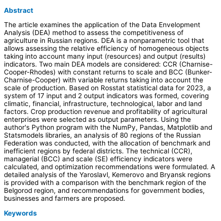
Abstract
The article examines the application of the Data Envelopment
Analysis (DEA) method to assess the competitiveness of
agriculture in Russian regions. DEA is a nonparametric tool that
allows assessing the relative efficiency of homogeneous objects
taking into account many input (resources) and output (results)
indicators. Two main DEA models are considered: CCR (Charnise-
Cooper-Rhodes) with constant returns to scale and BCC (Bunker-
Charnise-Cooper) with variable returns taking into account the
scale of production. Based on Rosstat statistical data for 2023, a
system of 17 input and 2 output indicators was formed, covering
climatic, financial, infrastructure, technological, labor and land
factors. Crop production revenue and profitability of agricultural
enterprises were selected as output parameters. Using the
author's Python program with the NumPy, Pandas, Matplotlib and
Statsmodels libraries, an analysis of 80 regions of the Russian
Federation was conducted, with the allocation of benchmark and
inefficient regions by federal districts. The technical (CCR),
managerial (BCC) and scale (SE) efficiency indicators were
calculated, and optimization recommendations were formulated. A
detailed analysis of the Yaroslavl, Kemerovo and Bryansk regions
is provided with a comparison with the benchmark region of the
Belgorod region, and recommendations for government bodies,
businesses and farmers are proposed.
Keywords