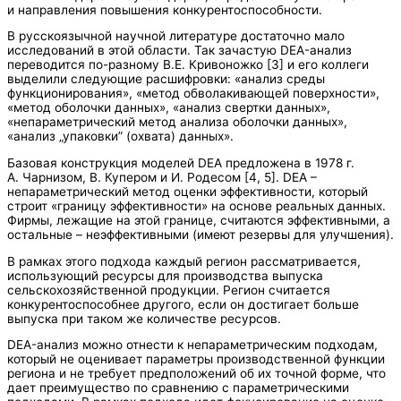
и направления повышения конкурентоспособности.
В русскоязычной научной литературе достаточно мало
исследований в этой области. Так зачастую DEA-анализ
переводится по-разному В.Е. Кривоножко [3] и его коллеги
выделили следующие расшифровки: «анализ среды
функционирования», «метод обволакивающей поверхности»,
«метод оболочки данных», «анализ свертки данных»,
«непараметрический метод анализа оболочки данных»,
«анализ „упаковки” (охвата) данных».
Базовая конструкция моделей DEA предложена в 1978 г.
А. Чарнизом, В. Купером и И. Родесом [4, 5]. DEA –
непараметрический метод оценки эффективности, который
строит «границу эффективности» на основе реальных данных.
Фирмы, лежащие на этой границе, считаются эффективными, а
остальные – неэффективными (имеют резервы для улучшения).
В рамках этого подхода каждый регион рассматривается,
использующий ресурсы для производства выпуска
сельскохозяйственной продукции. Регион считается
конкурентоспособнее другого, если он достигает больше
выпуска при таком же количестве ресурсов.
DEA-анализ можно отнести к непараметрическим подходам,
который не оценивает параметры производственной функции
региона и не требует предположений об их точной форме, что
дает преимущество по сравнению с параметрическими