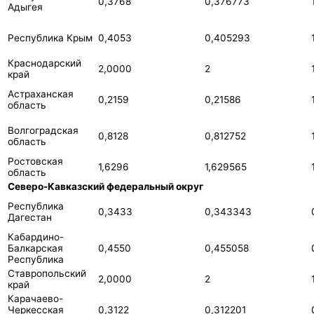
0,3768
0,376773
Адыгея
Республика Крым
0,4053
0,405293
Краснодарский
2,0000
2
край
Астраханская
0,2159
0,21586
область
Волгоградская
0,8128
0,812752
область
Ростовская
1,6296
1,629565
область
Северо-Кавказский федеральный округ
Республика
0,3433
0,343343
Дагестан
Кабардино-
Балкарская
0,4550
0,455058
Республика
Ставропольский
2,0000
2
край
Карачаево-
Черкесская
0,3122
0,312201