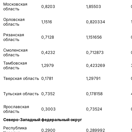
Московская
0,8203
1,85503
область
Орловская
1,1516
0,820334
область
Рязанская
0,7128
1,151656
область
Смоленская
0,4232
0,712873
область
Тамбовская
1,2979
0,423269
область
Тверская область
0,1781
1,29791
Тульская область
0,7352
0,178158
Ярославская
0,3003
0,73524
область
Северо-Западный федеральный округ
Республика
0,2900
0,289992