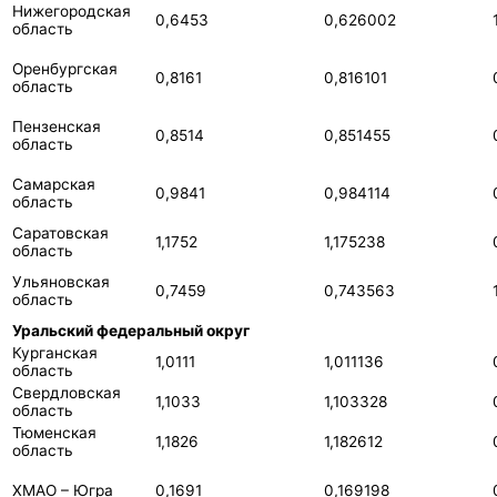
Нижегородская
0,6453
0,626002
область
Оренбургская
0,8161
0,816101
область
Пензенская
0,8514
0,851455
область
Самарская
0,9841
0,984114
область
Саратовская
1,1752
1,175238
область
Ульяновская
0,7459
0,743563
область
Уральский федеральный округ
Курганская
1,0111
1,011136
область
Свердловская
1,1033
1,103328
область
Тюменская
1,1826
1,182612
область
ХМАО – Югра
0,1691
0,169198