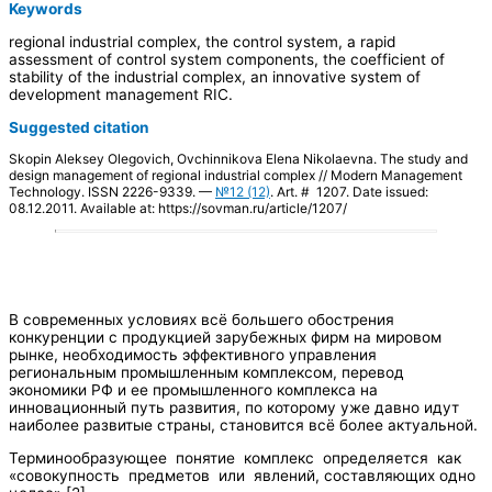
Keywords
regional industrial complex, the control system, a rapid
assessment of control system components, the coefficient of
stability of the industrial complex, an innovative system of
development management RIC.
Suggested citation
Skopin Aleksey Olegovich, Ovchinnikova Elena Nikolaevna. The study and
design management of regional industrial complex // Modern Management
Technology. ISSN 2226-9339. —
№12 (12)
. Art. # 1207. Date issued:
08.12.2011. Available at: https://sovman.ru/article/1207/
В современных условиях всё большего обострения
конкуренции с продукцией зарубежных фирм на мировом
рынке, необходимость эффективного управления
региональным промышленным комплексом, перевод
экономики РФ и ее промышленного комплекса на
инновационный путь развития, по которому уже давно идут
наиболее развитые страны, становится всё более актуальной.
Терминообразующее понятие комплекс определяется как
«совокупность предметов или явлений, составляющих одно