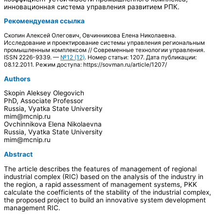
инновационная система управления развитием РПК.
Рекомендуемая ссылка
Скопин Алексей Олегович, Овчинникова Елена Николаевна.
Исследование и проектирование системы управления региональным
промышленным комплексом // Современные технологии управления.
ISSN 2226-9339. —
№12 (12)
. Номер статьи: 1207. Дата публикации:
08.12.2011. Режим доступа: https://sovman.ru/article/1207/
Authors
Skopin Aleksey Olegovich
PhD, Associate Professor
Russia, Vyatka State University
mim@mcnip.ru
Ovchinnikova Elena Nikolaevna
Russia, Vyatka State University
mim@mcnip.ru
Abstract
The article describes the features of management of regional
industrial complex (RIC) based on the analysis of the industry in
the region, a rapid assessment of management systems, PKK
calculate the coefficients of the stability of the industrial complex,
the proposed project to build an innovative system development
management RIC.