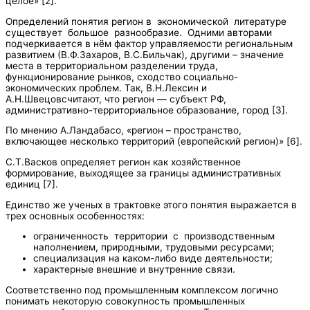
целое» [2].
Определений понятия регион в экономической литературе
существует большое разнообразие. Одними авторами
подчеркивается в нём фактор управляемости региональным
развитием (В.Ф.Захаров, В.С.Бильчак), другими – значение
места в территориальном разделении труда,
функционирование рынков, сходство социально-
экономических проблем. Так, В.Н.Лексин и
А.Н.Швецовсчитают, что регион — субъект РФ,
административно-территориальное образование, город [3].
По мнению А.Ландабасо, «регион – пространство,
включающее несколько территорий (европейский регион)» [6].
С.Т.Васков определяет регион как хозяйственное
формирование, выходящее за границы административных
единиц [7].
Единство же ученых в трактовке этого понятия выражается в
трех основных особенностях:
ограниченность территории с производственным
наполнением, природными, трудовыми ресурсами;
специализация на каком-либо виде деятельности;
характерные внешние и внутренние связи.
Соответственно под промышленным комплексом логично
понимать некоторую совокупность промышленных