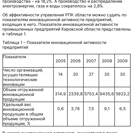
производства – на 18,2%. А производство и распределение
электроэнергии, газа и воды сократилось на 2,8%.
Об эффективности управления РПК области можно судить по
показателям инновационной активности предприятий,
входящих в него. Показатели инновационной активности
промышленных предприятий Кировской области представлены
в таблице 1.
Таблица 1 – Показатели инновационной активности
предприятий
Показатели
2005
2006
2007
2008
2009
Число организаций,
14
20
27
30
30
осуществлявших
технологические
инновации
Объем отгруженной
314,9
2339,8
5753,4
9435,6
5923,2
инновационной
продукции
Удельный вес
0,6
3,76
7,5
9,1
6,5
инновационной
продукции в общем
объеме отгруженной
продукции, %
Высокая инновационная активность существует в таких