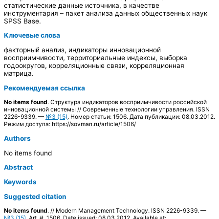
статистические данные источника, в качестве
инструментария – пакет анализа данных общественных наук
SPSS Base.
Ключевые слова
факторный анализ, индикаторы инновационной
восприимчивости, территориальные индексы, выборка
годоокругов, корреляционные связи, корреляционная
матрица.
Рекомендуемая ссылка
No items found
. Структура индикаторов восприимчивости российской
инновационной системы // Современные технологии управления. ISSN
2226-9339. —
№3 (15)
. Номер статьи: 1506. Дата публикации: 08.03.2012.
Режим доступа: https://sovman.ru/article/1506/
Authors
No items found
Abstract
Keywords
Suggested citation
No items found
. // Modern Management Technology. ISSN 2226-9339. —
№3 (15)
. Art. # 1506. Date issued: 08.03.2012. Available at: