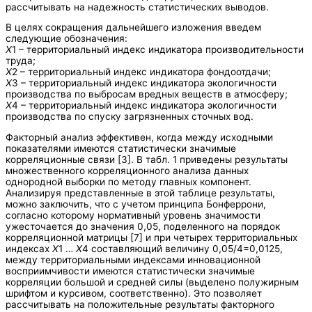
рассчитывать на надежность статистических выводов.
В целях сокращения дальнейшего изложения введем
следующие обозначения:
Х
1 – территориальный индекс индикатора производительности
труда;
Х
2 – территориальный индекс индикатора фондоотдачи;
Х
3 – территориальный индекс индикатора экологичности
производства по выбросам вредных веществ в атмосферу;
Х
4 – территориальный индекс индикатора экологичности
производства по спуску загрязненных сточных вод.
Факторный анализ эффективен, когда между исходными
показателями имеются статистически значимые
корреляционные связи [3]. В табл. 1 приведены результаты
множественного корреляционного анализа данных
однородной выборки по методу главных компонент.
Анализируя представленные в этой таблице результаты,
можно заключить, что с учетом принципа Бонферрони,
согласно которому нормативный уровень значимости
ужесточается до значения 0,05, поделенного на порядок
корреляционной матрицы [7] и при четырех территориальных
индексах
Х
1 …
Х
4 составляющий величину 0,05/4=0,0125,
между территориальными индексами инновационной
восприимчивости имеются статистически значимые
корреляции большой и средней силы (выделено полужирным
шрифтом и курсивом, соответственно). Это позволяет
рассчитывать на положительные результаты факторного