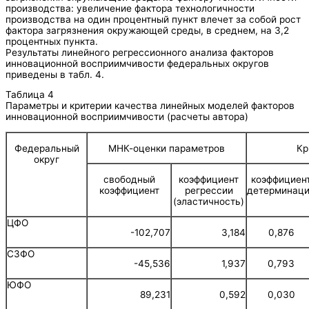
производства: увеличение фактора технологичности
производства на один процентный пункт влечет за собой рост
фактора загрязнения окружающей среды, в среднем, на 3,2
процентных пункта.
Результаты линейного регрессионного анализа факторов
инновационной восприимчивости федеральных округов
приведены в табл. 4.
Таблица 4
Параметры и критерии качества линейных моделей факторов
инновационной восприимчивости (расчеты автора)
Федеральный
МНК-оценки параметров
Кр
округ
свободный
коэффициент
коэффициен
коэффициент
регрессии
детерминац
(эластичность)
ЦФО
-102,707
3,184
0,876
СЗФО
-45,536
1,937
0,793
ЮФО
89,231
0,592
0,030