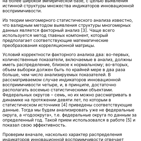
на более широкой эмпирической базе, с целью выявления
истинной структуры множества индикаторов инновационной
восприимчивости.
Из теории многомерного статистического анализа известно,
что валидным методом выявления структуры многомерных
данных является факторный анализ [3]. Чаще всего
используется метод главных компонент, который
предполагает соответствующие математические
преобразования корреляционной матрицы.
Условий корректности факторного анализа два: во-первых,
количественные показатели, включаемые в анализ, должны
иметь распределение, близкое к нормальному; во-вторых,
объем выборки должен быть по крайней мере в два раза
больше, чем число анализируемых показателей. В
рассматриваемом случае индикаторов инновационной
восприимчивости четыре, и, в принципе, достаточно
располагать восемью статистическими объектами.
Федеральных округов – семь, но их можно рассматривать в
динамике на протяжении девяти лет, по которым в
статистическом источнике [4] приведены соответствующие
данные. Тогда мы будем анализировать уже не федеральные
округа, а «годоокруга», т.е. федеральные округа по данным за
определенный год. Такой прием использовался в работе [5] и
показал свою эффективность.
Проверим вначале, насколько характер распределения
индикаторов инновационной восприимчивости отвечает