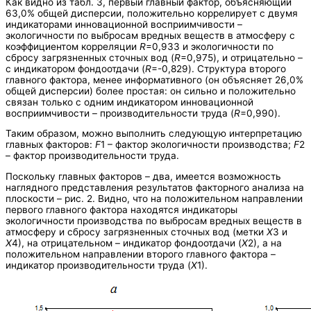
Как видно из табл. 3, первый главный фактор, объясняющий
63,0% общей дисперсии, положительно коррелирует с двумя
индикаторами инновационной восприимчивости –
экологичности по выбросам вредных веществ в атмосферу с
коэффициентом корреляции
R
=0,933 и экологичности по
сбросу загрязненных сточных вод (
R
=0,975), и отрицательно –
с индикатором фондоотдачи (
R
=-0,829). Структура второго
главного фактора, менее информативного (он объясняет 26,0%
общей дисперсии) более простая: он сильно и положительно
связан только с одним индикатором инновационной
восприимчивости – производительности труда (
R
=0,990).
Таким образом, можно выполнить следующую интерпретацию
главных факторов:
F
1 – фактор экологичности производства;
F
2
– фактор производительности труда.
Поскольку главных факторов – два, имеется возможность
наглядного представления результатов факторного анализа на
плоскости – рис. 2. Видно, что на положительном направлении
первого главного фактора находятся индикаторы
экологичности производства по выбросам вредных веществ в
атмосферу и сбросу загрязненных сточных вод (метки
Х
3 и
Х
4), на отрицательном – индикатор фондоотдачи (
Х
2), а на
положительном направлении второго главного фактора –
индикатор производительности труда (
Х
1).