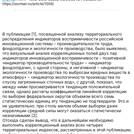
https://sovman.ru/article/1506/
В публикации [1], посвященной анализу территориального
распределения индикаторов восприимчивости российской
инновационной системы – производительности труда,
фондоотдачи и экологичности производства, было выявлено,
что визуальный анализ корреляционных полей двух пар
индикаторов инновационной восприимчивости – позитивной
«индикатор производительности труда» – «индикатор
фондоотдачи», с одной стороны, и негативной – «индикатор
экологичности производства по выбросам вредных веществ в
атмосферу» – «индикатор экологичности производства по
спуску загрязненных сточных вод», с другой, показал, что
между ними просматривается тенденция положительной
связи, однако расчеты коэффициентов линейной корреляции
по выборке федеральных округов объемом всего семь
статистических единиц эту тенденцию не подтвердили. Это и
не удивительно: при столь малом объеме выборки даже
корреляции средней силы могут оказаться статистически
незначимыми [2].
Отсюда сделан вывод, что в дальнейшем необходимо
выполнить корреляционный анализ всех четырех
территориальных индексов, рассмотренных в этой публикации,