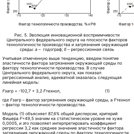
Рис. 5. Эволюция инновационной восприимчивости
Центрального федерального округа на плоскости факторов
технологичности производства и загрязнения окружающей
среды:
а
– годограф;
б
– регрессионная связь
Учитывая отмеченную выше тенденцию, введем понятие
эластичности фактора загрязнения окружающей среды по
фактору технологичности производства. В случае
Центрального федерального округа, как показал
регрессионный анализ, адекватной оказалась следующая
линейная модель:
F
загр = -102,7 + 3,2
F
технол, (1)
где
F
загр – фактор загрязнения окружающей среды, а
F
технол
– фактор технологичности производства.
Модель (1) объясняет 87,6% общей дисперсии, критерий
Фишера
F
=49,5 значим на статистическом уровне не хуже
0,0005, и это позволяет интерпретировать коэффициент
регрессии 3,2 как среднее значение эластичности фактора
загрязнения окружающей среды по фактору технологичности