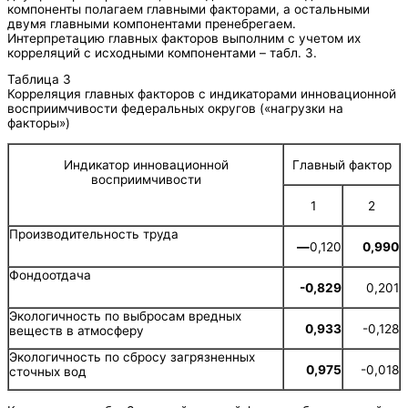
компоненты полагаем главными факторами, а остальными
двумя главными компонентами пренебрегаем.
Интерпретацию главных факторов выполним с учетом их
корреляций с исходными компонентами – табл. 3.
Таблица 3
Корреляция главных факторов с индикаторами инновационной
восприимчивости федеральных округов («нагрузки на
факторы»)
Индикатор инновационной
Главный фактор
восприимчивости
1
2
Производительность труда
—
0,120
0
,
99
0
Фондоотдача
-0
,
82
9
0,201
Экологичность по выбросам вредных
0
,
933
-0,128
веществ в атмосферу
Экологичность по сбросу загрязненных
0,975
-0,018
сточных вод