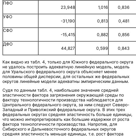
ПФО
23,948
1,016
0,836
УФО
-31,190
0,813
0,481
СФО
-15,415
0,882
0,856
ДФО
44,827
0,599
0,843
Как видно из табл. 4, только для Южного федерального округа
не удалось построить адекватную линейную модель, модель
для Уральского федерального округа объясняет менее
половины общей дисперсии, для остальных же федеральных
округов линейные модели адекватны эмпирическим данным.
Судя по данным табл. 4, наибольшее значение средней
эластичности фактора загрязнения окружающей среды по
фактору технологичности производства наблюдается для
Центрального федерального округа, за ним следуют Северо-
Западный и Приволжский федеральные округа. В этих трех
федеральных округах средняя эластичность больше единицы,
что можно интерпретировать как большие издержки от роста
фактора технологичности производства. Напротив, для
Сибирского и Дальневосточного федеральных округов
средняя эластичность меньше единицы, т.е. рост фактора