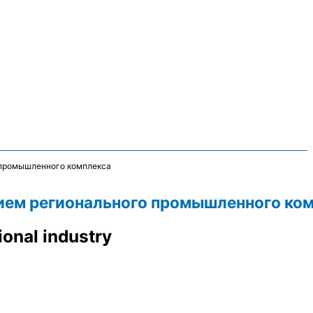
 промышленного комплекса
тием регионального промышленного ко
onal industry