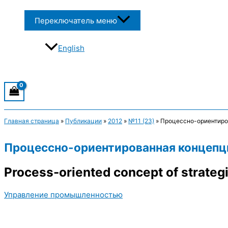
Переключатель меню
English
Главная страница
»
Публикации
»
2012
»
№11 (23)
»
Процессно-ориентиро
Процессно-ориентированная концепци
Process-oriented concept of strateg
Управление промышленностью