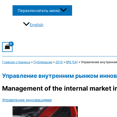
Переключатель меню
English
Главная страница
»
Публикации
»
2015
»
№6 (54)
»
Управление внутренним
Управление внутренним рынком иннова
Management of the internal market in
Управление инновациями