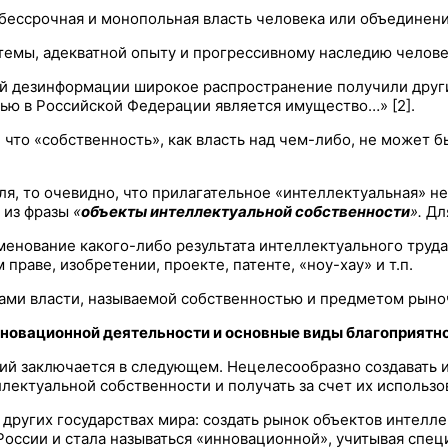
 бессрочная и монопольная власть человека или объединени
емы, адекватной опыту и прогрессивному наследию человече
ой дезинформации широкое распространение получили други
тью в Российской Федерации является имущество…» [2].
что «собственность», как власть над чем-либо, не может б
ля, то очевидно, что прилагательное «интеллектуальная» 
 из фразы
«
объекты интеллектуальной собственности
».
Дл
менование какого-либо результата интеллектуального труд
праве, изобретении, проекте, патенте, «ноу-хау» и т.п.
ами власти, называемой собственностью и предметом рыно
нновационной деятельности и основные виды благоприятн
й заключается в следующем. Нецелесообразно создавать и 
лектуальной собственности и получать за счет их использо
в других государствах мира: создать рынок объектов интел
оссии и стала называться «инновационной», учитывая специ