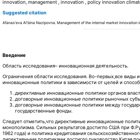
innovation, management , innovation , policy innovation climate
Suggested citation
Afanas'eva Al'bina Nazipovna. Management of the internal market innovation
Введение
Область исследования– инновационная деятельность.
Ограничения области исследования. Во-первых,все виды и
инновационные политики в зависимости от целей и способ
директивные инновационные политики
органов влас
договорные инновационные политики
рыночных субъе
договорные инновационные политики
между государ
государственные фонды.
Следует отметить,что директивные инновационные политик
монополизма. Сильных результатов достигло США при Ф.Ру
1962 года) и политика кредитования сельскохозяйственног
директивными политиками достигло руководство Китая пос