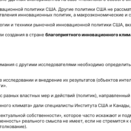
овационной политики США. Другие политики США не рассма
твления инновационных политик, а макроэкономические и 
гии и техники рыночной инновационной политики США, включ
и создания в стране
благоприятного инновационного клим
мания с другими исследователями необходимо определитьс
е исследовании и внедрение их результатов (объектов инт
и».
 разных властных мер и действий (политик), направленный
ого климата» дали специалисты Института США и Канады, ч
ектуальной собственности»
,
которое часто искажают и по
енность» реального смысла не имеет, если не стремится к
толкование).