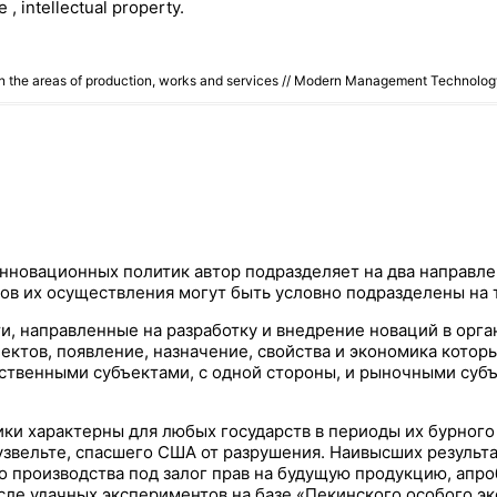
 , intellectual property.
 in the areas of production, works and services // Modern Management Technol
нновационных политик автор подразделяет на два направлен
ов их осуществления могут быть условно подразделены на т
ти, направленные на разработку и внедрение новаций в орг
ктов, появление, назначение, свойства и экономика которы
ственными субъектами, с одной стороны, и рыночными субъ
и характерны для любых государств в периоды их бурного 
звельте, спасшего США от разрушения. Наивысших результа
о производства под залог прав на будущую продукцию, апро
ле удачных экспериментов на базе «Пекинского особого эко