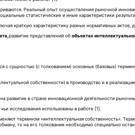
триваются. Реальный опыт осуществления рыночной иннова
социальные статистические и иные характеристики результ
ая краткую характеристику разных нормативных актов, дана
ата,
развитие представлений об
объектах
интеллектуально
я с сущностью (с толкованием) основных (базовых) термин
еллектуальной собственности) в производство и в реализа
 на развитие в стране инновационной деятельности рыночн
ьи исследования использованы в работе [1].
дменяют термином «интеллектуальная собственность»
.
Терм
 обману, то на его толковании необходимо специально оста