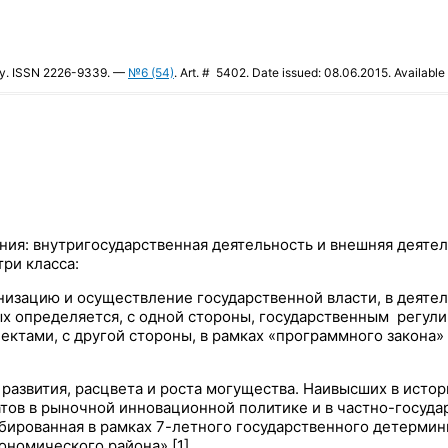
ogy. ISSN 2226-9339. —
№6 (54)
. Art. # 5402. Date issued: 08.06.2015. Available 
ия: внутригосударственная деятельность и внешняя деятел
ри класса:
анизацию и осуществление государственной власти, в деяте
х определяется, с одной стороны, государственным регулир
ектами, с другой стороны, в рамках «программного закона
развития, расцвета и роста могущества. Наивысших в исто
тов в рыночной инновационной политике и в частно-госуда
бированная в рамках 7-летного государственного детермини
номического района» [1].