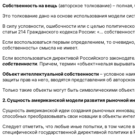
Собственность на вещь
(авторское толкование) – полная,
Это толкование дано на основе использования модели сист
В силу условности, ошибочности или с целью политическ
статьи 214 Гражданского кодекса России: «… собственнос
Если воспользоваться первым определением, то очевидно, 
собственность» смысла не имеет.
Если воспользоваться директивой Российского законодате
собственности
.
Причем, термин «объект»нельзя вырывать
Объект интеллектуальной собственности
– условное наи
защиты прав на него, вводятся представления об авторском 
Только такие объекты могут быть символическими объект
2. Сущность американской модели развития рыночной и
Сущность американской идеи создания рыночных инноваци
способных преобразовывать свои новации в объекты интел
Следует отметить
,
что любые иные попытки, в том числе 
специфической государственной директивной политики в Р