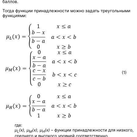
баллов.
Тогда функции принадлежности можно задать треугольными
функциями:
(1)
где:
µ
(x), µ
(x), µ
(x)
– функции принадлежности для низкого,
L
М
Н
среднего и высокого уровней соответственно.