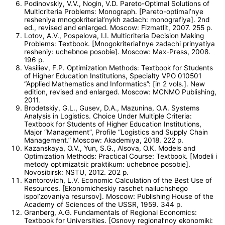
Podinovskiy, V.V., Nogin, V.D. Pareto-Optimal Solutions of
Multicriteria Problems: Monograph. [Pareto-optimal’nye
resheniya mnogokriterial’nykh zadach: monografiya]. 2nd
ed., revised and enlarged. Moscow: Fizmatlit, 2007. 255 p.
Lotov, A.V., Pospelova, I.I. Multicriteria Decision Making
Problems: Textbook. [Mnogokriterial’nye zadachi prinyatiya
resheniy: uchebnoe posobie]. Moscow: Max-Press, 2008.
196 p.
Vasiliev, F.P. Optimization Methods: Textbook for Students
of Higher Education Institutions, Specialty VPO 010501
“Applied Mathematics and Informatics”: [in 2 vols.]. New
edition, revised and enlarged. Moscow: MCNMO Publishing,
2011.
Brodetskiy, G.L., Gusev, D.A., Mazunina, O.A. Systems
Analysis in Logistics. Choice Under Multiple Criteria:
Textbook for Students of Higher Education Institutions,
Major “Management”, Profile “Logistics and Supply Chain
Management.” Moscow: Akademiya, 2018. 222 p.
Kazanskaya, O.V., Yun, S.G., Alsova, O.K. Models and
Optimization Methods: Practical Course: Textbook. [Modeli i
metody optimizatsii: praktikum: uchebnoe posobie].
Novosibirsk: NSTU, 2012. 202 p.
Kantorovich, L.V. Economic Calculation of the Best Use of
Resources. [Ekonomicheskiy raschet nailuchshego
ispol’zovaniya resursov]. Moscow: Publishing House of the
Academy of Sciences of the USSR, 1959. 344 p.
Granberg, A.G. Fundamentals of Regional Economics:
Textbook for Universities. [Osnovy regional’noy ekonomiki: