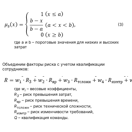
(3)
где a и b – пороговые значения для низких и высоких
затрат
Объединим факторы риска с учетом квалификации
сотрудников:
где
w
– весовые коэффициенты,
i
R
– риск превышения затрат,
3
R
– риск превышения времени,
вр
R
– риск технической сложности,
тсложн
R
– риск изменчивости требований,
измтр
Q
– квалификация команды.