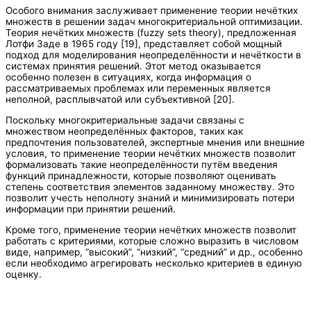
Особого внимания заслуживает применение теории нечётких
множеств в решении задач многокритериальной оптимизации.
Теория нечётких множеств (fuzzy sets theory), предложенная
Лотфи Заде в 1965 году [19], представляет собой мощный
подход для моделирования неопределённости и нечёткости в
системах принятия решений. Этот метод оказывается
особенно полезен в ситуациях, когда информация о
рассматриваемых проблемах или переменных является
неполной, расплывчатой или субъективной [20].
Поскольку многокритериальные задачи связаны с
множеством неопределённых факторов, таких как
предпочтения пользователей, экспертные мнения или внешние
условия, то применение теории нечётких множеств позволит
формализовать такие неопределённости путём введения
функций принадлежности, которые позволяют оценивать
степень соответствия элементов заданному множеству. Это
позволит учесть неполноту знаний и минимизировать потери
информации при принятии решений.
Кроме того, применение теории нечётких множеств позволит
работать с критериями, которые сложно выразить в числовом
виде, например, “высокий”, “низкий”, “средний” и др., особенно
если необходимо агрегировать несколько критериев в единую
оценку.