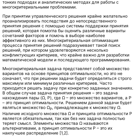
тонких подходах и аналитических методах для работы с
многокритериальными проблемами.
При принятии управленческого решения крайне желательно
проанализировать последствия до непосредственного
принятия решения с помощью системы поддержки принятия
решений, которая помогла бы оценить различные варианты
сочетаний факторов и помочь в выборе наиболее
эффективного из них. Многокритериальная оптимизация
процесса принятия решений подразумевает такой поиск
решений, при котором удовлетворяются несколько
конфликтующих критериев, что крайне важно для разработки
математической модели и последующего программирования.
Многокритериальная задача представляет собой множество
вариантов на основе принципов оптимальности, но это не
означает, что при решении задачи будет определяться строго
максимум или минимум различных критериев. Часто
приходится решать задачу при конкретно заданных значениях.
В общем случае задача принятия решения – это задача
нахождения пары (Ω, P), где Ω – это множество вариантов, а Р
– это принцип оптимальности. Решением данной задачи будет
являться множество Ω
, принадлежащее к множеству Ω.
Р
Наличие исходного множества Ω и принципа оптимальности Р
является обязательным, так как без них задача полностью
теряет смысл. Элементы множества Ω называются
альтернативами, а принцип оптимальности Р – это их
наилучшее распределение [1,2].