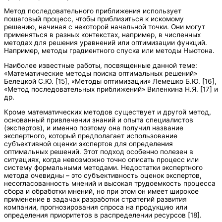
Метод последовательного приближения использует
пошаговый процесс, чтобы приблизиться к искомому
решению, начиная с некоторой начальной точки. Они могут
применяться в разных контекстах, например, в численных
методах для решения уравнений или оптимизации функций.
Например, методы градиентного спуска или методы Ньютона.
Наиболее известные работы, посвященные данной теме:
«Математические методы поиска оптимальных решений»
Белецкой С.Ю. [15], «Методы оптимизации» Лемешко Б.Ю. [16],
«Метод последовательных приближений» Виленкина Н.Я. [17] и
др.
Кроме математических методов существует и другой метод,
основанный привлечении знаний и опыта специалистов
(экспертов), и именно поэтому она получил название
экспертного, который предполагает использование
субъективной оценки экспертов для определения
оптимальных решений. Этот подход особенно полезен в
ситуациях, когда невозможно точно описать процесс или
систему формальными методами. Недостатки экспертного
метода очевидны – это субъективность оценок экспертов,
несогласованность мнений и высокая трудоемкость процесса
сбора и обработки мнений, но при этом он имеет широкое
применение в задачах разработки стратегий развития
компании, прогнозирования спроса на продукцию или
определения приоритетов в распределении ресурсов [18].