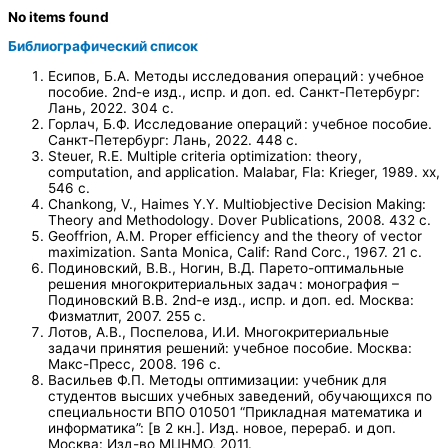
No items found
Библиографический список
Есипов, Б.А. Методы исследования операций : учебное
пособие. 2nd-е изд., испр. и доп. ed. Санкт-Петербург:
Лань, 2022. 304 с.
Горлач, Б.Ф. Исследование операций : учебное пособие.
Санкт-Петербург: Лань, 2022. 448 с.
Steuer, R.E. Multiple criteria optimization: theory,
computation, and application. Malabar, Fla: Krieger, 1989. xx,
546 с.
Chankong, V., Haimes Y.Y. Multiobjective Decision Making:
Theory and Methodology. Dover Publications, 2008. 432 с.
Geoffrion, A.M. Proper efficiency and the theory of vector
maximization. Santa Monica, Calif: Rand Corс., 1967. 21 с.
Подиновский, В.В., Ногин, В.Д. Парето-оптимальные
решения многокритериальных задач : монография –
Подиновский В.В. 2nd-е изд., испр. и доп. ed. Москва:
Физматлит, 2007. 255 с.
Лотов, А.В., Поспелова, И.И. Многокритериальные
задачи принятия решений: учебное пособие. Москва:
Макс-Пресс, 2008. 196 с.
Васильев Ф.П. Методы оптимизации: учебник для
студентов высших учебных заведений, обучающихся по
специальности ВПО 010501 “Прикладная математика и
информатика”: [в 2 кн.]. Изд. новое, перераб. и доп.
Москва: Изд-во МЦНМО, 2011.