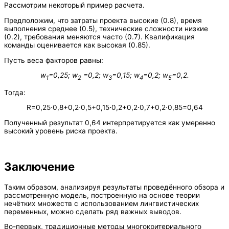
Рассмотрим некоторый пример расчета.
Предположим, что затраты проекта высокие (0.8), время
выполнения среднее (0.5), технические сложности низкие
(0.2), требования меняются часто (0.7). Квалификация
команды оценивается как высокая (0.85).
Пусть веса факторов равны:
w
=0,25; w
=0,2; w
=0,15; w
=0,2; w
=0,2.
1
2
3
4
5
Тогда:
R=0,25⋅0,8+0,2⋅0,5+0,15⋅0,2+0,2⋅0,7+0,2⋅0,85=0,64
Полученный результат 0,64 интерпретируется как умеренно
высокий уровень риска проекта.
Заключение
Таким образом, анализируя результаты проведённого обзора и
рассмотренную модель, построенную на основе теории
нечётких множеств с использованием лингвистических
переменных, можно сделать ряд важных выводов.
Во-первых, традиционные методы многокритериального