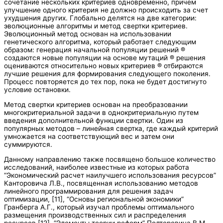
сочетание нескольких критериев одновременно, причем
улучшение одного критерия не должно происходить за счет
ухудшения других. Глобально делятся на две категории:
эволюционные алгоритмы и метод свертки критериев.
Эволюционный метод основан на использовании
генетического алгоритма, который работает следующим
образом: генерация начальной популяции решений ®
создаются новые популяции на основе мутаций ® решения
оцениваются относительно новых критериев ® отбираются
лучшие решения для формирования следующего поколения.
Процесс повторяется до тех пор, пока не будет достигнуто
условие остановки.
Метод свертки критериев основан на преобразовании
многокритериальной задачи в однокритериальную путем
введения дополнительной функции свертки. Один из
популярных методов – линейная свертка, где каждый критерий
умножается на соответствующий вес и затем они
суммируются.
Данному направлению также посвящено большое количество
исследований, наиболее известные из которых работа
“Экономический расчет наилучшего использования ресурсов”
Канторовича Л.В., посвященная использованию методов
линейного программирования для решения задач
оптимизации, [11], “Основы региональной экономики”
Гранберга А.Г., который изучал проблемы оптимального
размещения производственных сил и распределения
ресурсов [12], “Элементы теории реформ” Полтеровича В.М.