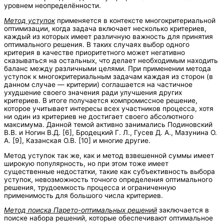
уровнем неопределённости.
Метод уступок
применяется в контексте многокритериальной
оптимизации, когда задача включает несколько критериев,
каждый из которых имеет различную важность для принятия
оптимального решения. В таких случаях выбор одного
критерия в качестве приоритетного может негативно
сказываться на остальных, что делает необходимым находить
баланс между различными целями. При применении метода
уступок к многокритериальным задачам каждая из сторон (в
данном случае — критерии) соглашается на частичное
ухудшение своего значения ради улучшения других
критериев. В итоге получается компромиссное решение,
которое учитывает интересы всех участников процесса, хотя
ни один из критериев не достигает своего абсолютного
максимума. Данной темой активно занимались Подиновский
В.В. и Ногин В.Д. [6], Бродецкий Г. Л., Гусев Д. А., Мазунина О.
А. [9], Казанская О.В. [10] и многие другие.
Метод уступок так же, как и метод взвешенной суммы имеет
широкую популярность, но при этом тоже имеет
существенные недостатки, такие как субъективность выбора
уступок, невозможность точного определения оптимального
решения, трудоемкость процесса и ограниченную
применимость для большого числа критериев.
Метод поиска Парето-оптимальных решений
заключается в
поиске набора решений, которые обеспечивают оптимальное