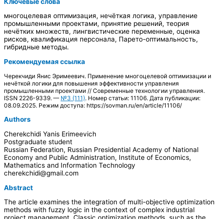
Ключевые слова
многоцелевая оптимизация, нечёткая логика, управление
промышленными проектами, принятие решений, теория
нечётких множеств, лингвистические переменные, оценка
рисков, квалификация персонала, Парето-оптимальность,
гибридные методы.
Рекомендуемая ссылка
Черекчиди Янис Эримеевич. Применение многоцелевой оптимизации и
нечёткой логики для повышения эффективности управления
промышленными проектами // Современные технологии управления.
ISSN 2226-9339. —
№3 (111)
. Номер статьи: 11106. Дата публикации:
08.09.2025. Режим доступа: https://sovman.ru/en/article/11106/
Authors
Cherekchidi Yanis Erimeevich
Postgraduate student
Russian Federation, Russian Presidential Academy of National
Economy and Public Administration, Institute of Economics,
Mathematics and Information Technology
cherekchidi@gmail.com
Abstract
The article examines the integration of multi-objective optimization
methods with fuzzy logic in the context of complex industrial
project management. Classic optimization methods, such as the