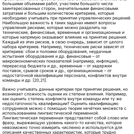
большими объемами работ, участием большого числа
заинтересованных сторон, значительными финансовыми
затратами и большим количеством критериев, которые
необходимо учитывать при принятии управленческих решений.
Наибольшую важность в таких задачах имеют вопросы
управления рисками, которые можно разделить на:
технические, финансовые, временные и организационные и
которые напрямую оказывают влияние на принятие решения.
Каждый из этих рисков, в свою очередь, зависит от целого
набора критериев. Например, технические риски зависят от
критериев: сбои и поломки оборудования, неудачные
испытания оборудования и др. финансовые – от
макроэкономических показателей (например, инфляции),
перерасход бюджета и др., временные – от задержки
поставок, срывов сроков и др., организационные – от
недостаточной квалификации персонала, конфликтов внутри
команды и др. [20,21].
Важно учитывать данные критерии при принятии решения, но
возникает сложность оценки их степени влияния. Например,
как оценить степень конфликта внутри команды или ту же
недостаточность квалификации? Оценить квалификацию
сотрудников можно с помощью теории нечётких множеств с
использованием лингвистической переменной.
Лингвистическая переменная представляет собой слово или
фразу, выражающую уровень какого-то качества, которое
невозможно точно измерить численно и используется для
описания качественных характеристик, которые трудно