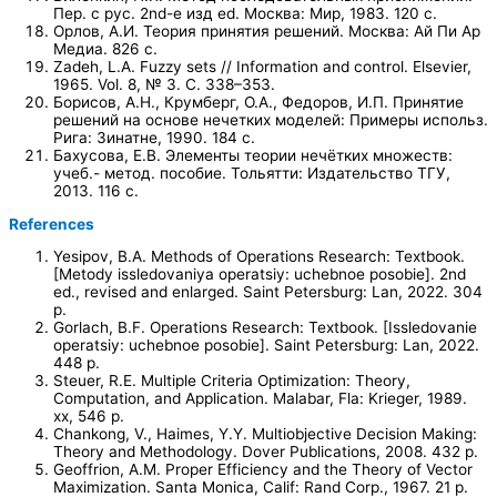
Пер. с рус. 2nd-е изд ed. Москва: Мир, 1983. 120 с.
Орлов, А.И. Теория принятия решений. Москва: Ай Пи Ар
Медиа. 826 с.
Zadeh, L.A. Fuzzy sets // Information and control. Elsevier,
1965. Vol. 8, № 3. С. 338–353.
Борисов, А.Н., Крумберг, О.А., Федоров, И.П. Принятие
решений на основе нечетких моделей: Примеры использ.
Рига: Зинатне, 1990. 184 с.
Бахусова, Е.В. Элементы теории нечётких множеств:
учеб.- метод. пособие. Тольятти: Издательство ТГУ,
2013. 116 с.
References
Yesipov, B.A. Methods of Operations Research: Textbook.
[Metody issledovaniya operatsiy: uchebnoe posobie]. 2nd
ed., revised and enlarged. Saint Petersburg: Lan, 2022. 304
p.
Gorlach, B.F. Operations Research: Textbook. [Issledovanie
operatsiy: uchebnoe posobie]. Saint Petersburg: Lan, 2022.
448 p.
Steuer, R.E. Multiple Criteria Optimization: Theory,
Computation, and Application. Malabar, Fla: Krieger, 1989.
xx, 546 p.
Chankong, V., Haimes, Y.Y. Multiobjective Decision Making:
Theory and Methodology. Dover Publications, 2008. 432 p.
Geoffrion, A.M. Proper Efficiency and the Theory of Vector
Maximization. Santa Monica, Calif: Rand Corp., 1967. 21 p.