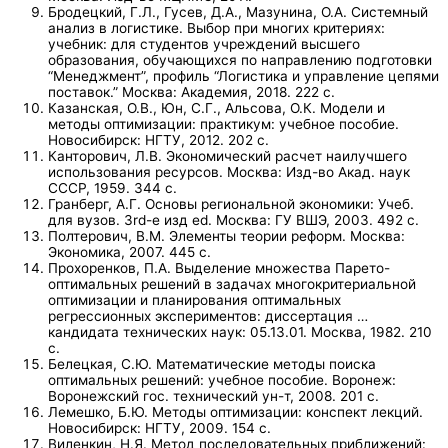
Бродецкий, Г.Л., Гусев, Д.А., Мазунина, О.А. Системный
анализ в логистике. Выбор при многих критериях:
учебник: для студентов учреждений высшего
образования, обучающихся по направлению подготовки
“Менеджмент”, профиль “Логистика и управление цепями
поставок.” Москва: Академия, 2018. 222 с.
Казанская, О.В., Юн, С.Г., Альсова, О.К. Модели и
методы оптимизации: практикум: учебное пособие.
Новосибирск: НГТУ, 2012. 202 с.
Канторович, Л.В. Экономический расчет наилучшего
использования ресурсов. Москва: Изд-во Акад. наук
СССР, 1959. 344 с.
Гранберг, А.Г. Основы региональной экономики: Учеб.
для вузов. 3rd-е изд ed. Москва: ГУ ВШЭ, 2003. 492 с.
Полтерович, В.М. Элементы теории реформ. Москва:
Экономика, 2007. 445 с.
Прохоренков, П.А. Выделение множества Парето-
оптимальных решений в задачах многокритериальной
оптимизации и планирования оптимальных
регрессионных экспериментов: диссертация …
кандидата технических наук: 05.13.01. Москва, 1982. 210
с.
Белецкая, С.Ю. Математические методы поиска
оптимальных решений: учебное пособие. Воронеж:
Воронежский гос. технический ун-т, 2008. 201 с.
Лемешко, Б.Ю. Методы оптимизации: конспект лекций.
Новосибирск: НГТУ, 2009. 154 с.
Виленкин, Н.Я. Метод последовательных приближений: