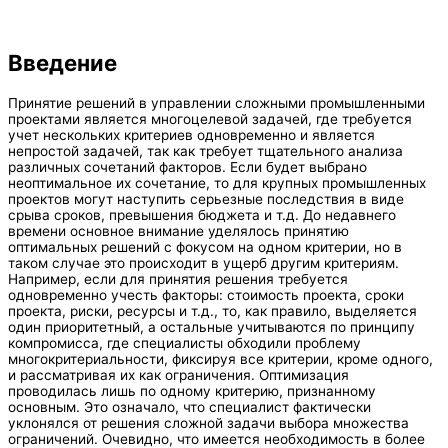
Введение
Принятие решений в управлении сложными промышленными
проектами является многоцелевой задачей, где требуется
учет нескольких критериев одновременно и является
непростой задачей, так как требует тщательного анализа
различных сочетаний факторов. Если будет выбрано
неоптимальное их сочетание, то для крупных промышленных
проектов могут наступить серьезные последствия в виде
срыва сроков, превышения бюджета и т.д. До недавнего
времени основное внимание уделялось принятию
оптимальных решений с фокусом на одном критерии, но в
таком случае это происходит в ущерб другим критериям.
Например, если для принятия решения требуется
одновременно учесть факторы: стоимость проекта, сроки
проекта, риски, ресурсы и т.д., то, как правило, выделяется
один приоритетный, а остальные учитываются по принципу
компромисса, где специалисты обходили проблему
многокритериальности, фиксируя все критерии, кроме одного,
и рассматривая их как ограничения. Оптимизация
проводилась лишь по одному критерию, признанному
основным. Это означало, что специалист фактически
уклонялся от решения сложной задачи выбора множества
ограничений. Очевидно, что имеется необходимость в более