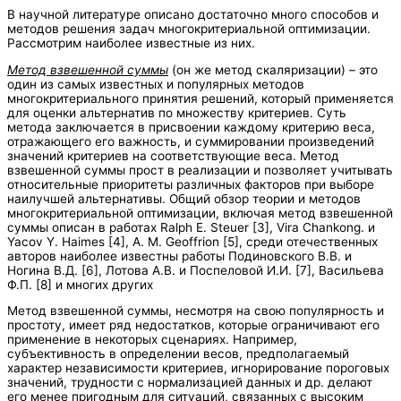
В научной литературе описано достаточно много способов и
методов решения задач многокритериальной оптимизации.
Рассмотрим наиболее известные из них.
Метод взвешенной суммы
(он же метод скаляризации) – это
один из самых известных и популярных методов
многокритериального принятия решений, который применяется
для оценки альтернатив по множеству критериев. Суть
метода заключается в присвоении каждому критерию веса,
отражающего его важность, и суммировании произведений
значений критериев на соответствующие веса. Метод
взвешенной суммы прост в реализации и позволяет учитывать
относительные приоритеты различных факторов при выборе
наилучшей альтернативы. Общий обзор теории и методов
многокритериальной оптимизации, включая метод взвешенной
суммы описан в работах Ralph E. Steuer [3], Vira Chankong. и
Yacov Y. Haimes [4], A. M. Geoffrion [5], среди отечественных
авторов наиболее известны работы Подиновского В.В. и
Ногина В.Д. [6], Лотова А.В. и Поспеловой И.И. [7], Васильева
Ф.П. [8] и многих других
Метод взвешенной суммы, несмотря на свою популярность и
простоту, имеет ряд недостатков, которые ограничивают его
применение в некоторых сценариях. Например,
субъективность в определении весов, предполагаемый
характер независимости критериев, игнорирование пороговых
значений, трудности с нормализацией данных и др. делают
его менее пригодным для ситуаций, связанных с высоким