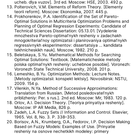
ucheb. dlya vuzov]. 3rd ed. Moscow: HSE, 2003. 492 p.
Polterovich, V.M. Elements of Reform Theory. [Elementy
teorii reform]. Moscow: Ekonomika, 2007. 445 p.
Prokhorenkov, P.A. Identification of the Set of Pareto-
Optimal Solutions in Multicriteria Optimization Problems and
Planning of Optimal Regression Experiments: Candidate of
Technical Sciences Dissertation: 05.13.01. [Vydelenie
mnozhestva Pareto-optimal’nykh resheniy v zadachakh
mnogokriterial’noy optimizatsii i planirovaniya optimal’nykh
regressivnykh eksperimentov: dissertatsiya … kandidata
tekhnicheskikh nauk]. Moscow, 1982. 210 p.
Beletskaya, S.Yu. Mathematical Methods for Searching
Optimal Solutions: Textbook. [Matematicheskie metody
poiska optimal’nykh resheniy: uchebnoe posobie]. Voronezh:
Voronezh State Technical University, 2008. 201 p.
Lemeshko, B.Yu. Optimization Methods: Lecture Notes.
[Metody optimizatsii: konspekt lektsiy]. Novosibirsk: NSTU,
2009. 154 p.
Vilenkin, N.Ya. Method of Successive Approximations:
Translation from Russian. [Metod posledovatel’nykh
priblizheniy: Per. s rus.]. 2nd ed. Moscow: Mir, 1983. 120 p.
Orlov, A.I. Decision Theory. [Teoriya prinyatiya resheniy].
Moscow: IP AR Media, 826 p.
Zadeh, L.A. Fuzzy Sets // Information and Control. Elsevier,
1965. Vol. 8, No. 3. P. 338–353.
Borisov, A.N., Krumberg, O.A., Fedorov, I.P. Decision Making
Based on Fuzzy Models: Examples of Use. [Prinyatie
resheniy na osnove nechetkikh modeley: primery