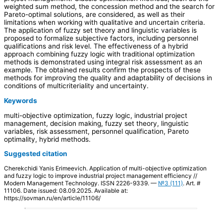
weighted sum method, the concession method and the search for
Pareto-optimal solutions, are considered, as well as their
limitations when working with qualitative and uncertain criteria.
The application of fuzzy set theory and linguistic variables is
proposed to formalize subjective factors, including personnel
qualifications and risk level. The effectiveness of a hybrid
approach combining fuzzy logic with traditional optimization
methods is demonstrated using integral risk assessment as an
example. The obtained results confirm the prospects of these
methods for improving the quality and adaptability of decisions in
conditions of multicriteriality and uncertainty.
Keywords
multi-objective optimization, fuzzy logic, industrial project
management, decision making, fuzzy set theory, linguistic
variables, risk assessment, personnel qualification, Pareto
optimality, hybrid methods.
Suggested citation
Cherekchidi Yanis Erimeevich. Application of multi-objective optimization
and fuzzy logic to improve industrial project management efficiency //
Modern Management Technology. ISSN 2226-9339. —
№3 (111)
. Art. #
11106. Date issued: 08.09.2025. Available at:
https://sovman.ru/en/article/11106/