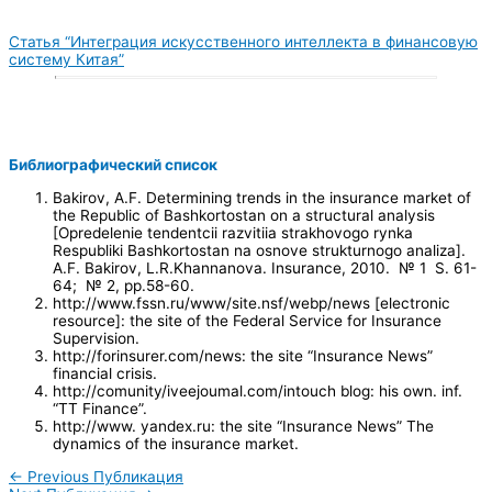
Статья “Интеграция искусственного интеллекта в финансовую
систему Китая”
Библиографический список
Bakirov, A.F. Determining trends in the insurance market of
the Republic of Bashkortostan on a structural analysis
[Opredelenie tendentcii razvitiia strakhovogo rynka
Respubliki Bashkortostan na osnove strukturnogo analiza].
A.F. Bakirov, L.R.Khannanova. Insurance, 2010. № 1 S. 61-
64; № 2, pp.58-60.
http://www.fssn.ru/www/site.nsf/webp/news [electronic
resource]: the site of the Federal Service for Insurance
Supervision.
http://forinsurer.com/news: the site “Insurance News”
financial crisis.
http://comunity/iveejoumal.com/intouch blog: his own. inf.
“TT Finance”.
http://www. yandex.ru: the site “Insurance News” The
dynamics of the insurance market.
←
Previous Публикация