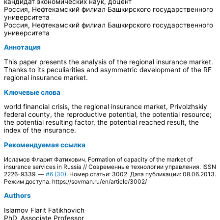
кандидат экономических наук, доцент
Россия, Нефтекамский филиал Башкирского государственного
университета
Россия, Нефтекамский филиал Башкирского государственного
университета
Аннотация
This paper presents the analysis of the regional insurance market.
Thanks to its peculiarities and asymmetric development of the RF
regional insurance market.
Ключевые слова
world financial crisis, the regional insurance market, Privolzhskiy
federal county, the reproductive potential, the potential resource;
the potential resulting factor, the potential reached result, the
index of the insurance.
Рекомендуемая ссылка
Исламов Фларит Фатихович. Formation of capacity of the market of
insurance services in Russia // Современные технологии управления. ISSN
2226-9339. —
#6 (30)
. Номер статьи: 3002. Дата публикации: 08.06.2013.
Режим доступа: https://sovman.ru/en/article/3002/
Authors
Islamov Flarit Fatikhovich
PhD, Associate Professor