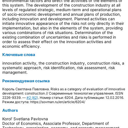
environmental factors and direct the activities of the elements of
this system. The development of the construction industry at all
levels of regulated strategic, medium-term and operational plans
of socio-economic development and annual plans of production,
including innovation and development. Planned activities can
initiate innovative appearance of the risks not only directly in their
implementation, but also in the elements of the system, providing
various combinations of risk situations. Determination of the
existing combination of uncertainties and risks is performed in
order to assess their effect on the innovation activities and
economic efficiency.
Ключевые слова
innovation activity, the construction industry, construction risks, a
systematic approach, risk identification, risk assessment, risk
management.
Рекомендуемая ссылка
Король Светлана Павловна. Risks as a category of evaluation of innovative
development: construction // Современные технологии управления. ISSN
2226-9339. —
#2 (62)
. Номер статьи: 6204. Дата публикации: 12.02.2016.
Режим доступа: https://sovman.ru/en/article/6204/
Authors
Korol' Svetlana Pavlovna
Doctor of Economics, Associate Professor, Department of
Technology, organization, economy, and property management