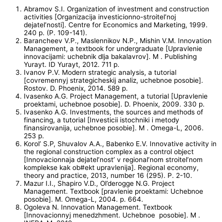
Abramov S.I. Organization of investment and construction
activities [Organizacija investicionno-stroitel’noj
dejatel’nosti]. Centre for Economics and Marketing, 1999.
240 p. (P. 109-141).
Barancheev V.P., Maslennikov N.P., Mishin V.M. Innovation
Management, a textbook for undergraduate [Upravlenie
innovacijami: uchebnik dlja bakalavrov]. M . Publishing
Yurayt. ID Yurayt, 2012. 711 p.
Ivanov P.V. Modern strategic analysis, a tutorial
[covremennyj strategicheskij analiz, uchebnoe posobie].
Rostov. D. Phoenix, 2014. 589 p.
Ivasenko A.G. Project Management, a tutorial [Upravlenie
proektami, uchebnoe posobie]. D. Phoenix, 2009. 330 p.
Ivasenko A.G. Investments, the sources and methods of
financing, a tutorial [Investicii istochniki i metody
finansirovanija, uchebnoe posobie]. M . Omega-L, 2006.
253 p.
Korol’ S.P, Shuvalov A.A., Babenko E.V. Innovative activity in
the regional construction complex as a control object
[Innovacionnaja dejatel’nost’ v regional’nom stroitel’nom
komplekse kak ob#ekt upravlenija]. Regional economy,
theory and practice, 2013, number 16 (295). P. 2-10.
Mazur I.I., Shapiro V.D., Ol’derogge N.G. Project
Management. Textbook [pravlenie proektami: Uchebnoe
posobie]. M. Omega-L, 2004. p. 664.
Ogoleva N. Innovation Management. Textbook
[Innovacionnyj menedzhment. Uchebnoe posobie]. M .