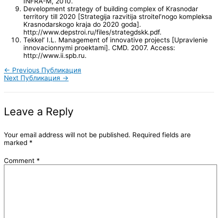
INFRA-M, 2010.
Development strategy of building complex of Krasnodar
territory till 2020 [Strategija razvitija stroitel’nogo kompleksa
Krasnodarskogo kraja do 2020 goda].
http://www.depstroi.ru/files/strategdskk.pdf.
Tekkel’ I.L. Management of innovative projects [Upravlenie
innovacionnymi proektami]. CMD. 2007. Access:
http://www.ii.spb.ru.
←
Previous Публикация
Next Публикация
→
Leave a Reply
Your email address will not be published.
Required fields are
marked
*
Comment
*