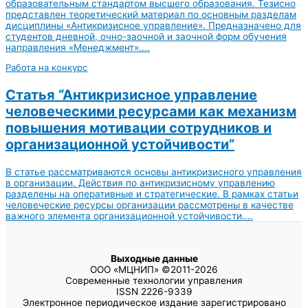
образовательным стандартом высшего образования. Тезисно
представлен теоретический материал по основным разделам
дисциплины «Антикризисное управление». Предназначено для
студентов дневной, очно-заочной и заочной форм обучения
направления «Менеджмент»....
Работа на конкурс
Статья “Антикризисное управление
человеческими ресурсами как механизм
повышения мотивации сотрудников и
организационной устойчивости”
В статье рассматриваются основы антикризисного управления
в организации. Действия по антикризисному управлению
разделены на оперативные и стратегические. В рамках статьи
человеческие ресурсы организации рассмотрены в качестве
важного элемента организационной устойчивости....
Выходные данные
ООО «МЦНИП» ©2011-2026
Современные технологии управления
ISSN 2226-9339
Электронное периодическое издание зарегистрировано