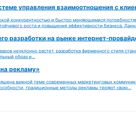
стеме управления взаимоотношения с клие
окой конкурентностью и быстро меняющимися потребностям
ойчивого роста и повышения эффективности бизнеса. Данная
его разработки на рынке интернет-провай
оваров неуклонно растет, разработка фирменного стиля ст
ьный образ и...
 на рекламу»
освящена важной теме современных маркетинговых коммуник
особности, традиционные методы рекламы теряют свою...