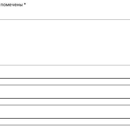
я помечены
*