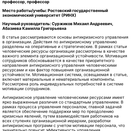
профессор, профессор
Место работы/учебы: Ростовский государственный
экономический университет (РИНХ)
Научный руководитель: Суржиков Михаил Андреевич,
Абазиева Камилла Григорьевна
В статье рассматриваются основы антикризисного управления
в организации. Действия по антикризисному управлению
разделены на оперативные и стратегические. В рамках статьи
человеческие ресурсы организации рассмотрены в качестве
важного элемента организационной устойчивости. Мотивация
сотрудников обосновывается в качестве приоритетного
направления антикризисного управления человеческими
ресурсами и как фактор повышения организационной
устойчивости. Мотивационная система, освещаемая в статье,
включает материальные и нематериальные компоненты.
Рассмотрена роль индивидуальных потребностей в системе
мотивации сотрудников.
Антикризисное управление человеческими ресурсами имеет
ярко выраженные различия со стандартным управлением. В
рамках процесса управления персоналом, главной задачей
является обеспечение поддержки мер по преодолению
кризисных явлений, путем взаимодействия работников на
всех ступенях организационной иерархии, разработки
антикризисных программ с учетом мотивации персонала, что
значительно повысит эффективность управления