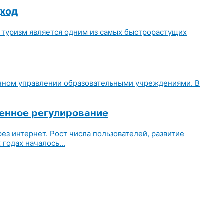
дход
 туризм является одним из самых быстрорастущих
менном управлении образовательными учреждениями. В
венное регулирование
з интернет. Рост числа пользователей, развитие
годах началось...