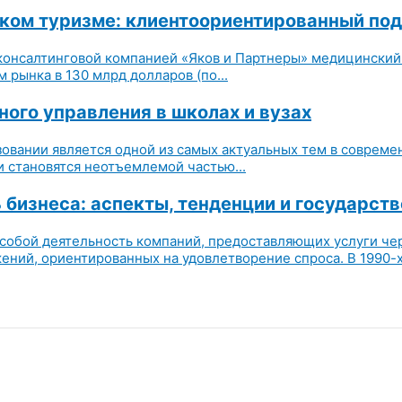
ком туризме: клиентоориентированный по
консалтинговой компанией «Яков и Партнеры» медицинский
рынка в 130 млрд долларов (по...
го управления в школах и вузах
разовании является одной из самых актуальных тем в совре
 становятся неотъемлемой частью...
бизнеса: аспекты, тенденции и государст
обой деятельность компаний, предоставляющих услуги чере
ий, ориентированных на удовлетворение спроса. В 1990-х 