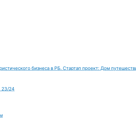
истического бизнеса в РБ. Стартап проект: Дом путешестви
 23/24
ом