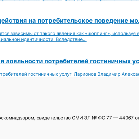
действия на потребительское поведение м
тся зависимы от такого явления как «шоппинг», используя е
иальной идентичности. Вследствие...
 лояльности потребителей гостиничных у
ребителей гостиничных услуг. Ларионов Владимир Алексан
скомнадзором, свидетельство СМИ ЭЛ № ФС 77 — 44067 от 0