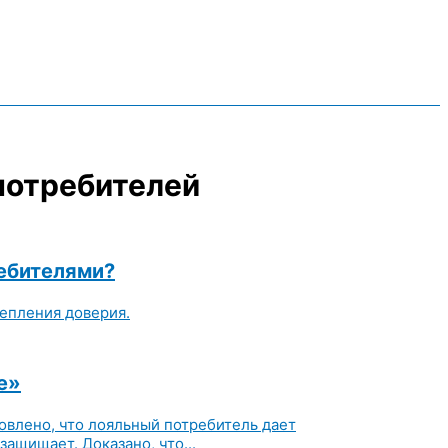
потребителей
ребителями?
епления доверия.
е»
овлено, что лояльный потребитель дает
ащищает. Доказано, что...