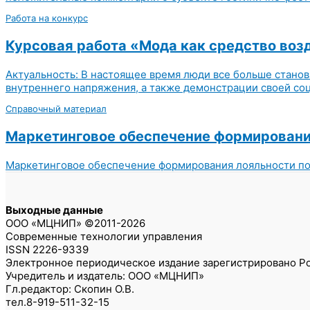
Работа на конкурс
Курсовая работа «Мода как средство воз
Актуальность: В настоящее время люди все больше становя
внутреннего напряжения, а также демонстрации своей соц
Справочный материал
Маркетинговое обеспечение формирования
Маркетинговое обеспечение формирования лояльности пот
Выходные данные
ООО «МЦНИП» ©2011-2026
Современные технологии управления
ISSN 2226-9339
Электронное периодическое издание зарегистрировано Ро
Учредитель и издатель: ООО «МЦНИП»
Гл.редактор: Скопин О.В.
тел.8-919-511-32-15