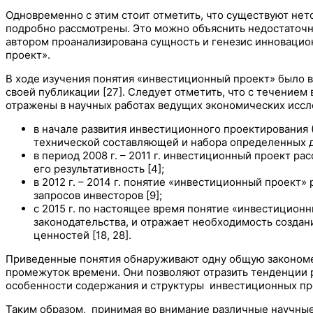
Одновременно с этим стоит отметить, что существуют нет
подробно рассмотрены. Это можно объяснить недостаточн
автором проанализирована сущность и генезис инноваци
проект».
В ходе изучения понятия «инвестиционный проект» было 
своей публикации [27]. Следует отметить, что с течение
отражены в научных работах ведущих экономических иссл
в начале развития инвестиционного проектирования (
технической составляющей и набора определенных де
в период 2008 г. – 2011 г. инвестиционный проект р
его результативность [4];
в 2012 г. – 2014 г. понятие «инвестиционный проект
запросов инвесторов [9];
с 2015 г. по настоящее время понятие «инвестицио
законодательства, и отражает необходимость созда
ценностей [18, 28].
Приведенные понятия обнаруживают одну общую закономе
промежуток времени. Они позволяют отразить тенденции 
особенности содержания и структуры инвестиционных пр
Таким образом, принимая во внимание различные научные