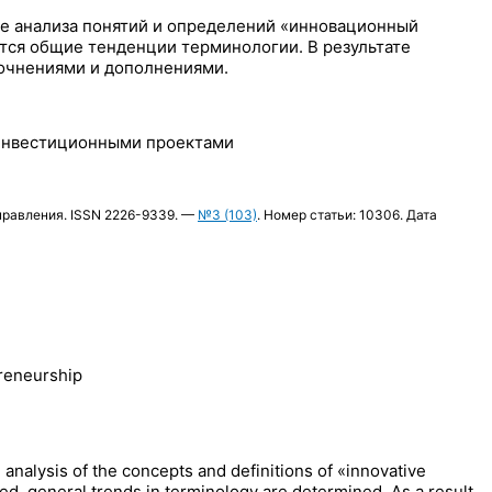
ве анализа понятий и определений «инновационный
тся общие тенденции терминологии. В результате
точнениями и дополнениями.
-инвестиционными проектами
правления. ISSN 2226-9339. —
№3 (103)
. Номер статьи: 10306. Дата
preneurship
 analysis of the concepts and definitions of «innovative
ed, general trends in terminology are determined. As a result