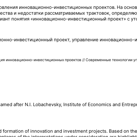
ановления инновационно-инвестиционных проектов. На осно
ства и недостатки рассматриваемых трактовок, определяю
риант понятия «инновационно-инвестиционный проект» с у
ционно-инвестиционный проект, управление инновационно
ия инновационно-инвестиционных проектов // Современные технологии у
amed after N.I. Lobachevsky, Institute of Economics and Entre
d formation of innovation and investment projects. Based on the
ntages of the interpretations under consideration are highlight