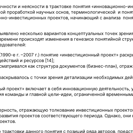
очности и неясности в трактовке понятия «инновационно-и
ой проработкой научных основ, терминологической и понят
онно-инвестиционных проектов, начинающий с анализа пон
выявлено несколько вариантов концептуальных точек зрени
м времени происходят изменения в генезисе понятийной ст
едователей:
1990-е г. –2007 г.) понятие «инвестиционный проект» раскр
йствий и ресурсов [14];
ассматривался как структура документов (бизнес-план), от
» раскрывалось с точки зрения детализации необходимых де
нный проект» включает в себя инновационную деятельность
ния команды и главной цели-идеи, ограниченной временны
рность, отражающую толкование инвестиционных проектов
развития проектов соответствующего периода. Однако, они
оектов.
 трактовки данного понятия с позиций ряда авторов, пре