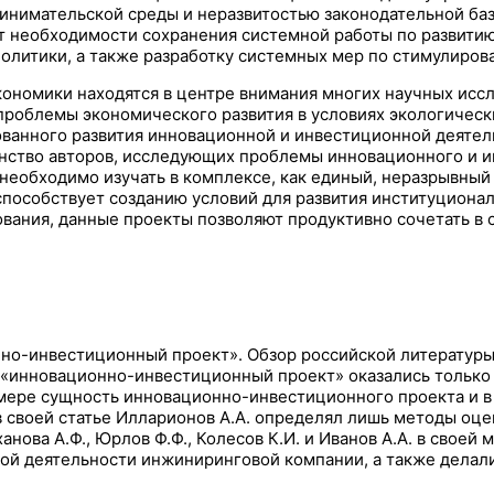
инимательской среды и неразвитостью законодательной баз
т необходимости сохранения системной работы по развитию
олитики, а также разработку системных мер по стимулиро
номики находятся в центре внимания многих научных иссле
 проблемы экономического развития в условиях экологическ
ованного развития инновационной и инвестиционной деят
инство авторов, исследующих проблемы инновационного и и
необходимо изучать в комплексе, как единый, неразрывный
пособствует созданию условий для развития институциона
вания, данные проекты позволяют продуктивно сочетать в 
-инвестиционный проект». Обзор российской литературы за
 «инновационно-инвестиционный проект» оказались только 
 мере сущность инновационно-инвестиционного проекта и в
в своей статье Илларионов А.А. определял лишь методы о
ханова А.Ф., Юрлов Ф.Ф., Колесов К.И. и Иванов А.А. в сво
ной деятельности инжиниринговой компании, а также делал