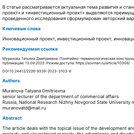
В статье рассматривается актуальная тема развития и ст
проект» и «инвестиционный проект» выделяются преимуще
проведенного исследования сформулирован авторский ва
Ключевые слова
Инновационный проект, инвестиционный проект, иннова
Рекомендуемая ссылка
Муранова Татьяна Дмитриевна. Понятийно-терминологическая конструкц
публикации: 13.09.2023. Режим доступа: https://sovman.ru/article/10306/
DOI 10.24412/2226-9339-2023-3103-6
Authors
Muranova Tatyana Dmitrievna
senior lecturer of the department of commercial affairs
Russia, National Research Nizhny Novgorod State University n
muranovatd@mail.ru
Abstract
The article deals with the topical issue of the development an
project» and «investment project», the advantages and disadva