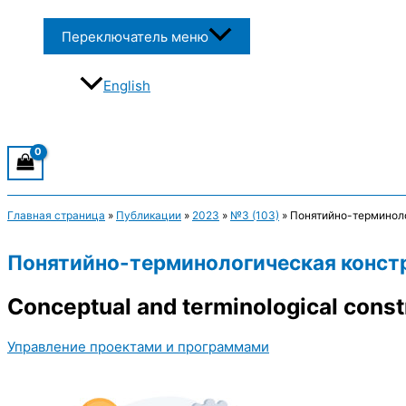
Переключатель меню
English
Главная страница
»
Публикации
»
2023
»
№3 (103)
»
Понятийно-терминол
Понятийно-терминологическая конст
Conceptual and terminological const
Управление проектами и программами