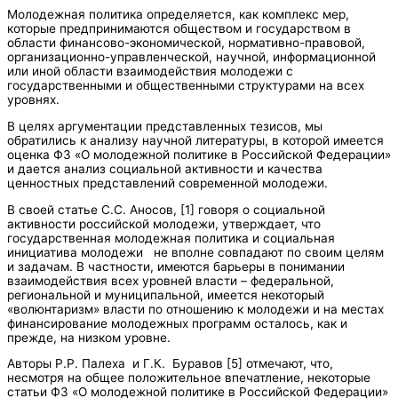
Молодежная политика определяется, как комплекс мер,
которые предпринимаются обществом и государством в
области финансово-экономической, нормативно-правовой,
организационно-управленческой, научной, информационной
или иной области взаимодействия молодежи с
государственными и общественными структурами на всех
уровнях.
В целях аргументации представленных тезисов, мы
обратились к анализу научной литературы, в которой имеется
оценка ФЗ «О молодежной политике в Российской Федерации»
и дается анализ социальной активности и качества
ценностных представлений современной молодежи.
В своей статье С.С. Аносов, [1] говоря о социальной
активности российской молодежи, утверждает, что
государственная молодежная политика и социальная
инициатива молодежи не вполне совпадают по своим целям
и задачам. В частности, имеются барьеры в понимании
взаимодействия всех уровней власти – федеральной,
региональной и муниципальной, имеется некоторый
«волюнтаризм» власти по отношению к молодежи и на местах
финансирование молодежных программ осталось, как и
прежде, на низком уровне.
Авторы Р.Р. Палеха и Г.К. Буравов [5] отмечают, что,
несмотря на общее положительное впечатление, некоторые
статьи ФЗ «О молодежной политике в Российской Федерации»