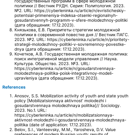
государственных программ в сфере молодежной
политики // Вестник РУДН. Серия: Политология. 2023.
№2. URL: https://cyberleninka.ru/article/n/evristicheskiy-
potentsial-primeneniya-indeksa-otsenki-regionalnyh-
gosudarstvennyh-programm-v-sfere-molodezhnoy-politiki
(дата обращения: 17.12.2023).
Князькова, Е.В. Приоритеты стратегии молодежной
политики в современной повестке дня // Вестник ПАГС.
2023. №2. URL: https://cyberleninka.ru/article/n/prioritety-
strategii-molodezhnoy-politiki-v-sovremennoy-povestke-
dnya (дата обращения: 17.12.2023).
Кочетков, А.В. Государственная молодежная политика:
поиск интегративной модели управления // Наука.
Культура. Общество. 2023. №3. URL:
https://cyberleninka.ru/article/n/gosudarstvennaya-
molodezhnaya-politika-poisk-integrativnoy-modeli-
upravleniya (дата обращения: 17.12.2023).
References
Anosov, S.S. Mobilization activity of youth and state youth
policy [Mobilizatsionnaya aktivnost’ molodezhi i
gosudarstvennaya molodezhnaya politika]// Sociology.
2023. No.1. URL:
https://cyberleninka.ru/article/n/mobilizatsionnaya-
aktivnost-molodezhi-i-gosudarstvennaya-molodezhnaya-
politika (date of application: 17.12.2023).
Belov, S.I., Vanteevsky, M.M., Yarosheva, D.V. Value
preferences of modern Russian youth: results of