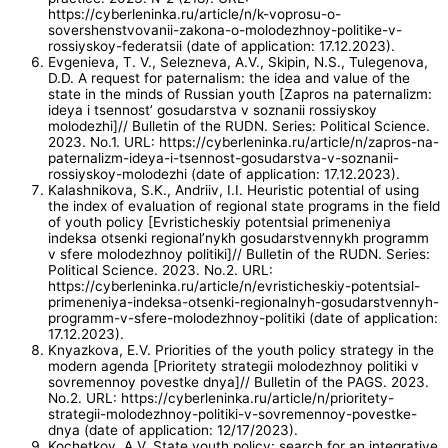
https://cyberleninka.ru/article/n/k-voprosu-o-
sovershenstvovanii-zakona-o-molodezhnoy-politike-v-
rossiyskoy-federatsii (date of application: 17.12.2023).
Evgenieva, T. V., Selezneva, A.V., Skipin, N.S., Tulegenova,
D.D. A request for paternalism: the idea and value of the
state in the minds of Russian youth [Zapros na paternalizm:
ideya i tsennost’ gosudarstva v soznanii rossiyskoy
molodezhi]// Bulletin of the RUDN. Series: Political Science.
2023. No.1. URL: https://cyberleninka.ru/article/n/zapros-na-
paternalizm-ideya-i-tsennost-gosudarstva-v-soznanii-
rossiyskoy-molodezhi (date of application: 17.12.2023).
Kalashnikova, S.K., Andriiv, I.I. Heuristic potential of using
the index of evaluation of regional state programs in the field
of youth policy [Evristicheskiy potentsial primeneniya
indeksa otsenki regional’nykh gosudarstvennykh programm
v sfere molodezhnoy politiki]// Bulletin of the RUDN. Series:
Political Science. 2023. No.2. URL:
https://cyberleninka.ru/article/n/evristicheskiy-potentsial-
primeneniya-indeksa-otsenki-regionalnyh-gosudarstvennyh-
programm-v-sfere-molodezhnoy-politiki (date of application:
17.12.2023).
Knyazkova, E.V. Priorities of the youth policy strategy in the
modern agenda [Prioritety strategii molodezhnoy politiki v
sovremennoy povestke dnya]// Bulletin of the PAGS. 2023.
No.2. URL: https://cyberleninka.ru/article/n/prioritety-
strategii-molodezhnoy-politiki-v-sovremennoy-povestke-
dnya (date of application: 12/17/2023).
Kochetkov, A.V. State youth policy: search for an integrative