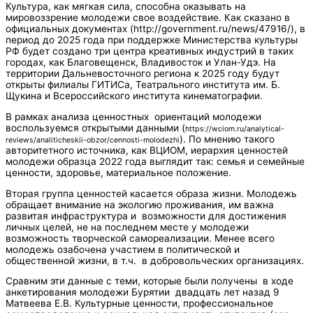
Культура, как мягкая сила, способна оказывать на
мировоззрение молодежи свое воздействие. Как сказано в
официальных документах (http://government.ru/news/47916/), в
период до 2025 года при поддержке Министерства культуры
РФ будет создано три центра креативных индустрий в таких
городах, как Благовещенск, Владивосток и Улан-Удэ. На
территории Дальневосточного региона к 2025 году будут
открыты филиалы ГИТИСа, Театрального института им. Б.
Щукина и Всероссийского института кинематографии.
В рамках анализа ценностных ориентаций молодежи
воспользуемся открытыми данными (
https://wciom.ru/analytical-
). По мнению такого
reviews/analiticheskii-obzor/cennosti-molodezhi
авторитетного источника, как ВЦИОМ, иерархия ценностей
молодежи образца 2022 года выглядит так: семья и семейные
ценности, здоровье, материальное положение.
Вторая группа ценностей касается образа жизни. Молодежь
обращает внимание на экологию проживания, им важна
развитая инфраструктура и возможности для достижения
личных целей, не на последнем месте у молодежи
возможность творческой самореализации. Менее всего
молодежь озабочена участием в политической и
общественной жизни, в т.ч. в добровольческих организациях.
Сравним эти данные с теми, которые были получены в ходе
анкетирования молодежи Бурятии двадцать лет назад 9
Матвеева Е.В. Культурные ценности, профессиональное