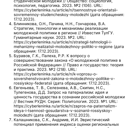
студенческой молодежи // Общество: социология,
психология, педагогика. 2023. №2 (106). URL:
https://cyberleninka.ru/article/n/tsennostnye-orientatsii-
sovremennoy-studencheskoy-molodezhi (дата обращения:
17.12.2023).
Блинникова, О.Н., Пачина, Н.Н., Гончарова, В.А.
Стратегии, технологии и механизмы реализации
молодежной политики в регионе // Известия ТулГУ.
Гуманитарные науки. 2023. №2. URL:
https://cyberleninka.ru/article/n/strategii-tehnologii-i-
mehanizmy-realizatsii-molodezhnoy-politiki-v-regione (дата
обращения: 17.12.2023).
Буравов, Г.К., Палеха, Р.Р. К вопросу о
совершенствовании закона «О молодежной политике в
Российской Федерации» // Право и государство: теория
и практика. 2023. №2 (218). URL:
https://cyberleninka.ru/article/n/k-voprosu-o-
sovershenstvovanii-zakona-o-molodezhnoy-politike-v-
rossiyskoy-federatsii (дата обращения: 17.12.2023).
Евгеньева, Т. В., Селезнева, А.В., Скипин, Н.С.,
Тулегенова, Д.Д. Запрос на патернализм: идея и
ценность государства в сознании российской молодежи
// Вестник РУДН. Серия: Политология. 2023. №1. URL:
https://cyberleninka.ru/article/n/zapros-na-paternalizm-
ideya-i-tsennost-gosudarstva-v-soznanii-rossiyskoy-
molodezhi (дата обращения: 17.12.2023).
Калашникова, С.К., Андриив, И.И. Эвристический
потенциал применения индекса оценки региональных