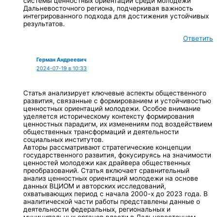
системы ценностных ориентаций среди молодежи
Дальневосточного региона, подчеркивая важность
интегрированного подхода для достижения устойчивых
результатов.
Ответить
Герман Андреевич
2024-07-19 в 10:33
Статья анализирует ключевые аспекты общественного
развития, связанные с формированием и устойчивостью
ценностных ориентаций молодежи. Особое внимание
уделяется историческому контексту формирования
ценностных парадигм, их изменениям под воздействием
общественных трансформаций и деятельности
социальных институтов.
Авторы рассматривают стратегические концепции
государственного развития, фокусируясь на значимости
ценностей молодежи как драйвера общественных
преобразований. Статья включает сравнительный
анализ ценностных ориентаций молодежи на основе
данных ВЦИОМ и авторских исследований,
охватывающих период с начала 2000-х до 2023 года. В
аналитической части работы представлены данные о
деятельности федеральных, региональных и
муниципальных органов власти в Дальневосточном