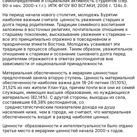
самоопределение и социальная активность студентов (сер.
90-х нач. 2000-х г.г.). ИПК ФГОУ ВО ВСГАКИ, 2006 г. 124с.0.
На период начала нового столетия, молодежь Бурятии
наиболее важным считала ценность уважения старших и
долга перед родителями. Традиции семейного воспитания
заложены в восточных религиях, почтительное отношение к
старшему поколению, высказывание уважения к старикам —
все это принципиально отражено в повседневном и
праздничном этикете Востока. Молодежь усваивает эти
традиции в процессе общения. Таким образом, уважительное
отношение к старикам и осознание сыновнего долга перед
родителями отражаются в ответах респондентов вне
зависимости от национальной принадлежности.
Материальная обеспеченность в иерархии ценностных
предпочтений заняла вторую ступень. Ценность материальной
обеспеченности наиболее важна для 18-24-летних (51,10%),
31,52% из них жители Улан-Удэ, причем почти все они из семей
служащих, имеющих высшее образование, но нуждающихся
материально (82,14%). С другой стороны, выходцы из села,
составившие 68,38% респондентов, со
среднестатистическим показателем дохода на душу
населения ниже, чем в городе, не считают, что материальная
обеспеченность входит в разряд наиболее ценных.
Ценности образованности и интеллектуальности было отдано
третье место в иерархии ценностей начала 2000-х годов.