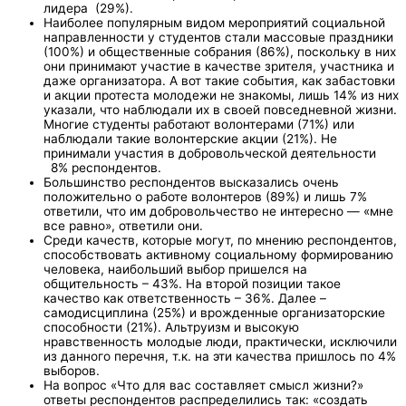
лидера (29%).
Наиболее популярным видом мероприятий социальной
направленности у студентов стали массовые праздники
(100%) и общественные собрания (86%), поскольку в них
они принимают участие в качестве зрителя, участника и
даже организатора. А вот такие события, как забастовки
и акции протеста молодежи не знакомы, лишь 14% из них
указали, что наблюдали их в своей повседневной жизни.
Многие студенты работают волонтерами (71%) или
наблюдали такие волонтерские акции (21%). Не
принимали участия в добровольческой деятельности
8% респондентов.
Большинство респондентов высказались очень
положительно о работе волонтеров (89%) и лишь 7%
ответили, что им добровольчество не интересно — «мне
все равно», ответили они.
Среди качеств, которые могут, по мнению респондентов,
способствовать активному социальному формированию
человека, наибольший выбор пришелся на
общительность – 43%. На второй позиции такое
качество как ответственность – 36%. Далее –
самодисциплина (25%) и врожденные организаторские
способности (21%). Альтруизм и высокую
нравственность молодые люди, практически, исключили
из данного перечня, т.к. на эти качества пришлось по 4%
выборов.
На вопрос «Что для вас составляет смысл жизни?»
ответы респондентов распределились так: «создать