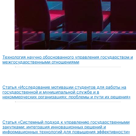
Технология научно обоснованного управления государством и
межгосударственными отношениями
Статья «Исследование мотивации студентов для работы на
государственной и муниципальной службе и в
некоммерческих организациях: проблемы и пути их решения»
Статья «Системный подход к управлению государственными
закупками: интеграция инновационных решений и
информационных технологий для повышения эффективности»