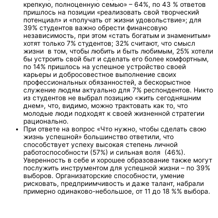
крепкую, полноценную семью» – 64%, по 43 % ответов
пришлось на позиции «реализовать свой творческий
потенциал» и «получать от жизни удовольствие»; для
39% студентов важно обрести финансовую
независимость, при этом «стать богатым и знаменитым»
хотят только 7% студентов; 32% считают, что смысл
жизни в том, чтобы любить и быть любимым, 25% хотели
бы устроить свой быт и сделать его более комфортным,
по 14% пришлось на успешное устройство своей
карьеры и добросовестное выполнение своих
профессиональных обязанностей, а бескорыстное
служение людям актуально для 7% респондентов. Никто
из студентов не выбрал позицию «жить сегодняшним
днем», что, видимо, можно трактовать как то, что
молодые люди подходят к своей жизненной стратегии
рационально.
При ответе на вопрос «Что нужно, чтобы сделать свою
жизнь успешной» большинство ответили, что
способствует успеху высокая степень личной
работоспособности (57%) и сильная воля (46%).
Уверенность в себе и хорошее образование также могут
послужить инструментом для успешной жизни – по 39%
выборов. Организаторские способности, умение
рисковать, предприимчивость и даже талант, набрали
примерно одинаково-небольшое, от 11 до 18 %% выбора.