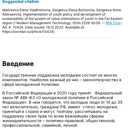
Suggested citation
Matveeva Elena Vladimirovna, Sergeeva Elena Borisovna, Sergeeva Anna
Alekseevna. Implementation of youth policy and development of
sustainability of the system of value orientations of youth in the Far Eastern
region // Modern Management Technology. ISSN 2226-9339. —
№4 (104)
.
Art. # 10424. Date issued: 19.12.2023. Available at:
https://sovman.ru/article/10424/
Введение
Государственная поддержка молодежи состоит из многих
компонентов. Наиболее важный из них – законотворчество в
сфере молодежной политики.
В Российской Федерации в 2020 году принят Федеральный
закон № 489-ФЗ «О молодежной политике в Российской
Федерации». В нем говорится, что молодые люди от 14 до 35
лет включительно, граждане РФ, имеют статус молодежи,
принятый в стране и могут, поэтому, рассчитывать на
поддержку своих прав по всем важнейшим сферам
жизнедеятельности – политико-правовой, общественной,
профессиональной, семейной, личной.