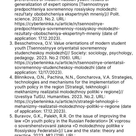
generalization of expert opinions [Tsennostnyye
predpochteniya sovremennoy rossiyskoy molodezhi:
rezul’taty obobshcheniya ekspertnykh mneniy]// Polit.
science. 2023. No.2. URL:
https://cyberleninka.ru/article/n/tsennostnye-
predpochteniya-sovremennoy-rossiyskoy-molodezhi-
rezultaty-obobscheniya-ekspertnyh-mneniy (date of
application: 17.12.2023).
Besschetnova, O.V. Value orientations of modern student
youth [Tsennostnyye oriyentatsii sovremennoy
studencheskoy molodezhi]// Society: sociology, psychology,
pedagogy. 2023. No.2 (106). URL:
https://cyberleninka.ru/article/n/tsennostnye-orientatsii-
sovremennoy-studencheskoy-molodezhi (date of
application: 12/17/2023).
Blinnikova, O.N., Pachina, N.N., Goncharova, V.A. Strategies,
technologies and mechanisms for the implementation of
youth policy in the region [Strategii, tekhnologii i
mekhanizmy realizatsii molodezhnoy politiki v regione]//
Izvestiya TulSU. Humanities. 2023. No.2. URL:
https://cyberleninka.ru/article/n/strategii-tehnologii-i-
mehanizmy-realizatsii-molodezhnoy-politiki-v-regione (date
of application: 17.12.2023).
Buravov, G.K., Palekh, R.R. On the issue of improving the
law «On youth policy in the Russian Federation» [K voprosu
o sovershenstvovanii zakona «O molodezhnoy politike v
Rossiyskoy Federatsii»]// Law and the state: theory and
practice. 2023. №2 (218). URL: