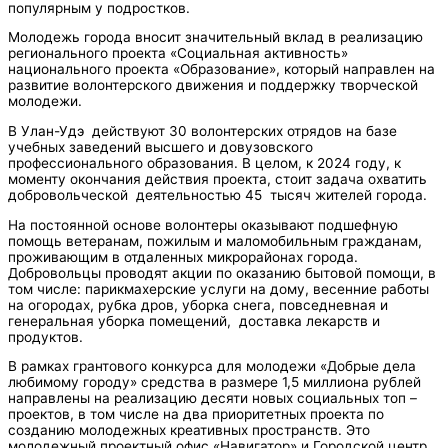
популярным у подростков.
Молодежь города вносит значительный вклад в реализацию
регионального проекта «Социальная активность»
национального проекта «Образование», который направлен на
развитие волонтерского движения и поддержку творческой
молодежи.
В Улан-Удэ действуют 30 волонтерских отрядов на базе
учебных заведений высшего и довузовского
профессионального образования. В целом, к 2024 году, к
моменту окончания действия проекта, стоит задача охватить
добровольческой деятельностью 45 тысяч жителей города.
На постоянной основе волонтеры оказывают подшефную
помощь ветеранам, пожилым и маломобильным гражданам,
проживающим в отдаленных микрорайонах города.
Добровольцы проводят акции по оказанию бытовой помощи, в
том числе: парикмахерские услуги на дому, весенние работы
на огородах, рубка дров, уборка снега, повседневная и
генеральная уборка помещений, доставка лекарств и
продуктов.
В рамках грантового конкурса для молодежи «Добрые дела
любимому городу» средства в размере 1,5 миллиона рублей
направлены на реализацию десяти новых социальных топ –
проектов, в том числе на два приоритетных проекта по
созданию молодежных креативных пространств. Это
молодежный проектный офис «Навигатор» и Городской центр