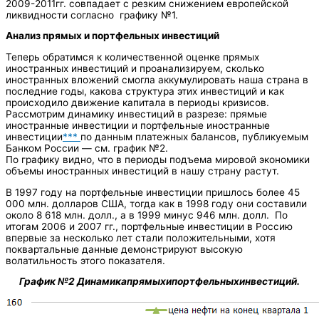
2009-2011гг. совпадает с резким снижением европейской
ликвидности согласно графику №1.
Анализ прямых и портфельных инвестиций
Теперь обратимся к количественной оценке прямых
иностранных инвестиций и проанализируем, сколько
иностранных вложений смогла аккумулировать наша страна в
последние годы, какова структура этих инвестиций и как
происходило движение капитала в периоды кризисов.
Рассмотрим динамику инвестиций в разрезе: прямые
иностранные инвестиции и портфельные иностранные
инвестиции
***
по данным платежных балансов, публикуемым
Банком России — см. график №2.
По графику видно, что в периоды подъема мировой экономики
объемы иностранных инвестиций в нашу страну растут.
В 1997 году на портфельные инвестиции пришлось более 45
000 млн. долларов США, тогда как в 1998 году они составили
около 8 618 млн. долл., а в 1999 минус 946 млн. долл. По
итогам 2006 и 2007 гг., портфельные инвестиции в Россию
впервые за несколько лет стали положительными, хотя
поквартальные данные демонстрируют высокую
волатильность этого показателя.
График
№2
Динамика
прямых
и
портфельных
инвестиций
.