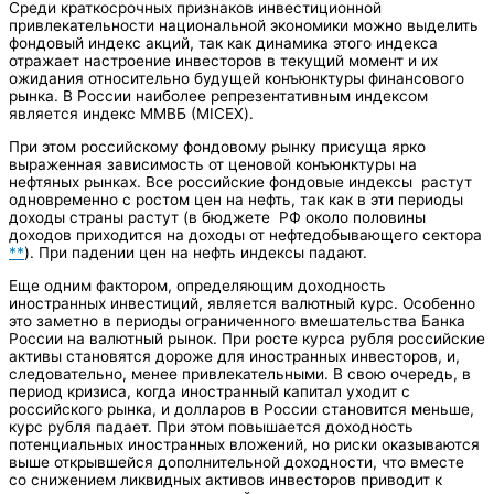
Среди краткосрочных признаков инвестиционной
привлекательности национальной экономики можно выделить
фондовый индекс акций, так как динамика этого индекса
отражает настроение инвесторов в текущий момент и их
ожидания относительно будущей конъюнктуры финансового
рынка. В России наиболее репрезентативным индексом
является индекс ММВБ (MICEX).
При этом российскому фондовому рынку присуща ярко
выраженная зависимость от ценовой конъюнктуры на
нефтяных рынках. Все российские фондовые индексы растут
одновременно с ростом цен на нефть, так как в эти периоды
доходы страны растут (в бюджете РФ около половины
доходов приходится на доходы от нефтедобывающего сектора
**
). При падении цен на нефть индексы падают.
Еще одним фактором, определяющим доходность
иностранных инвестиций, является валютный курс. Особенно
это заметно в периоды ограниченного вмешательства Банка
России на валютный рынок. При росте курса рубля российские
активы становятся дороже для иностранных инвесторов, и,
следовательно, менее привлекательными. В свою очередь, в
период кризиса, когда иностранный капитал уходит с
российского рынка, и долларов в России становится меньше,
курс рубля падает. При этом повышается доходность
потенциальных иностранных вложений, но риски оказываются
выше открывшейся дополнительной доходности, что вместе
со снижением ликвидных активов инвесторов приводит к