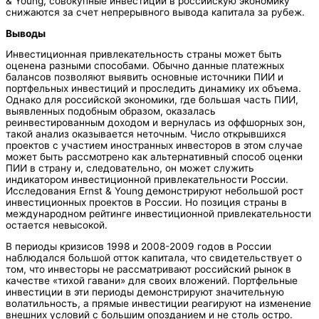
& Young, совокупные инвестиции в российскую экономику
снижаются за счет непрерывного вывода капитала за рубеж.
Выводы
Инвестиционная привлекательность страны может быть
оценена разными способами. Обычно данные платежных
балансов позволяют выявить основные источники ПИИ и
портфельных инвестиций и проследить динамику их объема.
Однако для российской экономики, где большая часть ПИИ,
выявленных подобным образом, оказалась
реинвестированным доходом и вернулась из оффшорных зон,
такой анализ оказывается неточным. Число открывшихся
проектов с участием иностранных инвесторов в этом случае
может быть рассмотрено как альтернативный способ оценки
ПИИ в страну и, следовательно, он может служить
индикатором инвестиционной привлекательности России.
Исследования Ernst & Young демонстрируют небольшой рост
инвестиционных проектов в России. Но позиция страны в
международном рейтинге инвестиционной привлекательности
остается невысокой.
В периоды кризисов 1998 и 2008-2009 годов в России
наблюдался большой отток капитала, что свидетельствует о
том, что инвесторы не рассматривают российский рынок в
качестве «тихой гавани» для своих вложений. Портфельные
инвестиции в эти периоды демонстрируют значительную
волатильность, а прямые инвестиции реагируют на изменение
внешних условий с большим опозданием и не столь остро.