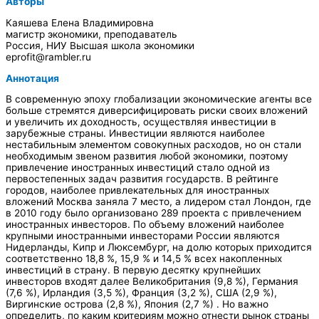
Авторы
Каяшева Елена Владимировна
магистр экономики, преподаватель
Россия, НИУ Высшая школа экономики
eprofit@rambler.ru
Аннотация
В современную эпоху глобализации экономические агенты все
больше стремятся диверсифицировать риски своих вложений
и увеличить их доходность, осуществляя инвестиции в
зарубежные страны. Инвестиции являются наиболее
нестабильным элементом совокупных расходов, но он стали
необходимым звеном развития любой экономики, поэтому
привлечение иностранных инвестиций стало одной из
первостепенных задач развития государств. В рейтинге
городов, наиболее привлекательных для иностранных
вложений Москва заняла 7 место, а лидером стал Лондон, где
в 2010 году было организовано 289 проекта с привлечением
иностранных инвесторов. По объему вложений наиболее
крупными иностранными инвесторами России являются
Нидерланды, Кипр и Люксембург, на долю которых приходится
соответственно 18,8 %, 15,9 % и 14,5 % всех накопленных
инвестиций в страну. В первую десятку крупнейших
инвесторов входят далее Великобритания (9,8 %), Германия
(7,6 %), Ирландия (3,5 %), Франция (3,2 %), США (2,9 %),
Виргинские острова (2,8 %), Япония (2,7 %) . Но важно
определить, по каким критериям можно отнести рынок страны