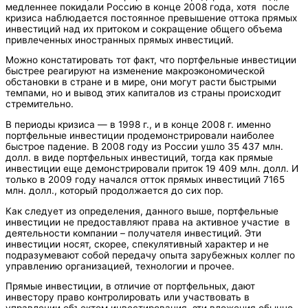
медленнее покидали Россию в конце 2008 года, хотя после
кризиса наблюдается постоянное превышение оттока прямых
инвестиций над их притоком и сокращение общего объема
привлеченных иностранных прямых инвестиций.
Можно констатировать тот факт, что портфельные инвестиции
быстрее реагируют на изменение макроэкономической
обстановки в стране и в мире, они могут расти быстрыми
темпами, но и вывод этих капиталов из страны происходит
стремительно.
В периоды кризиса — в 1998 г., и в конце 2008 г. именно
портфельные инвестиции продемонстрировали наиболее
быстрое падение. В 2008 году из России ушло 35 437 млн.
долл. в виде портфельных инвестиций, тогда как прямые
инвестиции еще демонстрировали приток 19 409 млн. долл. И
только в 2009 году начался отток прямых инвестиций 7165
млн. долл., который продолжается до сих пор.
Как следует из определения, данного выше, портфельные
инвестиции не предоставляют права на активное участие в
деятельности компании – получателя инвестиций. Эти
инвестиции носят, скорее, спекулятивный характер и не
подразумевают собой передачу опыта зарубежных коллег по
управлению организацией, технологии и прочее.
Прямые инвестиции, в отличие от портфельных, дают
инвестору право контролировать или участвовать в