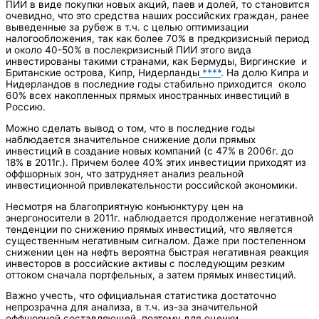
ПИИ в виде покупки новых акций, паев и долей, то становится
очевидно, что это средства наших российских граждан, ранее
выведенные за рубеж в т.ч. с целью оптимизации
налогообложения, так как более 70% в предкризисный период
и около 40-50% в послекризисный ПИИ этого вида
инвестированы такими странами, как Бермуды, Виргинские и
Британские острова, Кипр, Нидерланды
****
. На долю Кипра и
Нидерландов в последние годы стабильно приходится около
60% всех накопленных прямых иностранных инвестиций в
Россию.
Можно сделать вывод о том, что в последние годы
наблюдается значительное снижение доли прямых
инвестиций в создание новых компаний (с 47% в 2006г. до
18% в 2011г.). Причем более 40% этих инвестиции приходят из
оффшорных зон, что затрудняет анализ реальной
инвестиционной привлекательности российской экономики.
Несмотря на благоприятную конъюнктуру цен на
энергоносители в 2011г. наблюдается продолжение негативной
тенденции по снижению прямых инвестиций, что является
существенным негативным сигналом. Даже при постепенном
снижении цен на нефть вероятна быстрая негативная реакция
инвесторов в российские активы с последующим резким
оттоком сначала портфельных, а затем прямых инвестиций.
Важно учесть, что официальная статистика достаточно
непрозрачна для анализа, в т.ч. из-за значительной
оффшорной составляющей, поэтому для оценки