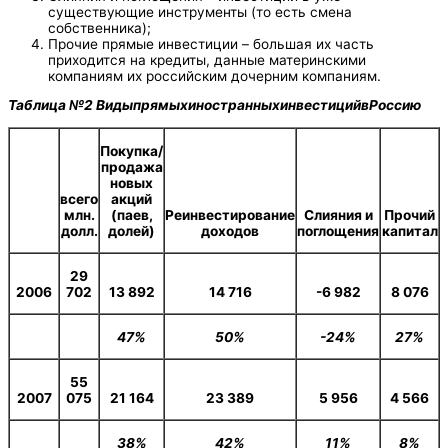
существующие инструменты (то есть смена
собственника);
Прочие прямые инвестиции – большая их часть
приходится на кредиты, данные материнскими
компаниям их российским дочерним компаниям.
Таблица
№2
Виды
прямых
иностранных
инвестиций
в
Россию
Покупка/
продажа
новых
всего
акций
млн.
(паев,
Реинвестирование
Слияния и
Прочий
долл.
долей)
доходов
поглощения
капитал
29
2006
702
13 892
14 716
-6 982
8 076
47%
50%
-24%
27%
55
2007
075
21 164
23 389
5 956
4 566
38%
42%
11%
8%