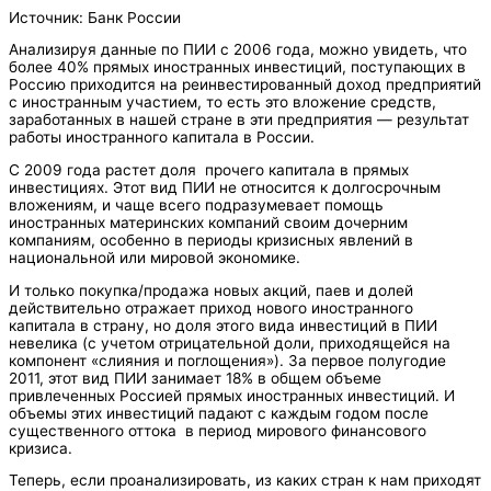
Источник: Банк России
Анализируя данные по ПИИ с 2006 года, можно увидеть, что
более 40% прямых иностранных инвестиций, поступающих в
Россию приходится на реинвестированный доход предприятий
с иностранным участием, то есть это вложение средств,
заработанных в нашей стране в эти предприятия — результат
работы иностранного капитала в России.
С 2009 года растет доля прочего капитала в прямых
инвестициях. Этот вид ПИИ не относится к долгосрочным
вложениям, и чаще всего подразумевает помощь
иностранных материнских компаний своим дочерним
компаниям, особенно в периоды кризисных явлений в
национальной или мировой экономике.
И только покупка/продажа новых акций, паев и долей
действительно отражает приход нового иностранного
капитала в страну, но доля этого вида инвестиций в ПИИ
невелика (с учетом отрицательной доли, приходящейся на
компонент «слияния и поглощения»). За первое полугодие
2011, этот вид ПИИ занимает 18% в общем объеме
привлеченных Россией прямых иностранных инвестиций. И
объемы этих инвестиций падают с каждым годом после
существенного оттока в период мирового финансового
кризиса.
Теперь, если проанализировать, из каких стран к нам приходят