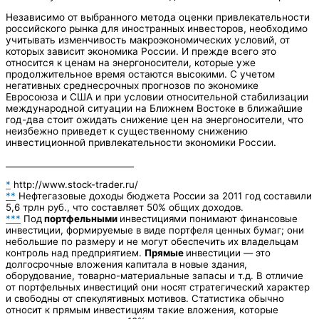
Независимо от выбранного метода оценки привлекательности
российского рынка для иностранных инвесторов, необходимо
учитывать изменчивость макроэкономических условий, от
которых зависит экономика России. И прежде всего это
относится к ценам на энергоносители, которые уже
продолжительное время остаются высокими. С учетом
негативных среднесрочных прогнозов по экономике
Евросоюза и США и при условии относительной стабилизации
международной ситуации на Ближнем Востоке в ближайшие
год-два стоит ожидать снижение цен на энергоносители, что
неизбежно приведет к существенному снижению
инвестиционной привлекательности экономики России.
______________________________
*
http://www.stock-trader.ru/
**
Нефтегазовые доходы бюджета России за 2011 год составили
5,6 трлн руб., что составляет 50% общих доходов.
***
Под
портфельными
инвестициями понимают финансовые
инвестиции, формируемые в виде портфеля ценных бумаг; они
небольшие по размеру и не могут обеспечить их владельцам
контроль над предприятием.
Прямые
инвестиции — это
долгосрочные вложения капитала в новые здания,
оборудование, товарно-материальные запасы и т.д. В отличие
от портфельных инвестиций они носят стратеги­ческий характер
и свободны от спекулятивных мотивов. Статистика обычно
относит к прямым инвести­циям такие вложения, которые