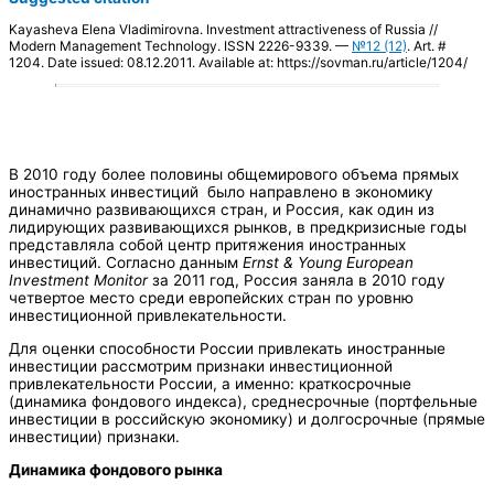
Kayasheva Elena Vladimirovna. Investment attractiveness of Russia //
Modern Management Technology. ISSN 2226-9339. —
№12 (12)
. Art. #
1204. Date issued: 08.12.2011. Available at: https://sovman.ru/article/1204/
В 2010 году более половины общемирового объема прямых
иностранных инвестиций было направлено в экономику
динамично развивающихся стран, и Россия, как один из
лидирующих развивающихся рынков, в предкризисные годы
представляла собой центр притяжения иностранных
инвестиций. Согласно данным
Ernst & Young European
Investment Monitor
за 2011 год, Россия заняла в 2010 году
четвертое место среди европейских стран по уровню
инвестиционной привлекательности.
Для оценки способности России привлекать иностранные
инвестиции рассмотрим признаки инвестиционной
привлекательности России, а именно: краткосрочные
(динамика фондового индекса), среднесрочные (портфельные
инвестиции в российскую экономику) и долгосрочные (прямые
инвестиции) признаки.
Динамика фондового рынка