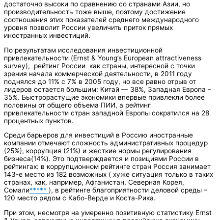
достаточно высоки по сравнению со странами Азии, но
производительность тоже выше, поэтому достижение
соотношения этих показателей среднего международного
уровня позволит России увеличить приток прямых
иностранных инвестиций.
По результатам исследования инвестиционной
привлекательности (Ernst & Young’s European attractiveness
survey), рейтинг России как страны, интересной с точки
зрения начала коммерческой деятельности, в 2011 году
поднялся до 11% с 7% в 2005 году, но все равно отрыв от
лидеров остается большим: Китай — 38%, Западная Европа –
35%. Быстрорастущие экономики впервые привлекли более
половины от общего объема ПИИ, а рейтинг
привлекательности стран западной Европы сократился на 28
процентных пунктов.
Среди барьеров для инвестиций в Россию иностранные
компании отмечают сложность административных процедур
(25%), коррупция (21%) и жесткие нормы регулирования
бизнеса(14%). Это подтверждается и позициями России в
рейтингах: в коррупционном рейтинге стран Россия занимает
143-е место из 182 возможных ( хуже ситуация только в таких
странах, как, например, Афганистан, Северная Корея,
Сомали
*****
), в рейтинге благоприятности деловой среды –
120 место рядом с Кабо-Верде и Коста-Рика.
При этом, несмотря на умеренно позитивную статистику Ernst