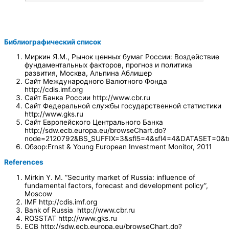
Библиографический список
Миркин Я.М., Рынок ценных бумаг России: Воздействие
фундаментальных факторов, прогноз и политика
развития, Москва, Альпина Аблишер
Сайт Международного Валютного Фонда
http://cdis.imf.org
Сайт Банка России http://www.cbr.ru
Сайт Федеральной службы государственной статистики
http://www.gks.ru
Сайт Европейского Центрального Банка
http://sdw.ecb.europa.eu/browseChart.do?
node=2120792&BS_SUFFIX=3&sfl5=4&sfl4=4&DATASET=0&t
Обзор:Ernst & Young European Investment Monitor, 2011
References
Mirkin Y. M. “Security market of Russia: influence of
fundamental factors, forecast and development policy”,
Moscow
IMF http://cdis.imf.org
Bank of Russia http://www.cbr.ru
ROSSTAT http://www.gks.ru
ECB http://sdw.ecb.europa.eu/browseChart.do?