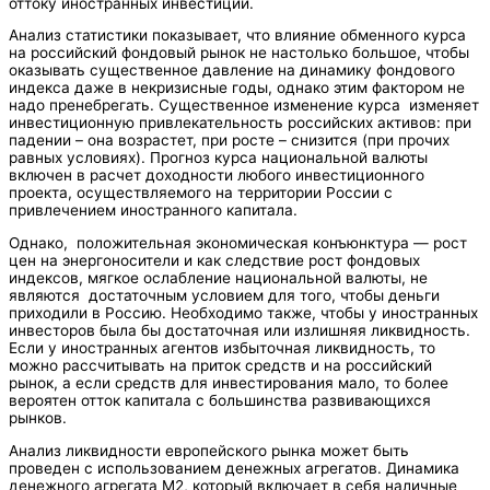
оттоку иностранных инвестиций.
Анализ статистики показывает, что влияние обменного курса
на российский фондовый рынок не настолько большое, чтобы
оказывать существенное давление на динамику фондового
индекса даже в некризисные годы, однако этим фактором не
надо пренебрегать. Существенное изменение курса изменяет
инвестиционную привлекательность российских активов: при
падении – она возрастет, при росте – снизится (при прочих
равных условиях). Прогноз курса национальной валюты
включен в расчет доходности любого инвестиционного
проекта, осуществляемого на территории России с
привлечением иностранного капитала.
Однако, положительная экономическая конъюнктура — рост
цен на энергоносители и как следствие рост фондовых
индексов, мягкое ослабление национальной валюты, не
являются достаточным условием для того, чтобы деньги
приходили в Россию. Необходимо также, чтобы у иностранных
инвесторов была бы достаточная или излишняя ликвидность.
Если у иностранных агентов избыточная ликвидность, то
можно рассчитывать на приток средств и на российский
рынок, а если средств для инвестирования мало, то более
вероятен отток капитала с большинства развивающихся
рынков.
Анализ ликвидности европейского рынка может быть
проведен с использованием денежных агрегатов. Динамика
денежного агрегата М2, который включает в себя наличные