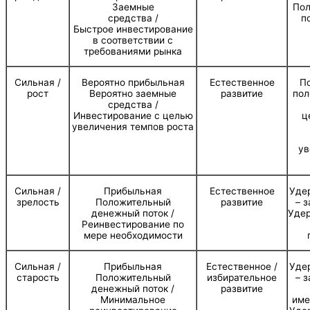
Заемные
Пол
средства /
п
Быстрое инвестирование
в соответствии с
требованиями рынка
Сильная /
Вероятно прибыльная
Естественное
П
рост
Вероятно заемные
развитие
пол
средства /
Инвестирование с целью
ц
увеличения темпов роста
ув
Сильная /
Прибыльная
Естественное
Уде
зрелость
Положительный
развитие
– 
денежный поток /
Удер
Реинвестирование по
мере необходимости
Сильная /
Прибыльная
Естественное /
Уде
старость
Положительный
избирательное
– 
денежный поток /
развитие
Минимальное
име