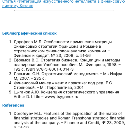
Статья «Интеграция искусственного интеллекта в финансовую
систему Китая»
Библиографический список
Дорофеев М.Л. Особенности применения матрицы
финансовых стратегий Франшона и Романе в
стратегическом финансовом анализе компании. –
Финансы и кредит, № 23, 2009, с. 51-56
Ефремов В.С. Стратегия бизнеса. Концепции и методы
планирования: Учебное пособие. М.: Финпресс, 1998. –
192 с. ISBN 978-5-8001-0014-3
Лапыгин Ю.Н. Стратегический менеджмент. – М.: Инфра-
М, 2007. – 235 с.
Финансовый менеджмент и практика: под ред. Е.С.
Стояновой. – М.: Перспектива, 2001
Цыганок А.Ю. Концепция стратегического управления
Arthur D. Little – www/ tsyganok.ru
References
Dorofeyev M.L. Features of the application of the matrix of
financial strategies and Roman Franshona strategic financial
analysis of the company. – Finance and Credit, № 23, 2009,
p. 51-56