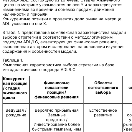
матрицу ADL, состоящую из 20 ячеек. Стадии жизненного
цикла на матрице указываются по оси Y и характеризуются
изменениями во времени и объемах продаж, движения
наличности и прибыли.
Конкурентные позиции в процентах доли рынка на матрице
ADL указаны по оси X.
В табл. 1. представлена комплексная характеристика модели
выбора стратегии в соответствии с методологическим
подходом ADL/LC, акцентирующая финансовые решения,
выполненная автором исследования на основании изучения
содержания и особенностей модели.
Таблица 1.
Комплексная характеристика выбора стратегии на базе
методологического подхода ADL/LC
Конкурент-
Финансовые
Области
ная позиция
показатели
естественного
с
/ стадия
позиции /
выбора
жизненного
финансовые решения
цикла
Ведущая /
Вероятно прибыльная
Естественное
рождение
Заемные
развитие
со
средства /
у
Инвестирование более
рын
быстрыми темпами, чем
Уде