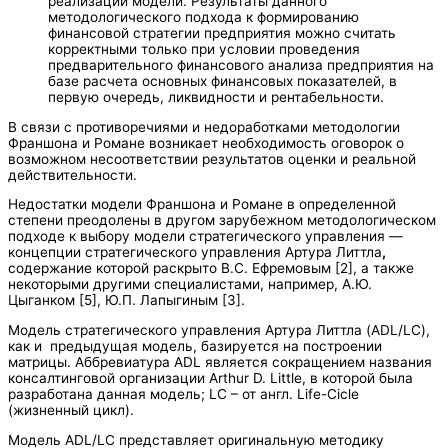
реализации модели. Результаты данного
методологического подхода к формированию
финансовой стратегии предприятия можно считать
корректными только при условии проведения
предварительного финансового анализа предприятия на
базе расчета основных финансовых показателей, в
первую очередь, ликвидности и рентабельности.
В связи с противоречиями и недоработками методологии
Франшона и Романе возникает необходимость оговорок о
возможном несоответствии результатов оценки и реальной
действительности.
Недостатки модели Франшона и Романе в определенной
степени преодолены в другом зарубежном методологическом
подходе к выбору модели стратегического управления —
концепции стратегического управления Артура Литтла
,
содержание которой раскрыто В.С. Ефремовым [2], а также
некоторыми другими специалистами, например, А.Ю.
Цыганком [5], Ю.П. Лапыгиным [3].
Модель стратегического управления Артура Литтла (ADL/LC),
как и предыдущая модель, базируется на построении
матрицы. Аббревиатура ADL является сокращением названия
консалтинговой организации Arthur D. Little, в которой была
разработана данная модель; LC – от англ. Life-Cicle
(жизненный цикл).
Модель ADL/LC представляет оригинальную методику