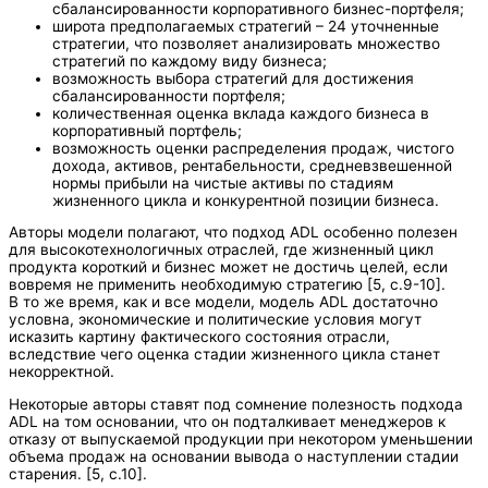
сбалансированности корпоративного бизнес-портфеля;
широта предполагаемых стратегий – 24 уточненные
стратегии, что позволяет анализировать множество
стратегий по каждому виду бизнеса;
возможность выбора стратегий для достижения
сбалансированности портфеля;
количественная оценка вклада каждого бизнеса в
корпоративный портфель;
возможность оценки распределения продаж, чистого
дохода, активов, рентабельности, средневзвешенной
нормы прибыли на чистые активы по стадиям
жизненного цикла и конкурентной позиции бизнеса.
Авторы модели полагают, что подход ADL особенно полезен
для высокотехнологичных отраслей, где жизненный цикл
продукта короткий и бизнес может не достичь целей, если
вовремя не применить необходимую стратегию [5, с.9-10].
В то же время, как и все модели, модель ADL достаточно
условна, экономические и политические условия могут
исказить картину фактического состояния отрасли,
вследствие чего оценка стадии жизненного цикла станет
некорректной.
Некоторые авторы ставят под сомнение полезность подхода
ADL на том основании, что он подталкивает менеджеров к
отказу от выпускаемой продукции при некотором уменьшении
объема продаж на основании вывода о наступлении стадии
старения. [5, с.10].