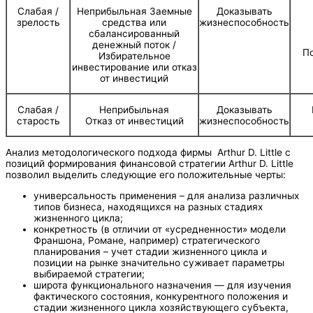
Слабая /
Неприбыльная Заемные
Доказывать
зрелость
средства или
жизнеспособность
сбалансированный
денежный поток /
П
Избирательное
инвестирование или отказ
от инвестиций
Слабая /
Неприбыльная
Доказывать
старость
Отказ от инвестиций
жизнеспособность
Анализ методологического подхода фирмы Arthur D. Little с
позиций формирования финансовой стратегии Arthur D. Little
позволил выделить следующие его положительные черты:
универсальность применения – для анализа различных
типов бизнеса, находящихся на разных стадиях
жизненного цикла;
конкретность (в отличии от «усредненности» модели
Франшона, Романе, например) стратегического
планирования – учет стадии жизненного цикла и
позиции на рынке значительно суживает параметры
выбираемой стратегии;
широта функционального назначения — для изучения
фактического состояния, конкурентного положения и
стадии жизненного цикла хозяйствующего субъекта,