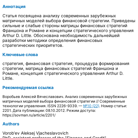
Аннотация
Статья посвящена анализу современных зарубежных
матричных моделей выбора финансовой стратегии. Приведены
сильные и слабые стороны матрицы финансовых стратегий
Франшона и Романе и концепции стратегического управления
Arthur D. Little. Обоснована необходимость дальнейшей
разработки методики определения финансовых
стратегических приоритетов.
Ключевые слова
стратегия, финансовая стратегия, процедура формирования
стратегии, матрица финансовых стратегий Франшона и
Романе, концепция стратегического управления Arthur D.
Little.
Рекомендуемая ссылка
Воробьев Алексей Вячеславович. Анализ современных зарубежных
матричных моделей выбора финансовой стратегии // Современные
технологии управления. ISSN 2226-9339. —
№10 (22)
. Номер статьи:
2201. Дата публикации: 08.10.2012. Режим доступа:
https://sovman.ru/article/2201/
Authors
Vorob'ev Aleksej Vjacheslavovich
PhD, assistant professor of the "Finance and Credit"