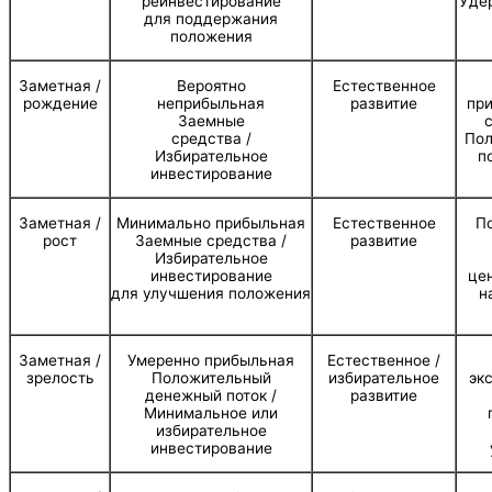
реинвестирование
Уде
для поддержания
положения
Заметная /
Вероятно
Естественное
рождение
неприбыльная
развитие
при
Заемные
средства /
Пол
Избирательное
п
инвестирование
Заметная /
Минимально прибыльная
Естественное
П
роcт
Заемные средства /
развитие
Избирательное
инвестирование
це
для улучшения положения
н
Заметная /
Умеренно прибыльная
Естественное /
зрелость
Положительный
избирательное
эк
денежный поток /
развитие
Минимальное или
избирательное
инвестирование