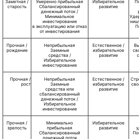
Заметная /
Умеренно прибыльная
Избирательное
П
старость
Сбалансированный
развитие
денежный поток /
Минимальное
Уде
инвестирование
ниш
в эксплуатацию или отказ
П
от инвестирования
Прочная /
Неприбыльная
Естественное /
Вы
рождение
Заемные
избирательное
св
средства /
развитие
Избирательное
инвестирование
Прочная /
Неприбыльная
Естественное /
Стр
рост
Заемные
избирательное
сво
средства или
развитие
сбалансированный
денежный поток /
Избирательное
инвестирование
Прочная /
Минимально
Избирательное
зрелость
прибыльная
развитие
у
Сбалансированный
По
денежный поток