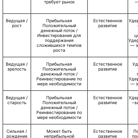
требует рынок
—
Ведущая /
Прибыльная
Естественное
Уде
рост
Положительный
развитие
денежный поток /
Инвестирование для
ц
поддержания
Уде
сложившихся темпов
— з
роста
Ведущая /
Прибыльная
Естественное
Уд
зрелость
Положительный
развитие
денежный поток /
Реинвестирование по
Уде
мере необходимости
— з
Ведущая /
Прибыльная
Естественное
Уде
старость
Положительный
развитие
–з
денежный поток /
Реинвестирование по
мере необходимости
Сильная /
Может быть
Естественное
П
рождение
неприбыльной
развитие
по