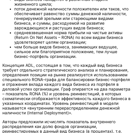
жизненного цикла;
поток денежной наличности положителен или таков, что
обеспечивает равенство суммы денежной наличности,
генерируемой зрелыми или стареющими видами
бизнеса, и суммы, расходуемой на развитие
зарождающихся и растущих видов бизнеса;
средневзвешенная норма прибыли на чистые активы
(Return On Net Assets – RONA) по всем видам бизнеса
удовлетворяет целям организации;
чем больше видов бизнеса, занимающих ведущее,
сильное или благоприятное положение, тем лучше
бизнес-портфель организации.
Концепция ADL, состоящая в том, что каждый вид бизнеса
требует отдельного стратегического анализа и планирования,
определения позиции на рынке реализуется использованием
специального RONA-графа для балансировки бизнес-портфеля
и отражения вклада каждого вида бизнеса из портфеля в
деловой успех организации. Граф опирается на два параметра
– показатель RONA (%) и уровень реинвестиций, в которых
схематически отображается эффективность каждого бизнеса в
указанных координатах. Уровень реинвестиций в модели
называется «внутренним перераспределением денежной
наличности (Internal Deployment)».
Авторы предложили исчислять показатель внутреннего
распределения как долю фондов организации,
реинвестируемых в данный вид бизнеса (в процентах), т.е.