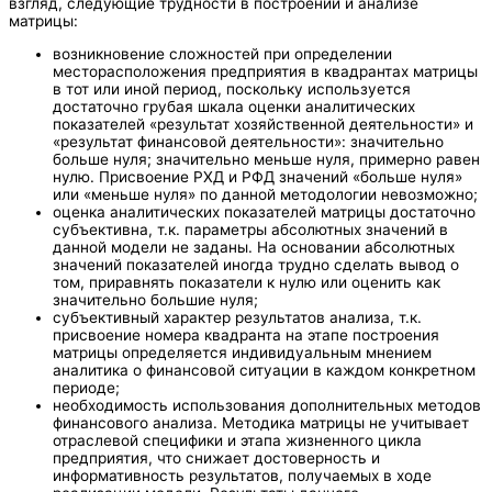
взгляд, следующие трудности в построении и анализе
матрицы:
возникновение сложностей при определении
месторасположения предприятия в квадрантах матрицы
в тот или иной период, поскольку используется
достаточно грубая шкала оценки аналитических
показателей «результат хозяйственной деятельности» и
«результат финансовой деятельности»: значительно
больше нуля; значительно меньше нуля, примерно равен
нулю. Присвоение РХД и РФД значений «больше нуля»
или «меньше нуля» по данной методологии невозможно;
оценка аналитических показателей матрицы достаточно
субъективна, т.к. параметры абсолютных значений в
данной модели не заданы. На основании абсолютных
значений показателей иногда трудно сделать вывод о
том, приравнять показатели к нулю или оценить как
значительно большие нуля;
субъективный характер результатов анализа, т.к.
присвоение номера квадранта на этапе построения
матрицы определяется индивидуальным мнением
аналитика о финансовой ситуации в каждом конкретном
периоде;
необходимость использования дополнительных методов
финансового анализа. Методика матрицы не учитывает
отраслевой специфики и этапа жизненного цикла
предприятия, что снижает достоверность и
информативность результатов, получаемых в ходе