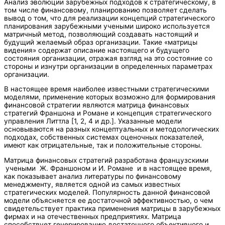
Анализ эволюции зарубежных подходов к стратегическому, в
том числе финансовому, планированию позволяет сделать
вывод о том, что для реализации концепций стратегического
планирования зарубежными учеными широко используется
матричный метод, позволяющий создавать настоящий и
будущий желаемый образ организации. Такие «матрицы
видения» содержат описание настоящего и будущего
состояния организации, отражая взгляд на это состояние со
стороны и изнутри организации в определенных параметрах
организации.
В настоящее время наиболее известными стратегическими
моделями, применение которых возможно для формирования
финансовой стратегии являются матрица финансовых
стратегий Франшона и Романе и концепция стратегического
управления Литтла [1, 2, 4 и др.]. Указанные модели
основываются на разных концептуальных и методологических
подходах, собственных системах оценочных показателей,
имеют как отрицательные, так и положительные стороны.
Матрица финансовых стратегий разработана французскими
учеными Ж. Франшоном и И. Романе и в настоящее время,
как показывает анализ литературы по финансовому
менеджменту, является одной из самых известных
стратегических моделей. Популярность данной финансовой
модели объясняется ее достаточной эффективностью, о чем
свидетельствует практика применения матрицы в зарубежных
фирмах и на отечественных предприятиях. Матрица
способствует генерированию достаточного объективного и