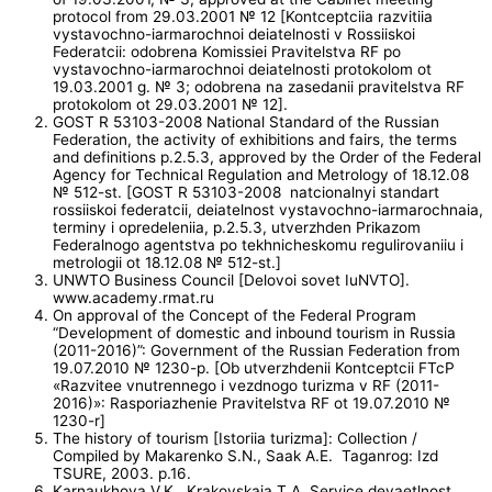
protocol from 29.03.2001 № 12 [Kontceptciia razvitiia
vystavochno-iarmarochnoi deiatelnosti v Rossiiskoi
Federatcii: odobrena Komissiei Pravitelstva RF po
vystavochno-iarmarochnoi deiatelnosti protokolom ot
19.03.2001 g. № 3; odobrena na zasedanii pravitelstva RF
protokolom ot 29.03.2001 № 12].
GOST R 53103-2008 National Standard of the Russian
Federation, the activity of exhibitions and fairs, the terms
and definitions p.2.5.3, approved by the Order of the Federal
Agency for Technical Regulation and Metrology of 18.12.08
№ 512-st. [GOST R 53103-2008 natcionalnyi standart
rossiiskoi federatcii, deiatelnost vystavochno-iarmarochnaia,
terminy i opredeleniia, p.2.5.3, utverzhden Prikazom
Federalnogo agentstva po tekhnicheskomu regulirovaniiu i
metrologii ot 18.12.08 № 512-st.]
UNWTO Business Council [Delovoi sovet IuNVTO].
www.academy.rmat.ru
On approval of the Concept of the Federal Program
“Development of domestic and inbound tourism in Russia
(2011-2016)”: Government of the Russian Federation from
19.07.2010 № 1230-p. [Ob utverzhdenii Kontceptcii FTcP
«Razvitee vnutrennego i vezdnogo turizma v RF (2011-
2016)»: Rasporiazhenie Pravitelstva RF ot 19.07.2010 №
1230-r]
The history of tourism [Istoriia turizma]: Collection /
Compiled by Makarenko S.N., Saak A.E. Taganrog: Izd
TSURE, 2003. p.16.
Karnaukhova V.K., Krakovskaia T.A. Service deyaetlnost