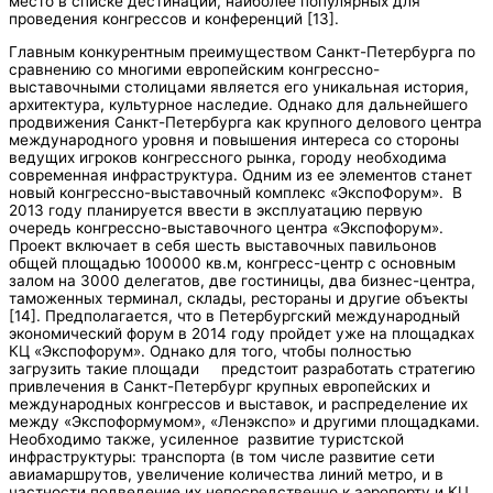
место в списке дестинаций, наиболее популярных для
проведения конгрессов и конференций [13].
Главным конкурентным преимуществом Санкт-Петербурга по
сравнению со многими европейским конгрессно-
выставочными столицами является его уникальная история,
архитектура, культурное наследие. Однако для дальнейшего
продвижения Санкт-Петербурга как крупного делового центра
международного уровня и повышения интереса со стороны
ведущих игроков конгрессного рынка, городу необходима
современная инфраструктура. Одним из ее элементов станет
новый конгрессно-выставочный комплекс «ЭкспоФорум». В
2013 году планируется ввести в эксплуатацию первую
очередь конгрессно-выставочного центра «Экспофорум».
Проект включает в себя шесть выставочных павильонов
общей площадью 100000 кв.м, конгресс-центр с основным
залом на 3000 делегатов, две гостиницы, два бизнес-центра,
таможенных терминал, склады, рестораны и другие объекты
[14]. Предполагается, что в Петербургский международный
экономический форум в 2014 году пройдет уже на площадках
КЦ «Экспофорум». Однако для того, чтобы полностью
загрузить такие площади предстоит разработать стратегию
привлечения в Санкт-Петербург крупных европейских и
международных конгрессов и выставок, и распределение их
между «Экспоформумом», «Ленэкспо» и другими площадками.
Необходимо также, усиленное развитие туристской
инфраструктуры: транспорта (в том числе развитие сети
авиамаршрутов, увеличение количества линий метро, и в
частности подведение их непосредственно к аэропорту и КЦ