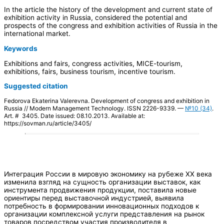
In the article the history of the development and current state of
exhibition activity in Russia, considered the potential and
prospects of the congress and exhibition activities of Russia in the
international market.
Keywords
Exhibitions and fairs, congress activities, MICE-tourism,
exhibitions, fairs, business tourism, incentive tourism.
Suggested citation
Fedorova Ekaterina Valerevna. Development of congress and exhibition in
Russia // Modern Management Technology. ISSN 2226-9339. —
№10 (34)
.
Art. # 3405. Date issued: 08.10.2013. Available at:
https://sovman.ru/article/3405/
Интеграция России в мировую экономику на рубеже ХХ века
изменила взгляд на сущность организации выставок, как
инструмента продвижения продукции, поставила новые
ориентиры перед выставочной индустрией, выявила
потребность в формировании инновационных подходов к
организации комплексной услуги представления на рынок
товаров посредством участия производителя в