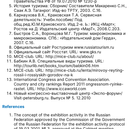
Правительства РФ от 19.07.2010 № 1230-р
История туризма: Сборник/ Составители Макаренко С.Н.,
Саак А.Э. Таганрог: Изд-во ТРТУ, 2003. С.16.
Карнаухова В.К., Краковская Т.А. Сервисная
деяетльность: Учебн.пособие/ Под
общ.ред.Ю.М.Краковского. Изд.2-е. Ь.: ИКЦ «Март»;
Ростов на Д: Издательский центр «МарТ», 2008.С.203.
Быстров С.А., Воронцова М.Г. Туризм: макроэкономика и
микроэкономика. СПб.: «Издательнский дом Герда»,
2007. С.16.
Официальный сайт Ростуризм www.russiatourism.ru
Официальный сайт Росстат. URL: www.gks.ru
MICE-club. URL: http://mice-club.ru/about/
Бабкин А.В. Специальные виды туризма. URL:
http://tourlib.net/books_tourism/babkin06.htm
MICE-club. URL: http://mice-club.ru/lenta/mirovoy-reyting-
rossii-i-rossiyskih-gorodov-na-k
International Congress and Convention Association.
Country and city rankings Report 2011 ongressnom-ryinke-
rastet. URL: http://www.iccaworld.com
Новый конгрессно-выставочный центр «Экспо-форум»/
Visit-petersburg.ru. Выпуск № 5. 12.2010
References
The concept of the exhibition activity in the Russian
Federation approved by the Commission of the Government
of the Russian Federation for the exhibition activity protocol
of 19.03.2001, № 3, approved at the Cabinet meeting