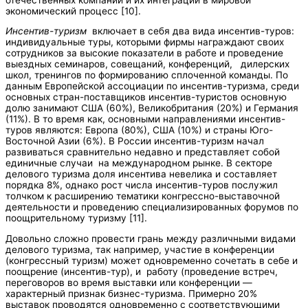
экономический процесс [10].
Инсентив-туризм
включает в себя два вида инсентив-туров:
индивидуальные туры, которыми фирмы награждают своих
сотрудников за высокие показатели в работе и проведение
выездных семинаров, совещаний, конференций, дилерских
школ, тренингов по формированию сплоченной команды. По
данным Европейской ассоциации по инсентив-туризма, среди
основных стран-поставщиков инсентив-туристов основную
долю занимают США (60%), Великобритания (20%) и Германия
(11%). В то время как, основными направлениями инсентив-
туров являются: Европа (80%), США (10%) и страны Юго-
Восточной Азии (6%). В России инсентив-туризм начал
развиваться сравнительно недавно и представляет собой
единичные случаи на международном рынке. В секторе
делового туризма доля инсентива невелика и составляет
порядка 8%, однако рост числа инсентив-туров послужил
толчком к расширению тематики конгрессно-выставочной
деятельности и проведению специализированных форумов по
поощрительному туризму [11].
Довольно сложно провести грань между различными видами
делового туризма, так например, участие в конференции
(конгрессный туризм) может одновременно сочетать в себе и
поощрение (инсентив-тур), и работу (проведение встреч,
переговоров во время выставки или конференции —
характерный признак бизнес-туризма. Примерно 20%
выставок проводятся одновременно с соответствующими