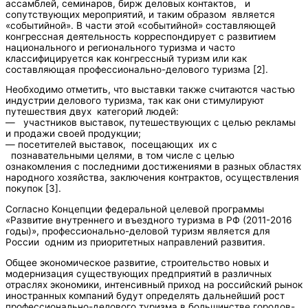
ассамблей, семинаров, бирж деловых контактов, и
сопутствующих мероприятий, и таким образом является
«событийной». В части этой «событийной» составляющей
конгрессная деятельность корреспондирует с развитием
национального и регионального туризма и часто
классифицируется как конгрессный туризм или как
составляющая профессионально-делового туризма [2].
Необходимо отметить, что выставки также считаются частью
индустрии делового туризма, так как они стимулируют
путешествия двух категорий людей:
— участников выставок, путешествующих с целью рекламы
и продажи своей продукции;
— посетителей выставок, посещающих их с
познавательными целями, в том числе с целью
ознакомления с последними достижениями в разных областях
народного хозяйства, заключения контрактов, осуществления
покупок [3].
Согласно Концепции федеральной целевой программы
«Развитие внутреннего и въездного туризма в РФ (2011-2016
годы)», профессионально-деловой туризм является для
России одним из приоритетных направлений развития.
Общее экономическое развитие, строительство новых и
модернизация существующих предприятий в различных
отраслях экономики, интенсивный приход на российский рынок
иностранных компаний будут определять дальнейший рост
профессионально-делового туризма в большинстве городов-