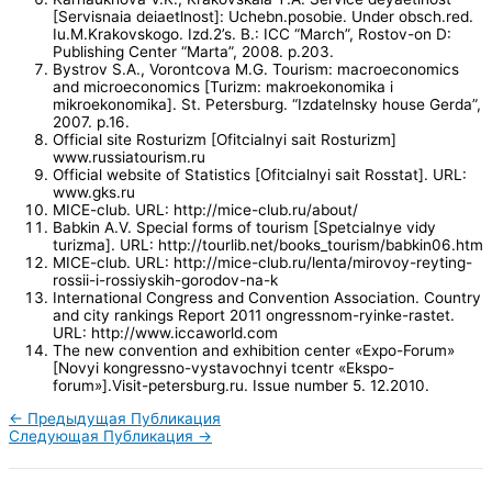
[Servisnaia deiaetlnost]: Uchebn.posobie. Under obsch.red.
Iu.M.Krakovskogo. Izd.2’s. B.: ICC “March”, Rostov-on D:
Publishing Center “Marta”, 2008. p.203.
Bystrov S.A., Vorontcova M.G. Tourism: macroeconomics
and microeconomics [Turizm: makroekonomika i
mikroekonomika]. St. Petersburg. “Izdatelnsky house Gerda”,
2007. p.16.
Official site Rosturizm [Ofitcialnyi sait Rosturizm]
www.russiatourism.ru
Official website of Statistics [Ofitcialnyi sait Rosstat]. URL:
www.gks.ru
MICE-club. URL: http://mice-club.ru/about/
Babkin A.V. Special forms of tourism [Spetcialnye vidy
turizma]. URL: http://tourlib.net/books_tourism/babkin06.htm
MICE-club. URL: http://mice-club.ru/lenta/mirovoy-reyting-
rossii-i-rossiyskih-gorodov-na-k
International Congress and Convention Association. Country
and city rankings Report 2011 ongressnom-ryinke-rastet.
URL: http://www.iccaworld.com
The new convention and exhibition center «Expo-Forum»
[Novyi kongressno-vystavochnyi tcentr «Ekspo-
forum»].Visit-petersburg.ru. Issue number 5. 12.2010.
←
Предыдущая Публикация
Следующая Публикация
→