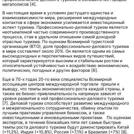
мегаполисов [4].
В настоящее время в условиях растущего единства и
взаимозависимости мира, расширения международных
контактов в сфере экономики усиливается инвестиционный
аспект туризма. Профессионально-деловой туризм является
неотъемлемой частью современного производственного
процесса, став в удельном отношении самой доходной
отраслью туризма. По оценкам Всемирной туристской
организации (ВТО), доля профессионально-делового туризма
в мире составляет около 20%. Он является одним из самых
высокодоходных и перспективных видов путешествий,
который характеризуется высоким и стабильным ростом и
относительной устойчивостью к воздействию экономических,
политических, погодных и других факторов [6].
Еще в 70-х годах 20-го века специалисты Всемирной
ассоциации центров международной торговли пришли к
выводу, что темпы экономического роста каждой страны, а
также ее бизнес-привлекательность напрямую зависят от
уровня развития в ней профессионально-делового туризма
[7]. Деловой туризм способствует развитию международного
и межрегионального сотрудничества, обмену опытом по
лучшим практикам управления бизнесом, а также
инвестиционными и инновационными проектами. По оценкам
экспертов, в течение ближайших пяти лет самые быстрые
темпы роста делового туризма будут демонстрировать Китай
(+11,2%), Индия (+10,8%), Россия (+7,1%) и Бразилия (+7%) [8].