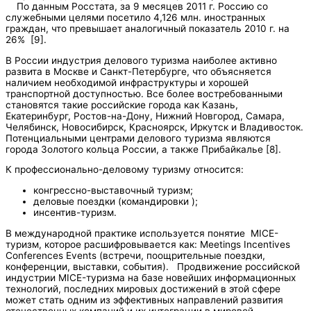
По данным Росстата, за 9 месяцев 2011 г. Россию со
служебными целями посетило 4,126 млн. иностранных
граждан, что превышает аналогичный показатель 2010 г. на
26% [9].
В России индустрия делового туризма наиболее активно
развита в Москве и Санкт-Петербурге, что объясняется
наличием необходимой инфраструктуры и хорошей
транспортной доступностью. Все более востребованными
становятся такие российские города как Казань,
Екатеринбург, Ростов-на-Дону, Нижний Новгород, Самара,
Челябинск, Новосибирск, Красноярск, Иркутск и Владивосток.
Потенциальными центрами делового туризма являются
города Золотого кольца России, а также Прибайкалье [8].
К профессионально-деловому туризму относится:
конгрессно-выставочный туризм;
деловые поездки (командировки );
инсентив-туризм.
В международной практике используется понятие MICE-
туризм, которое расшифровывается как: Meetings Incentives
Conferences Events (встречи, поощрительные поездки,
конференции, выставки, события). Продвижение российской
индустрии MICE-туризма на базе новейших информационных
технологий, последних мировых достижений в этой сфере
может стать одним из эффективных направлений развития
отечественных компаний и их интеграции в мировой