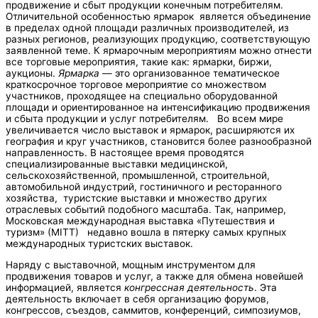
продвижение и сбыт продукции конечным потребителям.
Отличительной особенностью ярмарок является объединение
в пределах одной площади различных производителей, из
разных регионов, реализующих продукцию, соответствующую
заявленной теме. К ярмарочным мероприятиям можно отнести
все торговые мероприятия, такие как: ярмарки, биржи,
аукционы.
Ярмарка
— это организованное тематическое
краткосрочное торговое мероприятие со множеством
участников, проходящее на специально оборудованной
площади и ориентированное на интенсификацию продвижения
и сбыта продукции и услуг потребителям. Во всем мире
увеличивается число выставок и ярмарок, расширяются их
география и круг участников, становится более разнообразной
направленность. В настоящее время проводятся
специализированные выставки медицинской,
сельскохозяйственной, промышленной, строительной,
автомобильной индустрий, гостиничного и ресторанного
хозяйства, туристские выставки и множество других
отраслевых событий подобного масштаба. Так, например,
Московская международная выставка «Путешествия и
туризм» (МIТТ) недавно вошла в пятерку самых крупных
международных туристских выставок.
Наряду с выставочной, мощным инструментом для
продвижения товаров и услуг, а также для обмена новейшей
информацией, является
конгрессная деятельность
. Эта
деятельность включает в себя организацию форумов,
конгрессов, съездов, саммитов, конференций, симпозиумов,