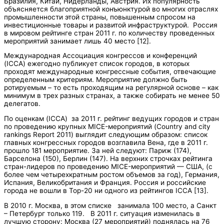
Бразилия, Китай, Нидерланды, Австрия. Их популярность
объясняется благоприятной конъюнктурой во многих отраслях
промышленности этой страны, повышенным спросом на
инвестиционные товары и развитой инфраструктурой. Россия
в мировом рейтинге стран 2011 г. по количеству проведенных
мероприятий занимает лишь 40 место [12].
Международная Ассоциация конгрессов и конференций
(ICCA) ежегодно публикует список городов, в которых
проходят международные конгрессные события, отвечающие
определенным критериям. Мероприятие должно быть
ротируемым – то есть проходящим на регулярной основе – как
минимум в трех разных странах, а также собирать не менее 50
делегатов.
По оценкам (ICCA) за 2011 г. рейтинг ведущих городов и стран
по проведению крупных MICE-мероприятий (Country and city
rankings Report 2011) выглядит следующим образом: список
главных конгрессных городов возглавила Вена, где в 2011 г.
прошло 181 мероприятие. За ней следуют: Париж (174),
Барселона (150), Берлин (147). На верхних строчках рейтинга
стран-лидеров по проведению MICE-мероприятий — США, (с
более чем четырехкратным ростом объемов за год), Германия,
Испания, Великобритания и Франция. Россия и российские
города не вошли в Top-20 ни одного из рейтингов ICCA [13].
В 2010 г. Москва, в этом списке занимала 100 место, а Санкт
– Петербург только 119. В 2011 г. ситуация изменилась в
лучшую сторону: Москва (27 мероприятий) поднялась на 76