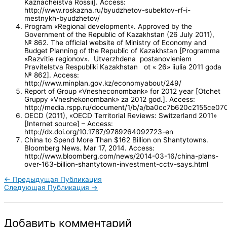
Kaznacheistva Rossii]. Access:
http://www.roskazna.ru/byudzhetov-subektov-rf-i-
mestnykh-byudzhetov/
Program «Regional development». Approved by the
Government of the Republic of Kazakhstan (26 July 2011),
№ 862. The official website of Ministry of Economy and
Budget Planning of the Republic of Kazakhstan [Programma
«Razvitie regionov». Utverzhdena postanovleniem
Pravitelstva Respubliki Kazakhstan ot « 26» iiulia 2011 goda
№ 862]. Access:
http://www.minplan.gov.kz/economyabout/249/
Report of Group «Vnesheconombank» for 2012 year [Otchet
Gruppy «Vneshekonombank» za 2012 god.]. Access:
http://media.rspp.ru/document/1/b/a/ba0cc7b620c2155ce07
OECD (2011), «OECD Territorial Reviews: Switzerland 2011»
[Internet source] – Access:
http://dx.doi.org/10.1787/9789264092723-en
China to Spend More Than $162 Billion on Shantytowns.
Bloomberg News. Mar 17, 2014. Access:
http://www.bloomberg.com/news/2014-03-16/china-plans-
over-163-billion-shantytown-investment-cctv-says.html
←
Предыдущая Публикация
Следующая Публикация
→
Добавить комментарий