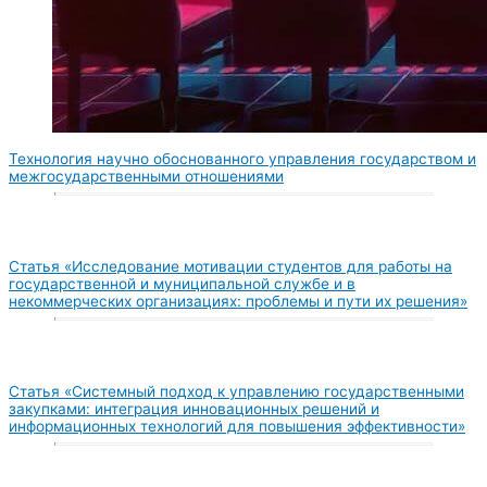
Технология научно обоснованного управления государством и
межгосударственными отношениями
Статья «Исследование мотивации студентов для работы на
государственной и муниципальной службе и в
некоммерческих организациях: проблемы и пути их решения»
Статья «Системный подход к управлению государственными
закупками: интеграция инновационных решений и
информационных технологий для повышения эффективности»