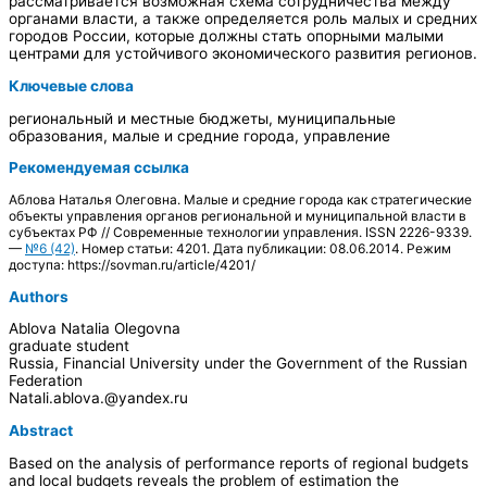
рассматривается возможная схема сотрудничества между
органами власти, а также определяется роль малых и средних
городов России, которые должны стать опорными малыми
центрами для устойчивого экономического развития регионов.
Ключевые слова
региональный и местные бюджеты, муниципальные
образования, малые и средние города, управление
Рекомендуемая ссылка
Аблова Наталья Олеговна. Малые и средние города как стратегические
объекты управления органов региональной и муниципальной власти в
субъектах РФ // Современные технологии управления. ISSN 2226-9339.
—
№6 (42)
. Номер статьи: 4201. Дата публикации: 08.06.2014. Режим
доступа: https://sovman.ru/article/4201/
Authors
Ablova Natalia Olegovna
graduate student
Russia, Financial University under the Government of the Russian
Federation
Natali.ablova.@yandex.ru
Abstract
Based on the analysis of performance reports of regional budgets
and local budgets reveals the problem of estimation the