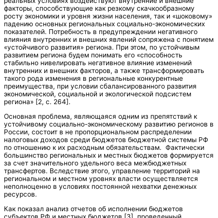
реальных условиях воздействуют внутренние и внешние
факторы, способствующие как резкому скачкообразному
росту экономики и уровня жизни населения, так и «шоковому»
падению основных региональных социально-экономических
показателей. Потребность в предупреждении негативного
влияния внутренних и внешних явлений сопряжена с понятием
«устойчивого развития» региона. При этом, по устойчивым
развитием региона будем понимать его «способность
стабильно нивелировать негативное влияние изменений
внутренних и внешних факторов, а также трансформировать
такого рода изменения в региональные конкурентные
преимущества, при условии сбалансированного развития
экономической, социальной и экологической подсистем
региона» [2, с. 264].
Основная проблема, являющаяся одним из препятствий к
устойчивому социально-экономическому развитию регионов в
России, состоит в не пропорциональном распределении
налоговых доходов среди бюджетов бюджетной системы РФ
по отношению к их расходным обязательствам. Фактически
большинство региональных и местных бюджетов формируется
за счет значительного удельного веса межбюджетных
трансфертов. Вследствие этого, управление территорий на
региональном и местном уровнях власти осуществляется
неполноценно в условиях постоянной нехватки денежных
ресурсов.
Как показал анализ отчетов об исполнении бюджетов
субъектов РФ и местных бюджетов [3], проведенный