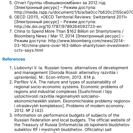
Отчет Группы «Внешэкономбанк» за 2012 год.
[Электронный ресурс] – Режим доступа:
http://media.rspp.ru/document/1/b/a/ba0cc7b620c2155ce07
OECD (2011), «OECD Territorial Reviews: Switzerland 2011»
[Электронный ресурс] – Режим доступа:
http://dx.doi.org/10.1787/9789264092723-en
China to Spend More Than $162 Billion on Shantytowns /
Bloomberg News / Mar 17, 2014 [Электронный ресурс] –
Режим доступа: http://www.bloomberg.com/news/2014-
03-16/china-plans-over-163-billion-shantytown-investment-
cctv-says.html
References
Liubovnyi V. Ia. Russian towns: alternatives of development
and management [Goroda Rossii: alternativy razvitiia i
upravleniia]. M.: Econ-inform, 2013. 614 p.
Perfilov V.A. The nature and types of sustainability of
regional socio-economic systems. Economic problems of
regions and industrial complexes [Sushchnost i tipy
ustoichivosti razvitiia regionalnykh sotcialno-
ekonomicheskikh sistem. Ekonomicheskie problemy regionov
i otraslevykh kompleksov]. Problems of modern economy.
2012. № 2 (42).
Information on performance budgets of subjects of the
Russian Federation and local budgets. The official website of
the Treasury of Russia [Informatciia ob ispolnenii biudzhetov
subektov RF i mestnykh biudzhetov. Ofitcialnyi sait