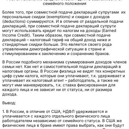
семейного положения
Более того, при совместной подаче деклараций супругами их
персональные скидки (exemptions) и скидки с доходов
(deductions) суммируются. И в отличие от раздельной подачи
деклараций, при совместной подаче деклараций супруги
могут использовать кредит по налогам на доходы (Earned
Income Credit). Таким образом, при совместной подаче
деклараций – налоговый тариф на общий доход ниже и
стандартные скидки больше. Это является своего рода
управлением демографической ситуации в стране и
стимулированием к заключению и сохранению браков.
В России подобного механизма суммирования доходов членов
семьи нет. Как нет и самостоятельной подачи деклараций в
налоговые органы. В России физлица не видят тех конкретных
цифр сумм налога, которые они уплачивают, т.к. удерживает и
уплачивает их налоговый агент – работодатель, а также не
могут ими маневрировать, т.к. ставка фиксированная для
каждого лица и не зависит ни от статуса, ни от размера
дохода.
Вывод:
1. В России, в отличие от США, НДФЛ удерживается и
уплачивается с каждого отдельного физического лица
работодателем независимо от семейного статуса. В США же
физические лица в браке имеют права выбрать, как они будут