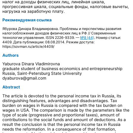
налог на доходы физических лиц, линейная шкала,
прогрессивная шкала, социальные фонды, налоговые вычеты,
нагрузка на заработную плату.
Рекомендуемая ссылка
Ябурова Динара Владимировна. Проблемы и перспективы развития
налогообложения доходов физических лиц в РФ // Современные
технологии управления. ISSN 2226-9339. —
№8 (44)
. Номер статьи:
4409. Дата публикации: 08.08.2014. Режим доступа:
https://sovman.ru/article/4409/
Authors
Yaburova Dinara Vladimirovna
graduate student of business economics and entrepreneurship
Russia, Saint-Petersburg State University
dyaburova@gmail.com
Abstract
The article is devoted to the personal income tax in Russia, its
distinguishing features, advantages and disadvantages. Tax
burden on wages in Russia is compared with the tax burden on
wages in USA. The comparison is made by the parameters like the
type of scale (progressive and proportional taxes), amount of
contributions to the social funds and amount of deductions. As a
result the conclusion is that the personal income tax in Russia
needs the reformation. In a consequence of that formation,