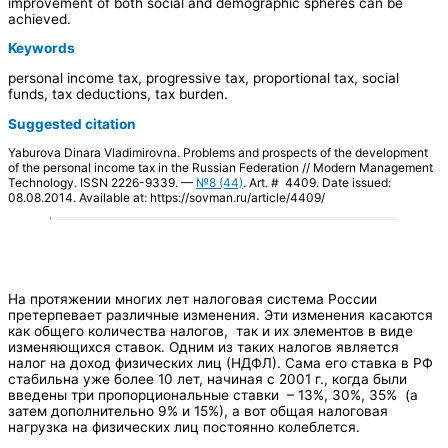
improvement of both social and demographic spheres can be
achieved.
Keywords
personal income tax, progressive tax, proportional tax, social
funds, tax deductions, tax burden.
Suggested citation
Yaburova Dinara Vladimirovna. Problems and prospects of the development
of the personal income tax in the Russian Federation // Modern Management
Technology. ISSN 2226-9339. —
№8 (44)
. Art. # 4409. Date issued:
08.08.2014. Available at: https://sovman.ru/article/4409/
На протяжении многих лет налоговая система России
претерпевает различные изменения. Эти изменения касаются
как общего количества налогов, так и их элементов в виде
изменяющихся ставок. Одним из таких налогов является
налог на доход физических лиц (НДФЛ). Сама его ставка в РФ
стабильна уже более 10 лет, начиная с 2001 г., когда были
введены три пропорциональные ставки – 13%, 30%, 35% (а
затем дополнительно 9% и 15%), а вот общая налоговая
нагрузка на физических лиц постоянно колеблется.