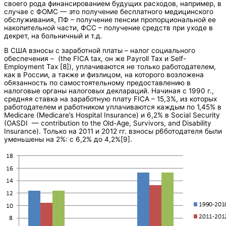
своего рода финансированием будущих расходов, например, в
случае с ФОМС — это получение бесплатного медицинского
обслуживания, ПФ – получение пенсии пропорциональной ее
накопительной части, ФСС – получение средств при уходе в
декрет, на больничный и т.д.
В США взносы с заработной платы – налог социального
обеспечения – (the FICA tax, он же Payroll Tax и Self-
Employment Tax [8]), уплачиваются не только работодателем,
как в России, а также и физлицом, на которого возложена
обязанность по самостоятельному предоставлению в
налоговые органы налоговых деклараций. Начиная с 1990 г.,
средняя ставка на заработную плату FICA – 15,3%, из которых
работодателем и работником уплачиваются каждым по 1,45% в
Medicare (Medicare’s Hospital Insurance) и 6,2% в Social Security
(OASDI — contribution to the Old-Age, Survivors, and Disability
Insurance). Только на 2011 и 2012 гг. взносы р6ботодателя были
уменьшены на 2%: с 6,2% до 4,2%[9].