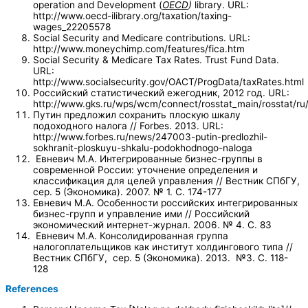
operation and Development (
OECD
)
library. URL:
http://www.oecd-ilibrary.org/taxation/taxing-
wages_22205578
Social Security and Medicare contributions. URL:
http://www.moneychimp.com/features/fica.htm
Social Security & Medicare Tax Rates. Trust Fund Data.
URL:
http://www.socialsecurity.gov/OACT/ProgData/taxRates.html
Российский статистический ежегодник, 2012 год. URL:
http://www.gks.ru/wps/wcm/connect/rosstat_main/rosstat/ru/
Путин предложил сохранить плоскую шкалу
подоходного налога // Forbes. 2013. URL:
http://www.forbes.ru/news/247003-putin-predlozhil-
sokhranit-ploskuyu-shkalu-podokhodnogo-naloga
Евневич М.А. Интегрированные бизнес-группы в
современной России: уточнение определения и
классификация для целей управления // Вестник СПбГУ,
сер. 5 (Экономика). 2007. № 1. C. 174-177
Евневич М.А. Особенности российских интегрированных
бизнес-групп и управление ими // Российский
экономический интернет-журнал. 2006. № 4. С. 83
Евневич М.А. Консолидированная группа
налогоплательщиков как институт холдингового типа //
Вестник СПбГУ, сер. 5 (Экономика). 2013. №3. С. 118-
128
References