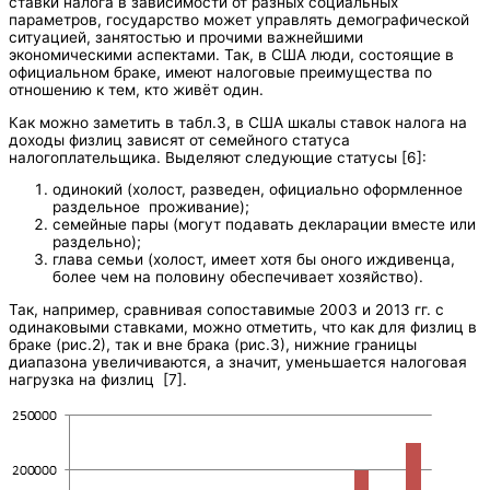
ставки налога в зависимости от разных социальных
параметров, государство может управлять демографической
ситуацией, занятостью и прочими важнейшими
экономическими аспектами. Так, в США люди, состоящие в
официальном браке, имеют налоговые преимущества по
отношению к тем, кто живёт один.
Как можно заметить в табл.3, в США шкалы ставок налога на
доходы физлиц зависят от семейного статуса
налогоплательщика. Выделяют следующие статусы [6]:
одинокий (холост, разведен, официально оформленное
раздельное проживание);
семейные пары (могут подавать декларации вместе или
раздельно);
глава семьи (холост, имеет хотя бы оного иждивенца,
более чем на половину обеспечивает хозяйство).
Так, например, сравнивая сопоставимые 2003 и 2013 гг. с
одинаковыми ставками, можно отметить, что как для физлиц в
браке (рис.2), так и вне брака (рис.3), нижние границы
диапазона увеличиваются, а значит, уменьшается налоговая
нагрузка на физлиц [7].