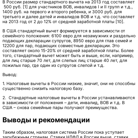
В России размер стандартного вычета на 2013 год составляет
500 руб. [1] для участников ВОВ, инвалидов I и II групп и т.д.,
1400 руб. на первого и второго ребенка, и 3000 руб. для
третьего и далее детей и инвалидов ВОВ и т.д. что составляет
на 2013 год от 2 до 12% от средней заработной платы [10].
В США стандартный вычет формируется в зависимости от
семейного положения: 6100 евро для незамужних и раздельно
подающих декларации супругов, 8950 евро для глав семей и
12200 для пар, подающих совместные декларации. Это
составляет около 15-20% от средней заработной платы. Более
того, стандартный вычет может быть и выше, если, например,
для лиц старше 70 лет, для слепых лиц старше 40 лет, для
пожилых пар, где один из супругов слепой и т.д.
Вывод:
1. Налоговые вычеты в России низкие, значит, они не способны
существенно снизить налоговую базу.
2. Стандартные налоговые вычеты в России устанавливаются
в зависимости от положения – дети, инвалид, ВОВ и т.д. В
США – снова семейные пары получают преимущества.
Выводы и рекомендации
Таким образом, налоговая система России пока уступает
зарубежным странам. Ставки НДФЛ в России выше, ставки