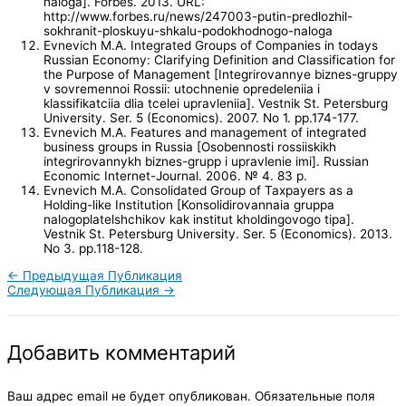
naloga]. Forbes. 2013. URL:
http://www.forbes.ru/news/247003-putin-predlozhil-
sokhranit-ploskuyu-shkalu-podokhodnogo-naloga
Evnevich M.A. Integrated Groups of Companies in todays
Russian Economy: Clarifying Definition and Classification for
the Purpose of Management [Integrirovannye biznes-gruppy
v sovremennoi Rossii: utochnenie opredeleniia i
klassifikatciia dlia tcelei upravleniia]. Vestnik St. Petersburg
University. Ser. 5 (Economics). 2007. No 1. pp.174-177.
Evnevich M.A. Features and management of integrated
business groups in Russia [Osobennosti rossiiskikh
integrirovannykh biznes-grupp i upravlenie imi]. Russian
Economic Internet-Journal. 2006. № 4. 83 p.
Evnevich M.A. Consolidated Group of Taxpayers as a
Holding-like Institution [Konsolidirovannaia gruppa
nalogoplatelshchikov kak institut kholdingovogo tipa].
Vestnik St. Petersburg University. Ser. 5 (Economics). 2013.
No 3. pp.118-128.
←
Предыдущая Публикация
Следующая Публикация
→
Добавить комментарий
Ваш адрес email не будет опубликован.
Обязательные поля