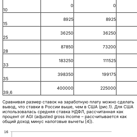
0
0
10
8925
8925
15
36250
36250
25
87850
73200
28
183250
111525
33
398350
199175
35
400000
225000
39,6
Сравнивая размер ставок на заработную плату можно сделать
вывод, что ставки в России выше, чем в США (рис.1). Для США
использовалась средняя ставка НДФЛ, рассчитанная как
процент от AGI (adjusted gross income – рассчитывается как
общий доход минус налоговые вычеты [4]).