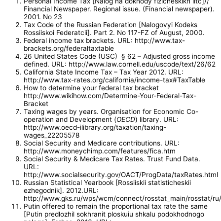
Personal Income Tax [Nalog na dokhody fizicheskikh litc]//
Financial Newspaper. Regional issue. (Financial newspaper).
2001. No 23
Tax Code of the Russian Federation [Nalogovyi Kodeks
Rossiiskoi Federatcii]. Part 2. No 117-FZ of August, 2000.
Federal income tax brackets. URL: http://www.tax-
brackets.org/federaltaxtable
26 United States Code (USC) § 62 – Adjusted gross income
defined. URL: http://www.law.cornell.edu/uscode/text/26/62
California State Income Tax – Tax Year 2012. URL:
http://www.tax-rates.org/california/income-tax#TaxTable
How to determine your federal tax bracket
http://www.wikihow.com/Determine-Your-Federal-Tax-
Bracket
Taxing wages by years. Organisation for Economic Co-
operation and Development (
OECD
) library. URL:
http://www.oecd-ilibrary.org/taxation/taxing-
wages_22205578
Social Security and Medicare contributions. URL:
http://www.moneychimp.com/features/fica.htm
Social Security & Medicare Tax Rates. Trust Fund Data.
URL:
http://www.socialsecurity.gov/OACT/ProgData/taxRates.html
Russian Statistical Yearbook [Rossiiskii statisticheskii
ezhegodnik]. 2012.URL:
http://www.gks.ru/wps/wcm/connect/rosstat_main/rosstat/ru/
Putin offered to remain the proportional tax rate the same
[Putin predlozhil sokhranit ploskuiu shkalu podokhodnogo