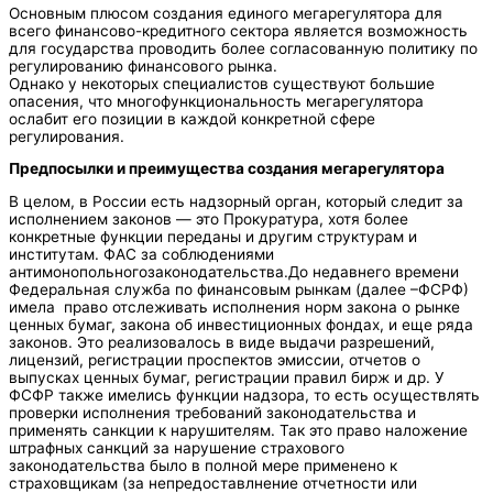
Основным плюсом создания единого мегарегулятора для
всего финансово-кредитного сектора является возможность
для государства проводить более согласованную политику по
регулированию финансового рынка.
Однако у некоторых специалистов существуют большие
опасения, что многофункциональность мегарегулятора
ослабит его позиции в каждой конкретной сфере
регулирования.
Предпосылки и преимущества создания мегарегулятора
В целом, в России есть надзорный орган, который следит за
исполнением законов — это Прокуратура, хотя более
конкретные функции переданы и другим структурам и
институтам. ФАС за соблюдениями
антимонопольногозаконодательства.До недавнего времени
Федеральная служба по финансовым рынкам (далее –ФСРФ)
имела право отслеживать исполнения норм закона о рынке
ценных бумаг, закона об инвестиционных фондах, и еще ряда
законов. Это реализовалось в виде выдачи разрешений,
лицензий, регистрации проспектов эмиссии, отчетов о
выпусках ценных бумаг, регистрации правил бирж и др. У
ФСФР также имелись функции надзора, то есть осуществлять
проверки исполнения требований законодательства и
применять санкции к нарушителям. Так это право наложение
штрафных санкций за нарушение страхового
законодательства было в полной мере применено к
страховщикам (за непредоставлнение отчетности или