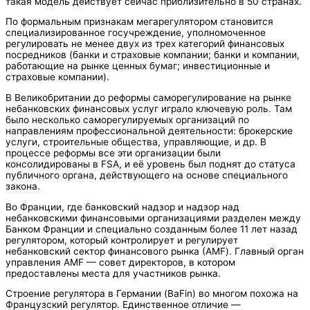
такая модель действует сейчас приблизительно в 50 странах.
По формальным признакам мегарегулятором становится
специализированное госучреждение, уполномоченное
регулировать не менее двух из трех категорий финансовых
посредников (банки и страховые компании; банки и компании,
работающие на рынке ценных бумаг; инвестиционные и
страховые компании).
В Великобритании до реформы саморегулирование на рынке
небанковских финансовых услуг играло ключевую роль. Там
было несколько саморегулируемых организаций по
направлениям профессиональной деятельности: брокерские
услуги, строительные общества, управляющие, и др. В
процессе реформы все эти организации были
консолидированы в FSA, и её уровень был поднят до статуса
публичного органа, действующего на основе специального
закона.
Во Франции, где банковский надзор и надзор над
небанковскими финансовыми организациями разделен между
Банком Франции и специально созданным более 11 лет назад
регулятором, который контролирует и регулирует
небанковский сектор финансового рынка (АМF). Главный орган
управления AMF — совет директоров, в котором
предоставлены места для участников рынка.
Строение регулятора в Германии (BаFin) во многом похожа на
Французский регулятор. Единственное отличие —