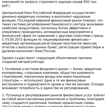
пояснений по запросу страхового надзора штраф 500 тыс.
руб.).
Центральный банк Российской Федерации осуществляет
денежно-кредитную политику и выполняет надзорные
функции. Последний мировой финансовый рынок показал, что
такая система регулирования банковского сектора экономики
наиболее продуктивна, поскольку более эффективно и
оперативно проводились антикризисные мероприятия в
банковской сфере по сравнению с другими отраслями страны.
С 01.09.2013 функции по лицензированию финансово –
кредитные организации,регистрации проспектов эмиссии,
отчетов о выпусках ценных бумаг, регистрации правил бирж и
дртакже выполняет Банк России.
Однако существуют следующие объективные причины
создания мегарегулятора:
1. Основные участники фондового рынка — банки, кредитные
кооперативы, страховые компании, общества взаимного
страхования, пенсионные фонды или инвестиционные
структуры — используют одни и те же финансовые
инструменты и подвергаются одним и тем же рискам. Отсюда
возникает потребность в единстве их регулирования;
2. Путаница в регулировании рынков финансовых услуг влечет
за собой многочисленные разногласия и проблемы, благодаря
чему создаются различные теневые нерыночные схемы.
Отсутствие единых правил и законов финансового рынка,