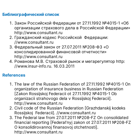
Библиографический список
Закон Российской Федерации от 27.11.1992 №4015-1 «Об
организации страхового дела в Российской Федерации»
http://www.consultant.ru
Гражданский кодекс Российской Федерации:
//www.consultant.ru
Федеральный закон от 27.07.2011 №208-ФЗ «О
консолидированной финансовой отчетности»
http://www.consultant.ru
Романова М.В. Страховой рынок и мегарегулятор http:
//www.insur-info.ru. 16.03.2011
References
The law of the Russian Federation of 27.11.1992 №4015-1 On
organization of insurance business in Russian Federation
[Zakon Rossijskoj Federacii ot 27.11.1992 №4015-1 Ob
organizacii strahovogo dela v Rossijskoj Federacii].
http://www.consultant.ru
Civil code of the Russian Federation [Grazhdanskij kodeks
Rossijskoj Federacii]. //www.consultant.ru
The Federal law from 27.07.2011 №208-FZ On consolidated
financial reporting [Federal’nyj zakon ot 27.07.2011 №208-FZ
O konsolidirovannoj finansovoj otchetnosti].
http://www.consultant.ru