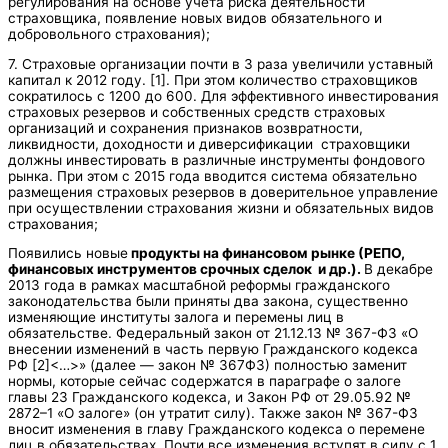
регулирования на основе учета риска деятельности
страховщика, появление новых видов обязательного и
добровольного страхования);
7. Страховые организации почти в 3 раза увеличили уставный
капитал к 2012 году. [1]. При этом количество страховщиков
сократилось с 1200 до 600. Для эффективного инвестирования
страховых резервов и собственных средств страховых
организаций и сохранения признаков возвратности,
ликвидности, доходности и диверсификации страховщики
должны инвестировать в различные инструменты фондового
рынка. При этом с 2015 года вводится система обязательно
размещения страховых резервов в доверительное управление
при осуществлении страхования жизни и обязательных видов
страхования;
Появились новые
продукты на финансовом рынке (РЕПО,
финансовых инструментов срочных сделок и др.).
В декабре
2013 года в рамках масштабной реформы гражданского
законодательства были приняты два закона, существенно
изменяющие институты залога и перемены лиц в
обязательстве. Федеральный закон от 21.12.13 № 367-ФЗ «О
внесении изменений в часть первую Гражданского кодекса
РФ [2]<…>» (далее — закон № 367ФЗ) полностью заменит
нормы, которые сейчас содержатся в параграфе о залоге
главы 23 Гражданского кодекса, и Закон РФ от 29.05.92 №
2872–1 «О залоге» (он утратит силу). Также закон № 367-ФЗ
вносит изменения в главу Гражданского кодекса о перемене
лиц в обязательствах. Почти все изменения вступят в силу с 1