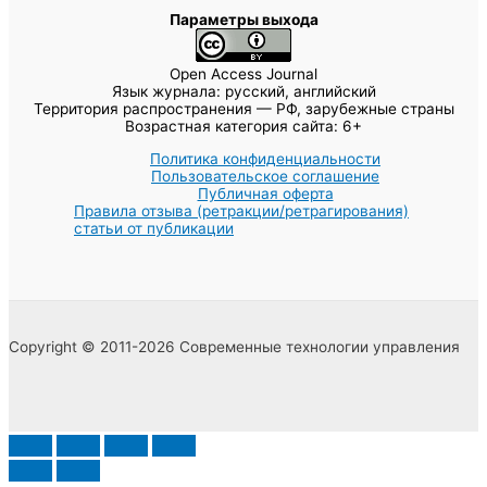
Статья «Что выгоднее: развивать бизнес или играть на
финансовых рынках?»
Статья «Менеджмент первого миллиона: стратегии и подходы
к управлению капиталом»
Статья «Стратегический подход обеспечения финансовой
устойчивости организаций в современных условиях»
Библиографический список
Купро Е.Г. Проблемы финансирования высших учебных
заведений в Российской Федерации // Бухгалтерский
учет в бюджетных и некоммерческих организациях. —