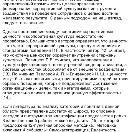
определяющий возможность целенаправленного
формирования корпоративной культуры как инструмента
воздействия на поведение сотрудников с целью достичь
желаемого результата. С данным подходом, на наш взгляд,
следует согласиться.
Однако соотношение между понятиями корпоративные
ценности и корпоративная культура недостаточно
проработано, Большинство авторов определяет, что ценности
– это часть корпоративной культуры, наряду с моделями и
стандартами поведения [11]. В частности, автор [12] считает,
что «система ценностей образует внутренний стержень
культуры». Левицкая П.В. считает, что «корпоративная
культура функционирует во внутренней среде организации, а
система ценностей обособляет ее от внешнего воздействия»
[13]. По мнению Павловой А. П. и Епифановой Н. Ш. «ценности
могут быть как позитивными, ориентирующими людей на такие
образцы поведения, которые поддерживают достижение
организационных целей, так и негативными, которые
отрицательно влияют на организационную эффективность»
[14].
Если литература по анализу категорий и понятий в данной
области представлена достаточно широко, то описание
методов и инструментов идентификации предлагается редко.
В качестве такой работы можно выделить [15], в которой
предложена 12-пунктная опросная методика. Методика
включает 4 субшкалы: Самокатегоризация, Валентность