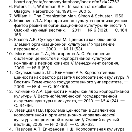
board.org/data/economydatabase/index.cfm?id=27762
Peters T.J., Waterman R.H. In search of excellence.
Glasgow: Harper&Colins, 1991. — 360 p.
William H. The Organization Man. Simon & Schuster. 1956.
Макорина Л.А. Корпоративная культура организации как
фактор развития организационной культуры личности //
Омский научный вестник, — 2011. — № 6 (102). — С. 164-
166.
Козлов А.В, Сухорукова М. Ценности как ключевой
элемент организационной культуры // Управление
персоналом, — 2000. — № 11 (53).
Могилевкин Г. А., Новгородов А. С. Управление
системой ценностей и корпоративной культурой
компании в период кризиса // Менеджмент сегодня, —
2009. — № 6 (59).
Скульмовская Л.Г., Клименко А.А. Корпоративные
ценности как фактор развития корпоративной культуры //
Вестник Тюменского государственного университета, —
2009. — № 4. — С. 101-105.
Клименко А.А. Ценности и мифы как ядро корпоративной
культуры // Вестник Челябинской государственной
академии культуры и искусств, — 2010. — № 4 (24). —
С. 64-66.
Левицкая П.В. Проблема ценностей в диалектике
корпоративной и организационно-управленческой
культуры современной компании // Омский научный
вестник, 2008. — № 2 (66). — С. 60-63.
Павлова А.П. Епифанова Н.Ш. Корпоративная культура