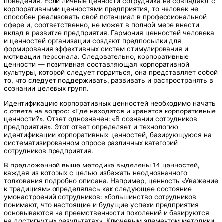
поведения. Если личные ценности сотрудника не совпадают с
корпоративными ценностями предприятия, то человек не
способен реализовать свой потенциал в профессиональной
сфере и, соответственно, не может в полной мере внести
вклад в развитие предприятия. Гармония ценностей человека
и ценностей организации создают предпосылки для
формирования эффективных систем стимулирования и
мотивации персонала. Следовательно, корпоративные
ценности — позитивная составляющая корпоративной
культуры, которой следует гордиться, она представляет собой
то, что следует поддерживать, развивать и распространять в
сознании целевых групп.
Идентификацию корпоративных ценностей необходимо начать
с ответа на вопрос: «Где находятся и хранятся корпоративные
ценности?». Ответ однозначен: «В сознании сотрудников
предприятия». Этот ответ определяет и технологию
идентификации корпоративных ценностей, базирующуюся на
систематизированном опросе различных категорий
сотрудников предприятия.
В предложенной выше методике выделены 14 ценностей,
каждая из которых с целью избежать неоднозначного
толкования подробно описана. Например, ценность «Уважение
к традициям» определялась как следующее состояние
умонастроений сотрудников: «большинство сотрудников
понимают, что настоящие и будущие успехи предприятия
основываются на преемственности поколений и базируются
на достигнутых результатах». Ключевым элементом методики