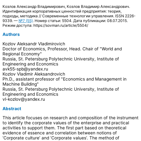
Козлов Александр Владимирович, Козлов Владимир Александрович.
Идентификация корпоративных ценностей предприятия: теория,
подходы, методика // Современные технологии управления. ISSN 2226-
9339. —
№7 (55)
. Номер статьи: 5504. Дата публикации: 08.07.2015.
Режим доступа: https://sovman.ru/article/5504/
Authors
Kozlov Aleksandr Vladimirovich
Doctor of Economics, Professor, Head. Chair of "World and
Regional Economy"
Russia, St. Petersburg Polytechnic University, Institute of
Engineering and Economics
avk55-spb@yandex.ru
Kozlov Vladimir Aleksandrovich
Ph.D., assistant professor of "Economics and Management in
Machine Building"
Russia, St. Petersburg Polytechnic University, Institute of
Engineering and Economics
vl-kozlov@yandex.ru
Abstract
This article focuses on research and composition of the instrument
to identify the corporate values of the enterprise and practical
activities to support them. The first part based on theoretical
evidence of essence and correlation between notions of
‘Corporate culture’ and ‘Corporate values’. The method of