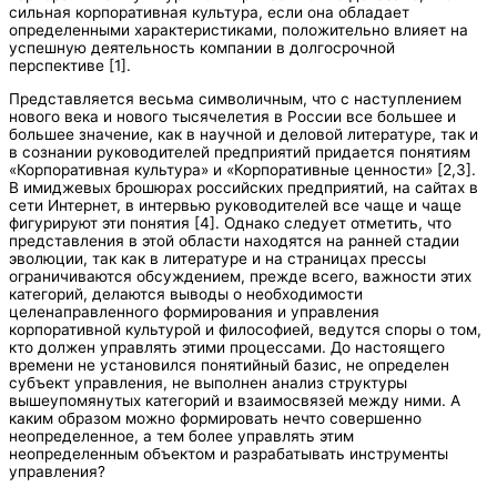
сильная корпоративная культура, если она обладает
определенными характеристиками, положительно влияет на
успешную деятельность компании в долгосрочной
перспективе [1].
Представляется весьма символичным, что с наступлением
нового века и нового тысячелетия в России все большее и
большее значение, как в научной и деловой литературе, так и
в сознании руководителей предприятий придается понятиям
«Корпоративная культура» и «Корпоративные ценности» [2,3].
В имиджевых брошюрах российских предприятий, на сайтах в
сети Интернет, в интервью руководителей все чаще и чаще
фигурируют эти понятия [4]. Однако следует отметить, что
представления в этой области находятся на ранней стадии
эволюции, так как в литературе и на страницах прессы
ограничиваются обсуждением, прежде всего, важности этих
категорий, делаются выводы о необходимости
целенаправленного формирования и управления
корпоративной культурой и философией, ведутся споры о том,
кто должен управлять этими процессами. До настоящего
времени не установился понятийный базис, не определен
субъект управления, не выполнен анализ структуры
вышеупомянутых категорий и взаимосвязей между ними. А
каким образом можно формировать нечто совершенно
неопределенное, а тем более управлять этим
неопределенным­ объектом и разрабатывать инструменты
управления?