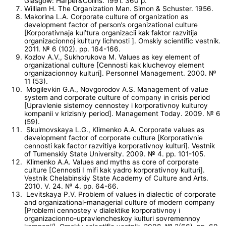
Glasgow: Harper&Colins. 1991. 360 p.
William H. The Organization Man. Simon & Schuster. 1956.
Makorina L.A. Corporate culture of organization as
development factor of person’s organizational culture
[Korporativnaja kul’tura organizacii kak faktor razvitija
organizacionnoj kul’tury lichnosti ]. Omskiy scientific vestnik.
2011. № 6 (102). pp. 164-166.
Kozlov A.V., Sukhorukova M. Values as key element of
organizational culture [Cennosti kak kluchevoy element
organizacionnoy kulturi]. Personnel Management. 2000. №
11 (53).
Mogilevkin G.A., Novgorodov A.S. Management of value
system and corporate culture of company in crisis period
[Upravlenie sistemoy cennostey i korporativnoy kulturoy
kompanii v krizisniy period]. Management Today. 2009. № 6
(59).
Skulmovskaya L.G., Klimenko A.A. Corporate values as
development factor of corporate culture [Korporativnie
cennosti kak factor razvitiya korporativnoy kulturi]. Vestnik
of Tumenskiy State University. 2009. № 4. pp. 101-105.
Klimenko A.A. Values and myths as core of corporate
culture [Cennosti I mifi kak yadro korporativnoy kulturi].
Vestnik Chelabinskiy State Academy of Culture and Arts.
2010. V. 24. № 4. pp. 64-66.
Levitskaya P.V. Problem of values in dialectic of corporate
and organizational-managerial culture of modern company
[Problemi cennostey v dialektike korporativnoy i
organizacionno-upravlencheskoy kulturi sovremennoy