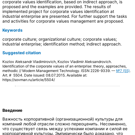
corporate values identification, based on indirect approach, is
proposed and the examples are provided. The results of
implemented project for corporate values identification at
industrial enterprise are presented. For further support the tasks
and activities for corporate values management are proposed.
Keywords
corporate culture; organizational culture; corporate values;
industrial enterprise; identification method; indirect approach.
Suggested citation
Kozlov Aleksandr Vladimirovich, Kozlov Vladimir Aleksandrovich.
Identification of the corporate values of an enterprise: theory, approaches,
methodic // Modern Management Technology. ISSN 2226-9339. —
№7 (55)
.
Art. # 5504. Date issued: 08.07.2015. Available at:
https://sovman.ru/article/5504/
Введение
Важность корпоративной (организационной) культуры для
компаний любой отрасли сложно переоценить. Несомненно,
что существует связь между успехами компании и силой ее
корпоративной культуры. Эмпирически было доказано, что