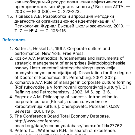
как необходимый ресурс повышения эффективности
предпринимательской деятельности // Вестник АГТУ, —
2007. — № 3 (38). — С. 222-223.
Ловаков А.В. Разработка и апробация методики
диагностики организационной идентификации //
Психология: Журнал Высшей школы экономики, 2010. —
Т. 7. — № 4. — С. 108-116.
References
Kotter J., Heskett J., 1992. Corporate culture and
performance. New York: Free Press.
Kozlov A.V. Methodical fundamentals and instruments of
strategic management of enterprises [Metodologicheskie
osnovy i instrumentarij strategicheskogo upravlenija
promyshlennymi predprijatijami]. Dissertation for the degree
of Doctor of Economics. St. Petersburg, 2001. 302 p.
Komarova A.V. Role of manager in corporate culture forming
[Rol’ rukovoditelja v formirovanii korporativnoj kul’tury]. Oil
Refining and Petrochemistry. 2002. № 6. pp. 3-6.
Evgen’ev A.M. Philosophy of success. Introduction to
corporate culture [Filosofija uspeha. Vvedenie v
korporativnuju kul’turu]. Cherepovetc. Publisher. OJSV
Sevestal. 2001. 19 p.
The Conference Board Total Economy Database.
http://www.conference-
board.org/data/economydatabase/index.cfm?id=27762
Peters T.J., Waterman R.H. In search of excellence.