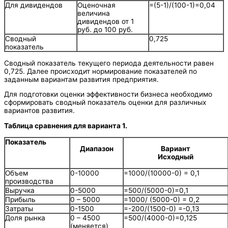
Для дивидендов
Оценочная
=(5-1)/(100-1)=0,04
величина
дивидендов от 1
руб. до 100 руб.
Сводный
0,725
показатель
Сводный показатель текущего периода деятельности равен
0,725. Далее происходит нормирование показателей по
заданным вариантам развития предприятия.
Для подготовки оценки эффективности бизнеса необходимо
сформировать сводный показатель оценки для различных
вариантов развития.
Таблица сравнения для варианта 1.
Показатель
Диапазон
Вариант
Исходный
Объем
0-10000
=1000/(10000-0) = 0,1
производства
Выручка
0-5000
=500/(5000-0)=0,1
Прибыль
0 – 5000
=1000/ (5000-0) = 0,2
Затраты
0-1500
=-200/(1500-0) =-0,13
Доля рынка
0 – 4500
=500/(4000-0)=0,125
(меняется)