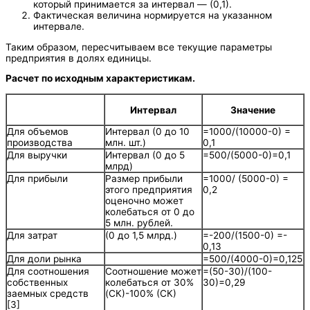
который принимается за интервал — (0,1).
Фактическая величина нормируется на указанном
интервале.
Таким образом, пересчитываем все текущие параметры
предприятия в долях единицы.
Расчет по исходным характеристикам.
Интервал
Значение
Для объемов
Интервал (0 до 10
=1000/(10000-0) =
производства
млн. шт.)
0,1
Для выручки
Интервал (0 до 5
=500/(5000-0)=0,1
млрд)
Для прибыли
Размер прибыли
=1000/ (5000-0) =
этого предприятия
0,2
оценочно может
колебаться от 0 до
5 млн. рублей.
Для затрат
(0 до 1,5 млрд.)
=-200/(1500-0) =-
0,13
Для доли рынка
=500/(4000-0)=0,125
Для соотношения
Соотношение может
=(50-30)/(100-
собственных
колебаться от 30%
30)=0,29
заемных средств
(СК)-100% (СК)
[3]