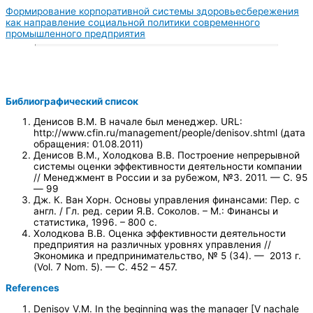
Формирование корпоративной системы здоровьесбережения
как направление социальной политики современного
промышленного предприятия
Библиографический список
Денисов В.М. В начале был менеджер. URL:
http://www.cfin.ru/management/people/denisov.shtml (дата
обращения: 01.08.2011)
Денисов В.М., Холодкова В.В. Построение непрерывной
системы оценки эффективности деятельности компании
// Менеджмент в России и за рубежом, №3. 2011. — С. 95
— 99
Дж. К. Ван Хорн. Основы управления финансами: Пер. с
англ. / Гл. ред. серии Я.В. Соколов. – М.: Финансы и
статистика, 1996. – 800 с.
Холодкова В.В. Оценка эффективности деятельности
предприятия на различных уровнях управления //
Экономика и предпринимательство, № 5 (34). — 2013 г.
(Vol. 7 Nom. 5). — С. 452 – 457.
References
Denisov V.M. In the beginning was the manager [V nachale