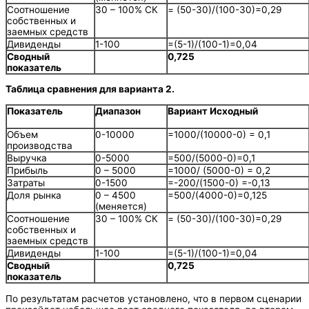
Соотношение
30 – 100% СК
= (50-30)/(100-30)=0,29
собственных и
заемных средств
Дивиденды
1-100
=(5-1)/(100-1)=0,04
Сводный
0,725
показатель
Таблица сравнения для варианта 2.
Показатель
Диапазон
Вариант Исходный
Объем
0-10000
=1000/(10000-0) = 0,1
производства
Выручка
0-5000
=500/(5000-0)=0,1
Прибыль
0 – 5000
=1000/ (5000-0) = 0,2
Затраты
0-1500
=-200/(1500-0) =-0,13
Доля рынка
0 – 4500
=500/(4000-0)=0,125
(меняется)
Соотношение
30 – 100% СК
= (50-30)/(100-30)=0,29
собственных и
заемных средств
Дивиденды
1-100
=(5-1)/(100-1)=0,04
Сводный
0,725
показатель
По результатам расчетов установлено, что в первом сценарии