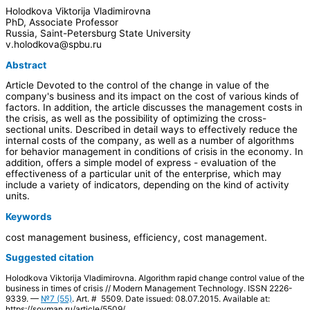
Holodkova Viktorija Vladimirovna
PhD, Associate Professor
Russia, Saint-Petersburg State University
v.holodkova@spbu.ru
Abstract
Article Devoted to the control of the change in value of the
company's business and its impact on the cost of various kinds of
factors. In addition, the article discusses the management costs in
the crisis, as well as the possibility of optimizing the cross-
sectional units. Described in detail ways to effectively reduce the
internal costs of the company, as well as a number of algorithms
for behavior management in conditions of crisis in the economy. In
addition, offers a simple model of express - evaluation of the
effectiveness of a particular unit of the enterprise, which may
include a variety of indicators, depending on the kind of activity
units.
Keywords
сost management business, efficiency, cost management.
Suggested citation
Holodkova Viktorija Vladimirovna. Algorithm rapid change control value of the
business in times of crisis // Modern Management Technology. ISSN 2226-
9339. —
№7 (55)
. Art. # 5509. Date issued: 08.07.2015. Available at:
https://sovman.ru/article/5509/