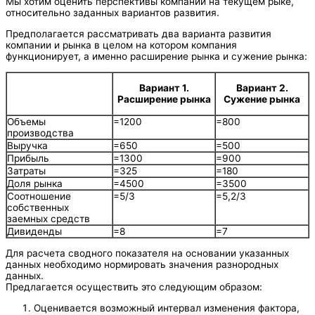
Мы хотим оценить перспективы компании на текущем рыке,
относительно заданных вариантов развития.
Предполагается рассматривать два варианта развития
компании и рынка в целом на котором компания
функционирует, а именно расширение рынка и сужение рынка:
Вариант 1.
Вариант 2.
Расширение рынка
Сужение рынка
Объемы
=1200
=800
производства
Выручка
=650
=500
Прибыль
=1300
=900
Затраты
=325
=180
Доля рынка
=4500
=3500
Соотношение
=5/3
=5,2/3
собственных
заемных средств
Дивиденды
=8
=7
Для расчета сводного показателя на основании указанных
данных необходимо нормировать значения разнородных
данных.
Предлагается осуществить это следующим образом:
Оценивается возможный интервал изменения фактора,