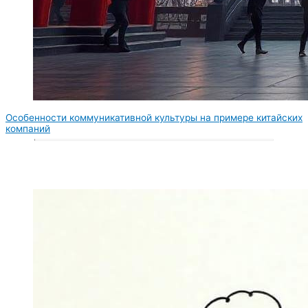
Особенности коммуникативной культуры на примере китайских
компаний