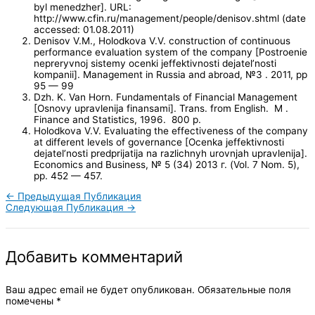
byl menedzher]. URL:
http://www.cfin.ru/management/people/denisov.shtml (date
accessed: 01.08.2011)
Denisov V.M., Holodkova V.V. construction of continuous
performance evaluation system of the company [Postroenie
nepreryvnoj sistemy ocenki jeffektivnosti dejatel’nosti
kompanii]. Management in Russia and abroad, №3 . 2011, pp
95 — 99
Dzh. K. Van Horn. Fundamentals of Financial Management
[Osnovy upravlenija finansami]. Trans. from English. M .
Finance and Statistics, 1996. 800 p.
Holodkova V.V. Evaluating the effectiveness of the company
at different levels of governance [Ocenka jeffektivnosti
dejatel’nosti predprijatija na razlichnyh urovnjah upravlenija].
Economics and Business, № 5 (34) 2013 г. (Vol. 7 Nom. 5),
pp. 452 — 457.
←
Предыдущая Публикация
Следующая Публикация
→
Добавить комментарий
Ваш адрес email не будет опубликован.
Обязательные поля
помечены
*