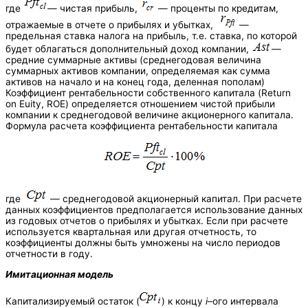
где
— чистая прибыль,
— проценты по кредитам,
отражаемые в отчете о прибылях и убытках,
—
предельная ставка налога на прибыль, т.е. ставка, по которой
будет облагаться дополнительный доход компании,
—
средние суммарные активы (среднегодовая величина
суммарных активов компании, определяемая как сумма
активов на начало и на конец года, деленная пополам)
Коэффициент рентабельности собственного капитала (Return
on Euity, ROE) определяется отношением чистой прибыли
компании к среднегодовой величине акционерного капитала.
Формула расчета коэффициента рентабельности капитала
где
— среднегодовой акционерный капитал. При расчете
данных коэффициентов предполагается использование данных
из годовых отчетов о прибылях и убытках. Если при расчете
используется квартальная или другая отчетность, то
коэффициенты должны быть умножены на число периодов
отчетности в году.
Имитационная модель
Капитализируемый остаток (
) к концу
i
–ого интервала