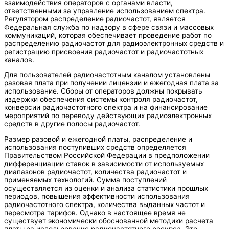
взаимодействия операторов с органами власти,
ответственными за управление использованием спектра.
Регулятором распределение радиочастот, является
Федеральная служба по надзору в сфере связи и массовых
коммуникаций, которая обеспечивает проведение работ по
распределению радиочастот для радиоэлектронных средств и
регистрацию присвоения радиочастот и радиочастотных
каналов.
Для пользователей радиочастотным каналом установлены
разовая плата при получении лицензии и ежегодная плата за
использование. Сборы от операторов должны покрывать
издержки обеспечения системы контроля радиочастот,
конверсии радиочастотного спектра и на финансирование
мероприятий по переводу действующих радиоэлектронных
средств в другие полосы радиочастот.
Размер разовой и ежегодной платы, распределение и
использования поступивших средств определяется
Правительством Российской Федерации в предположении
дифференциации ставок в зависимости от используемых
диапазонов радиочастот, количества радиочастот и
применяемых технологий. Сумма поступлений
осуществляется из оценки и анализа статистики прошлых
периодов, повышения эффективности использования
радиочастотного спектра, количества выданных частот и
пересмотра тарифов. Однако в настоящее время не
существует экономически обоснованной методики расчета
платы за использование радиочастотного ресурса. Это