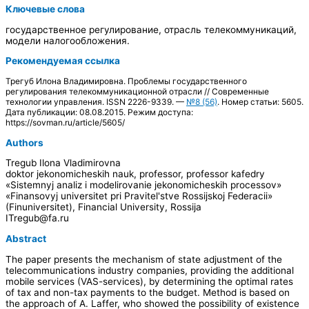
Ключевые слова
государственное регулирование, отрасль телекоммуникаций,
модели налогообложения.
Рекомендуемая ссылка
Трегуб Илона Владимировна. Проблемы государственного
регулирования телекоммуникационной отрасли // Современные
технологии управления. ISSN 2226-9339. —
№8 (56)
. Номер статьи: 5605.
Дата публикации: 08.08.2015. Режим доступа:
https://sovman.ru/article/5605/
Authors
Tregub Ilona Vladimirovna
doktor jekonomicheskih nauk, professor, professor kafedry
«Sistemnyj analiz i modelirovanie jekonomicheskih processov»
«Finansovyj universitet pri Pravitel'stve Rossijskoj Federacii»
(Finuniversitet), Financial University, Rossija
ITregub@fa.ru
Abstract
The paper presents the mechanism of state adjustment of the
telecommunications industry companies, providing the additional
mobile services (VAS-services), by determining the optimal rates
of tax and non-tax payments to the budget. Method is based on
the approach of A. Laffer, who showed the possibility of existence