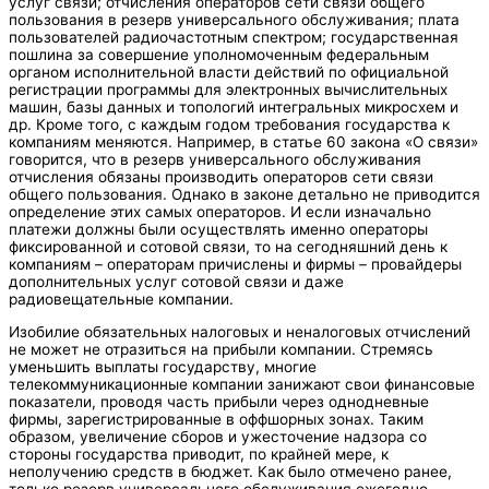
услуг связи; отчисления операторов сети связи общего
пользования в резерв универсального обслуживания; плата
пользователей радиочастотным спектром; государственная
пошлина за совершение уполномоченным федеральным
органом исполнительной власти действий по официальной
регистрации программы для электронных вычислительных
машин, базы данных и топологий интегральных микросхем и
др. Кроме того, с каждым годом требования государства к
компаниям меняются. Например, в статье 60 закона «О связи»
говорится, что в резерв универсального обслуживания
отчисления обязаны производить операторов сети связи
общего пользования. Однако в законе детально не приводится
определение этих самых операторов. И если изначально
платежи должны были осуществлять именно операторы
фиксированной и сотовой связи, то на сегодняшний день к
компаниям – операторам причислены и фирмы – провайдеры
дополнительных услуг сотовой связи и даже
радиовещательные компании.
Изобилие обязательных налоговых и неналоговых отчислений
не может не отразиться на прибыли компании. Стремясь
уменьшить выплаты государству, многие
телекоммуникационные компании занижают свои финансовые
показатели, проводя часть прибыли через однодневные
фирмы, зарегистрированные в оффшорных зонах. Таким
образом, увеличение сборов и ужесточение надзора со
стороны государства приводит, по крайней мере, к
неполучению средств в бюджет. Как было отмечено ранее,
только резерв универсального обслуживания ежегодно