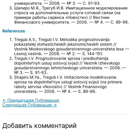
университета. — 2008. — № 3. — С. 91-93.
Шапиро М.Я., Трегуб И.В. Имитационное моделирование
спроса на дополнительные услуги сотовой связи (на
примере работы сервиса «Новости») // Вестник
Финансового университета. — 2006. — № 4. — С. 89-96.
References
Tregub A.V., Tregub I.V. Metodika prognozirovanija
pokazatelej stohasticheskih jekonomicheskih sistem //
Vestnik Moskovskogo gosudarstvennogo universiteta lesa —
Lesnoj vestnik. — 2008. — № 2. — S. 144-151.
Tregub I.V. Prognozirovanie sprosa i predlozhenija
dopolnitel’nyh uslug sotovoj svjazi // Vestnik Izhevskogo
gosudarstvennogo tehnicheskogo universiteta. — 2008. —
№ 3. — S. 91-93.
Shapiro M.Ya., Tregub I.V. Imitacionnoe modelirovanie
sprosa na dopolnitel’nye uslugi sotovoj svjazi (na primere
raboty servisa «Novosti») // Vestnik Finansovogo
universiteta. — 2006. — № 4. — S. 89-96.
←
Предыдущая Публикация
Следующая Публикация
→
Добавить комментарий