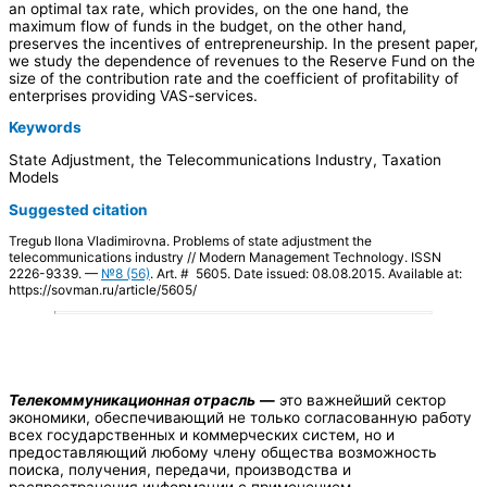
an optimal tax rate, which provides, on the one hand, the
maximum flow of funds in the budget, on the other hand,
preserves the incentives of entrepreneurship. In the present paper,
we study the dependence of revenues to the Reserve Fund on the
size of the contribution rate and the coefficient of profitability of
enterprises providing VAS-services.
Keywords
State Adjustment, the Telecommunications Industry, Taxation
Models
Suggested citation
Tregub Ilona Vladimirovna. Problems of state adjustment the
telecommunications industry // Modern Management Technology. ISSN
2226-9339. —
№8 (56)
. Art. # 5605. Date issued: 08.08.2015. Available at:
https://sovman.ru/article/5605/
Телекоммуникационная отрасль
—
это важнейший сектор
экономики, обеспечивающий не только согласованную работу
всех государственных и коммерческих систем, но и
предоставляющий любому члену общества возможность
поиска, получения, передачи, производства и