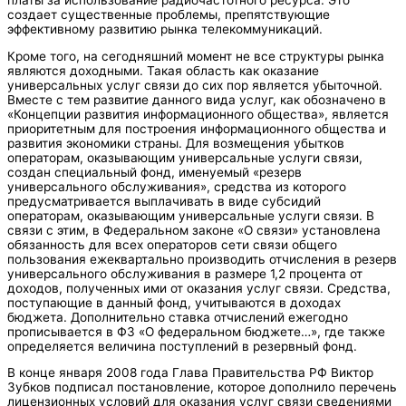
создает существенные проблемы, препятствующие
эффективному развитию рынка телекоммуникаций.
Кроме того, на сегодняшний момент не все структуры рынка
являются доходными. Такая область как оказание
универсальных услуг связи до сих пор является убыточной.
Вместе с тем развитие данного вида услуг, как обозначено в
«Концепции развития информационного общества», является
приоритетным для построения информационного общества и
развития экономики страны. Для возмещения убытков
операторам, оказывающим универсальные услуги связи,
создан специальный фонд, именуемый «резерв
универсального обслуживания», средства из которого
предусматривается выплачивать в виде субсидий
операторам, оказывающим универсальные услуги связи. В
связи с этим, в Федеральном законе «О связи» установлена
обязанность для всех операторов сети связи общего
пользования ежеквартально производить отчисления в резерв
универсального обслуживания в размере 1,2 процента от
доходов, полученных ими от оказания услуг связи. Средства,
поступающие в данный фонд, учитываются в доходах
бюджета. Дополнительно ставка отчислений ежегодно
прописывается в ФЗ «О федеральном бюджете…», где также
определяется величина поступлений в резервный фонд.
В конце января 2008 года Глава Правительства РФ Виктор
Зубков подписал постановление, которое дополнило перечень
лицензионных условий для оказания услуг связи сведениями