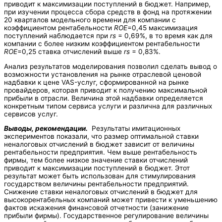
приводит к максимизации поступлений в бюджет. Например,
при изучении процесса сбора средств в фонд на протяжении
20 кварталов модельного времени для компании с
коэффициентом рентабельности
ROE
=0,45 максимизация
поступлений наблюдается при
rs
= 0,69%, в то время как для
компании с более низким коэффициентом рентабельности
ROE
=0,25 ставка отчислений выше
rs
= 0,83%.
Анализ результатов моделирования позволил сделать вывод о
возможности установления на рынке отраслевой ценовой
надбавки к цене VAS-услуг, сформированной на рынке
провайдеров, которая приводит к получению максимальной
прибыли в отрасли. Величина этой надбавки определяется
конкретным типом сервиса услуги и различна для различных
сервисов услуг.
Выводы, рекомендации.
Результаты имитационных
экспериментов показали, что размер оптимальной ставки
неналоговых отчислений в бюджет зависит от величины
рентабельности предприятия. Чем выше рентабельность
фирмы, тем более низкое значение ставки отчислений
приводит к максимизации поступлений в бюджет. Этот
результат может быть использован для стимулирования
государством величины рентабельности предприятий.
Снижение ставки неналоговых отчислений в бюджет для
высокорентабельных компаний может привести к уменьшению
фактов искажения финансовой отчетности (занижение
прибыли фирмы). Государственное регулирование величины