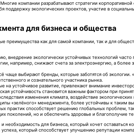
Многие компании разрабатывают стратегии корпоративной 
бя поддержку экологических проектов, участие в социаль
мента для бизнеса и общества
 преимущества как для самой компании, так и для обществ
ю, внедрение экологически устойчивых технологий часто 
ии, например, снижают счета за электроэнергию, а более 
ё чаще выбирают бренды, которые заботятся об экологии.
тственного и сознательного участника рынка.
е на устойчивое развитие, привлекают внимание инвесторо
ская устойчивость становится важным фактором при приня
оследствия изменения климата, воздействие экологических 
ципы «зелёного» менеджмента, более устойчивы к таким в
х практик способствует решению глобальных проблем, таки
щих поколений, но и обеспечить здоровье и благополучие т
и необходимость для бизнеса, который хочет оставаться к
 успеха, который способствует улучшению репутации комп