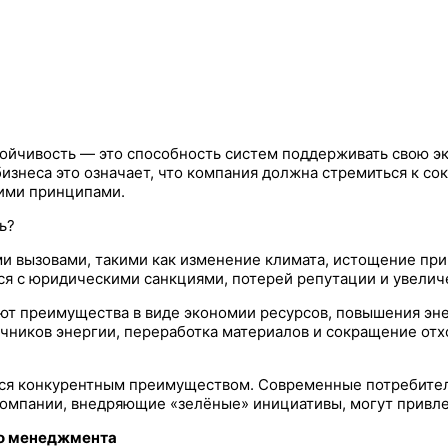
тойчивость — это способность систем поддерживать свою э
знеса это означает, что компания должна стремиться к со
кими принципами.
ь?
ми вызовами, такими как изменение климата, истощение при
ся с юридическими санкциями, потерей репутации и увели
ют преимущества в виде экономии ресурсов, повышения эн
ников энергии, переработка материалов и сокращение отхо
ится конкурентным преимуществом. Современные потребител
, компании, внедряющие «зелёные» инициативы, могут привл
го менеджмента