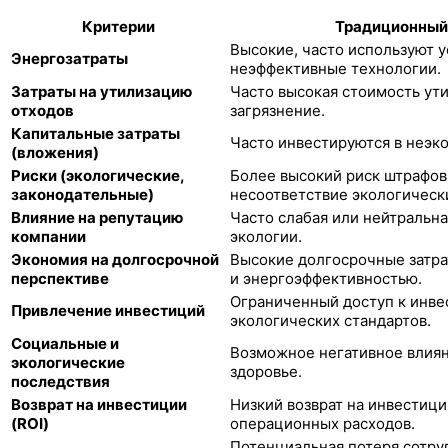
Критерии
Традиционный
Высокие, часто используют 
Энергозатраты
неэффективные технологии.
Затраты на утилизацию
Часто высокая стоимость ут
отходов
загрязнение.
Капитальные затраты
Часто инвестируются в неэк
(вложения)
Риски (экологические,
Более высокий риск штрафов 
законодательные)
несоответствие экологическ
Влияние на репутацию
Часто слабая или нейтральна
компании
экологии.
Экономия на долгосрочной
Высокие долгосрочные затра
перспективе
и энергоэффективностью.
Ограниченный доступ к инве
Привлечение инвестиций
экологических стандартов.
Социальные и
Возможное негативное влия
экологические
здоровье.
последствия
Возврат на инвестиции
Низкий возврат на инвестици
(ROI)
операционных расходов.
Потенциальная потеря сотруд