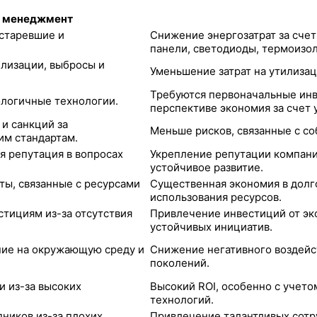
 менеджмент
устаревшие и
Снижение энергозатрат за сче
панели, светодиоды, термоизол
илизации, выбросы и
Уменьшение затрат на утилиза
Требуются первоначальные инв
ологичные технологии.
перспективе экономия за счет
и санкций за
Меньше рисков, связанные с с
им стандартам.
я репутация в вопросах
Укрепление репутации компании
устойчивое развитие.
ты, связанные с ресурсами
Существенная экономия в долг
использования ресурсов.
стициям из-за отсутствия
Привлечение инвестиций от эк
устойчивых инициатив.
ние на окружающую среду и
Снижение негативного воздейс
поколений.
и из-за высоких
Высокий ROI, особенно с учет
технологий.
ников из-за плохих
Привлечение талантливых сотру