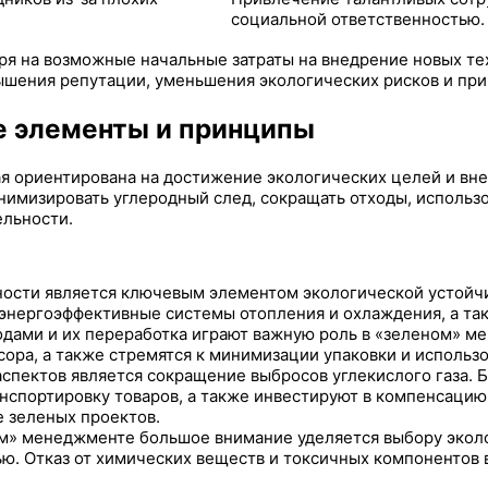
социальной ответственностью.
тря на возможные начальные затраты на внедрение новых т
вышения репутации, уменьшения экологических рисков и пр
 элементы и принципы
я ориентирована на достижение экологических целей и вне
нимизировать углеродный след, сокращать отходы, использ
ельности.
сти является ключевым элементом экологической устойчи
 энергоэффективные системы отопления и охлаждения, а та
дами и их переработка играют важную роль в «зеленом» м
сора, а также стремятся к минимизации упаковки и исполь
спектов является сокращение выбросов углекислого газа. 
анспортировку товаров, а также инвестируют в компенсаци
е зеленых проектов.
м» менеджменте большое внимание уделяется выбору эколо
ю. Отказ от химических веществ и токсичных компонентов 