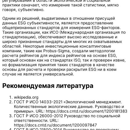
регулирования в области экологической и социальной
практики означает, что измерение такой статистики, мягко
говоря, субъективно.
Одним из решений, выдвигаемых в отношении присущей
данных ESG субъективности, является предоставление
общепризнанных стандартов для измерения ESG-факторов.
Такие организации, как ИСО (Международная организация по
стандартизации), обеспечивают высоко исследованные и
широко признанные стандарты для многих из охватываемых
областей. Некоторые инвестиционные консалтинговые
компании, такие как Probus-Sigma, создали методологии
расчета рейтингов для индекса рейтингов на основе ESG,
который основан как на стандартах ISO, так и проверен извне,
но формализация принятия таких стандартов в качестве
основы для расчета и проверки раскрытия ESG ни в коем
случае не является универсальной.
Рекомендуемая литература
wikipedia.org
ГОСТ Р ИСО 14033-2021 «Экологический менеджмент.
Количественные экологические данные. Руководство и
примеры». URL: https://docs.cntd.ru/document/1200181383
ГОСТ Р ИСО 26000-2012 Руководство по социальной
ответственности. URL:
https://docs.cntd.ru/document/1200097847
ГОСТ Р ИСО 21500-2014 Руководство по проектному