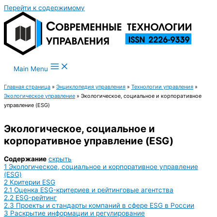
Перейти к содержимому
Main Menu
Главная страница
»
Энциклопедия управления
»
Технологии управления
»
Экологическое управление
»
Экологическое, социальное и корпоративное
управление (ESG)
Экологическое, социальное и
корпоративное управление (ESG)
Содержание
скрыть
1
Экологическое, социальное и корпоративное управление
(ESG)
2
Критерии ESG
2.1
Оценка ESG-критериев и рейтинговые агентства
2.2
ESG-рейтинг
2.3
Проекты и стандарты компаний в сфере ESG в России
3
Раскрытие информации и регулирование