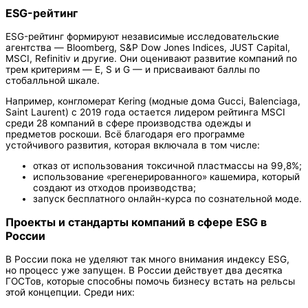
ESG-рейтинг
ESG-рейтинг формируют независимые исследовательские
агентства — Bloomberg, S&P Dow Jones Indices, JUST Capital,
MSCI, Refinitiv и другие. Они оценивают развитие компаний по
трем критериям — E, S и G — и присваивают баллы по
стобалльной шкале.
Например, конгломерат Kering (модные дома Gucci, Balenciaga,
Saint Laurent) с 2019 года остается лидером рейтинга MSCI
среди 28 компаний в сфере производства одежды и
предметов роскоши. Всё благодаря его программе
устойчивого развития, которая включала в том числе:
отказ от использования токсичной пластмассы на 99,8%;
использование «регенерированного» кашемира, который
создают из отходов производства;
запуск бесплатного онлайн-курса по сознательной моде.
Проекты и стандарты компаний в сфере ESG в
России
В России пока не уделяют так много внимания индексу ESG,
но процесс уже запущен. В России действует два десятка
ГОСТов, которые способны помочь бизнесу встать на рельсы
этой концепции. Среди них: