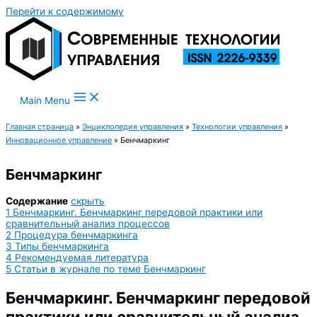
Перейти к содержимому
Main Menu
Главная страница
»
Энциклопедия управления
»
Технологии управления
»
Инновационное управление
»
Бенчмаркинг
Бенчмаркинг
Содержание
скрыть
1
Бенчмаркинг. Бенчмаркинг передовой практики или
сравнительный анализ процессов
2
Процедура бенчмаркинга
3
Типы бенчмаркинга
4
Рекомендуемая литература
5
Статьи в журнале по теме Бенчмаркинг
Бенчмаркинг. Бенчмаркинг передовой
практики или сравнительный анализ