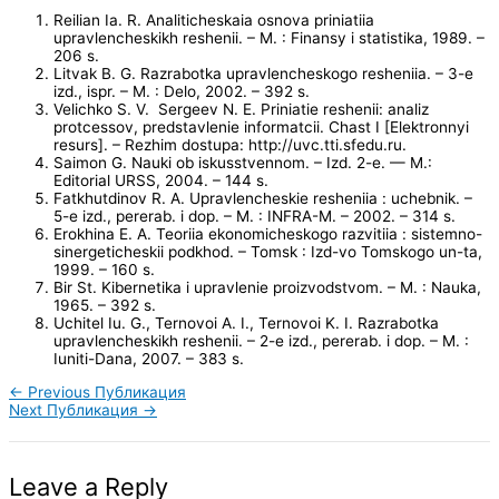
Reilian Ia. R. Analiticheskaia osnova priniatiia
upravlencheskikh reshenii. – M. : Finansy i statistika, 1989. –
206 s.
Litvak B. G. Razrabotka upravlencheskogo resheniia. – 3-e
izd., ispr. – M. : Delo, 2002. – 392 s.
Velichko S. V. Sergeev N. E. Priniatie reshenii: analiz
protcessov, predstavlenie informatcii. Chast I [Elektronnyi
resurs]. – Rezhim dostupa: http://uvc.tti.sfedu.ru.
Saimon G. Nauki ob iskusstvennom. – Izd. 2-e. — M.:
Editorial URSS, 2004. – 144 s.
Fatkhutdinov R. A. Upravlencheskie resheniia : uchebnik. –
5-e izd., pererab. i dop. – M. : INFRA-M. – 2002. – 314 s.
Erokhina E. A. Teoriia ekonomicheskogo razvitiia : sistemno-
sinergeticheskii podkhod. – Tomsk : Izd-vo Tomskogo un-ta,
1999. – 160 s.
Bir St. Kibernetika i upravlenie proizvodstvom. – M. : Nauka,
1965. – 392 s.
Uchitel Iu. G., Ternovoi A. I., Ternovoi K. I. Razrabotka
upravlencheskikh reshenii. – 2-e izd., pererab. i dop. – M. :
Iuniti-Dana, 2007. – 383 s.
←
Previous Публикация
Next Публикация
→
Leave a Reply