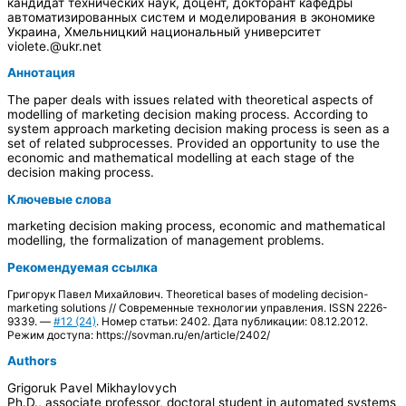
кандидат технических наук, доцент, докторант кафедры
автоматизированных систем и моделирования в экономике
Украина, Хмельницкий национальный университет
violete.@ukr.net
Аннотация
The paper deals with issues related with theoretical aspects of
modelling of marketing decision making process. According to
system approach marketing decision making process is seen as a
set of related subprocesses. Provided an opportunity to use the
economic and mathematical modelling at each stage of the
decision making process.
Ключевые слова
marketing decision making process, economic and mathematical
modelling, the formalization of management problems.
Рекомендуемая ссылка
Григорук Павел Михайлович. Theoretical bases of modeling decision-
marketing solutions // Современные технологии управления. ISSN 2226-
9339. —
#12 (24)
. Номер статьи: 2402. Дата публикации: 08.12.2012.
Режим доступа: https://sovman.ru/en/article/2402/
Authors
Grigoruk Pavel Mikhaylovych
Ph.D., associate professor, doctoral student in automated systems