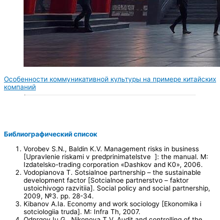
Особенности коммуникативной культуры на примере китайских
компаний
Библиографический список
Vorobev S.N., Baldin K.V. Management risks in business
[Upravlenie riskami v predprinimatelstve ]: the manual. М:
Izdatelsko-trading corporation «Dashkov and К0», 2006.
Vodopianova T. Sotsialnoe partnership – the sustainable
development factor [Sotcialnoe partnerstvo – faktor
ustoichivogo razvitiia]. Social policy and social partnership,
2009, №3. pp. 28-34.
Kibanov A.Ia. Economy and work sociology [Ekonomika i
sotciologiia truda]. М: Infra Th, 2007.
Odnrgov Iu.G., Nikonova T.V. Audit and controlling of the