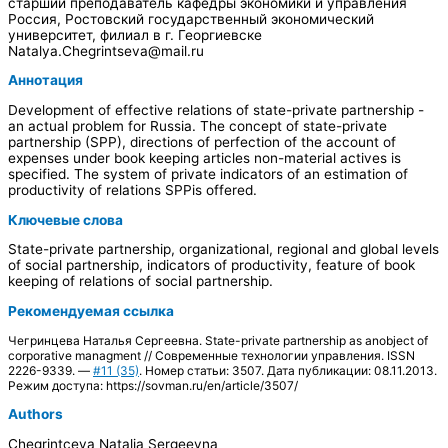
старший преподаватель кафедры экономики и управления
Россия, Ростовский государственный экономический
университет, филиал в г. Георгиевске
Natalya.Chegrintseva@mail.ru
Аннотация
Development of effective relations of state-private partnership -
an actual problem for Russia. The concept of state-private
partnership (SPP), directions of perfection of the account of
expenses under book keeping articles non-material actives is
specified. The system of private indicators of an estimation of
productivity of relations SPPis offered.
Ключевые слова
State-private partnership, organizational, regional and global levels
of social partnership, indicators of productivity, feature of book
keeping of relations of social partnership.
Рекомендуемая ссылка
Чегринцева Наталья Сергеевна. State-private partnership as anobject of
corporative managment // Современные технологии управления. ISSN
2226-9339. —
#11 (35)
. Номер статьи: 3507. Дата публикации: 08.11.2013.
Режим доступа: https://sovman.ru/en/article/3507/
Authors
Chegrintceva Natalia Sergeevna