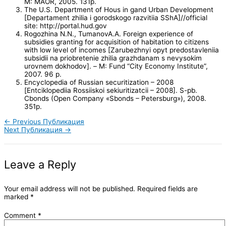
М: МАОR, 2005. 131p.
The U.S. Department of Hous in gand Urban Development
[Departament zhilia i gorodskogo razvitiia SShA]//official
site: http://portal.hud.gov
Rogozhina N.N., TumanovA.A. Foreign experience of
subsidies granting for acquisition of habitation to citizens
with low level of incomes [Zarubezhnyi opyt predostavleniia
subsidii na priobretenie zhilia grazhdanam s nevysokim
urovnem dokhodov]. – М: Fund “City Economy Institute”,
2007. 96 p.
Encyclopedia of Russian securitization – 2008
[Entciklopediia Rossiiskoi sekiuritizatcii – 2008]. S-pb.
Cbonds (Open Company «Sbonds – Petersburg»), 2008.
351p.
←
Previous Публикация
Next Публикация
→
Leave a Reply
Your email address will not be published.
Required fields are
marked
*
Comment
*