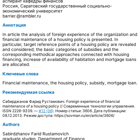
аспирант кафедры финансов
Россия, Саратовский государственный социально-
экономический университет
barrier.@rambler.ru
Аннотация
In article the analysis of foreign experience of the organization and
financial maintenance of a housing policy is presented. In
particular, target reference points of a housing policy are revealed
and considered; the basic categories of subsidies and the
corresponding methodical approaches connected with housing
financing, increase of availability of habitation and mortgage loans
are allocated.
Ключевые слова
Financial maintenance, the housing policy, subsidy, mortgage loan.
Рекомендуемая ссылка
Сабирджанов Фарид Рустамович. Foreign experience of financial
maintenance of a housing policy // Современные технологии управления.
ISSN 2226-9339. —
#12 (36)
. Номер статьи: 3606. Дата публикации:
08.12.2013. Режим доступа: https://sovman.ru/en/article/3606/
Authors
Sabirdzhanov Farid Rustamovich
graduate studen, Department of Finance