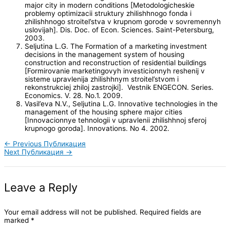
major city in modern conditions [Metodologicheskie
problemy optimizacii struktury zhilishhnogo fonda i
zhilishhnogo stroitel’stva v krupnom gorode v sovremennyh
uslovijah]. Dis. Doc. of Econ. Sciences. Saint-Petersburg,
2003.
Seljutina L.G. The Formation of a marketing investment
decisions in the management system of housing
construction and reconstruction of residential buildings
[Formirovanie marketingovyh investicionnyh reshenij v
sisteme upravlenija zhilishhnym stroitel’stvom i
rekonstrukciej zhiloj zastrojki]. Vestnik ENGECON. Series.
Economics. V. 28. No.1. 2009.
Vasil’eva N.V., Seljutina L.G. Innovative technologies in the
management of the housing sphere major cities
[Innovacionnye tehnologii v upravlenii zhilishhnoj sferoj
krupnogo goroda]. Innovations. No 4. 2002.
←
Previous Публикация
Next Публикация
→
Leave a Reply
Your email address will not be published.
Required fields are
marked
*