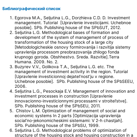
Библиографический список
Egorova M.A., Seljutina L.G., Dorzhieva C.D. D. Investment
management. Tutorial [Upravlenie investicijami. Uchebnoe
posobie]. SPb. Publishing house of the SPbSUT, 2012.
Seljutina L.G. Methodological bases of formation and
development of the system of management of process of
transformation of the housing stock of a large city
[Metodologicheskie osnovy formirovanija i razvitija sistemy
upravlenija processom preobrazovanija zhilogo fonda
krupnogo goroda. Obshhestvo. Sreda. Razvitie].Terra
Humana. 2009. No. 2.
Buzyrev V.V., Golikova T.A., Seljutina L.G. etc. The
management of investment activity in the region. Tutorial
[Upravlenie investicionnoj dejatel’nost’ju v regione.
Uchebnoe posobie]. SPb. Publishing house of the SPbSEEU,
2006.
Seljutina L.G., Pesockaja E.V. Management of innovation and
investment processes in construction [Upravlenie
innovacionno-investicionnymi processami v stroitel’stve].
SPb. Publishing house of the SPbSEU, 2011.
Chistov L.M. Optimization of management of social and
economic systems In 2 parts [Optimizacija upravlenija
social’no-jekonomicheskimi sistemami: V 2-h chastjah].
SPb. Publishing house of the SPbSU, 1999.
Seljutina L.G. Methodological problems of optimization of
structure of the housing stock and housing construction in a