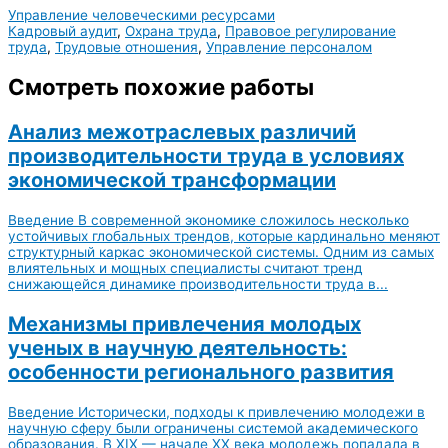
Управление человеческими ресурсами
Кадровый аудит
,
Охрана труда
,
Правовое регулирование
труда
,
Трудовые отношения
,
Управление персоналом
Смотреть похожие работы
Анализ межотраслевых различий
производительности труда в условиях
экономической трансформации
Введение В современной экономике сложилось несколько
устойчивых глобальных трендов, которые кардинально меняют
структурный каркас экономической системы. Одним из самых
влиятельных и мощных специалисты считают тренд
снижающейся динамике производительности труда в...
Механизмы привлечения молодых
ученых в научную деятельность:
особенности регионального развития
Введение Исторически, подходы к привлечению молодежи в
научную сферу были ограничены системой академического
образования. В XIX — начале XX века молодежь попадала в