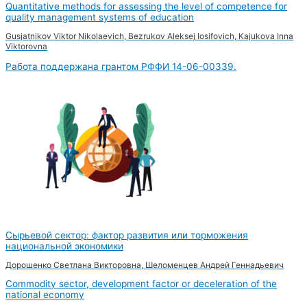
Quantitative methods for assessing the level of competence for
quality management systems of education
Gusjatnikov Viktor Nikolaevich, Bezrukov Aleksej Iosifovich, Kajukova Inna
Viktorovna
Работа поддержана грантом РФФИ 14-06-00339.
Сырьевой сектор: фактор развития или торможения
национальной экономики
Дорошенко Светлана Викторовна, Шеломенцев Андрей Геннадьевич
Commodity sector, development factor or deceleration of the
national economy