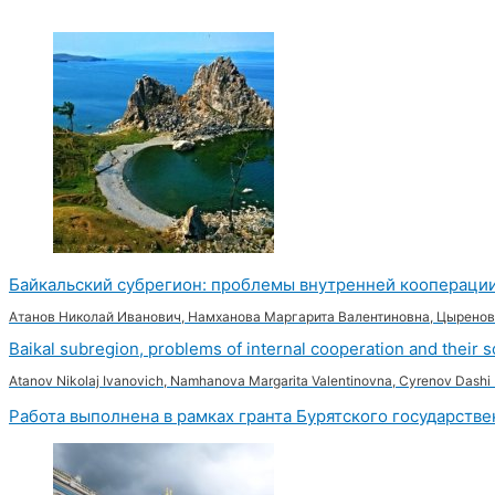
Байкальский субрегион: проблемы внутренней кооперации
Атанов Николай Иванович, Намханова Маргарита Валентиновна, Цырен
Baikal subregion, problems of internal cooperation and their s
Atanov Nikolaj Ivanovich, Namhanova Margarita Valentinovna, Cyrenov Dash
Работа выполнена в рамках гранта Бурятского государств