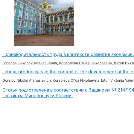
Производительность труда в контексте развития экономик
Горелов Николай Афанасьевич, Кораблева Ольга Николаевна, Литун Вик
Labour productivity in the context of the development of the 
Gorelov Nikolaj Afanas'evich, Korableva Ol'ga Nikolaevna, Litun Viktorija Valer
Статья подготовлена в соответствии с Заданием № 214/194
госзаказа Минобрнауки России.