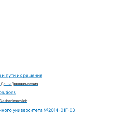
 и пути их решения
ов Даши Дашанимаевич
olutions
i Dashanimaevich
енного университета №2014-01Г-03