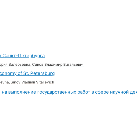
и Санкт-Петербурга
тория Валерьевна, Синов Владимир Витальевич
economy of St. Petersburg
'evna, Sinov Vladimir Vital'evich
 на выполнение государственных работ в сфере научной дея